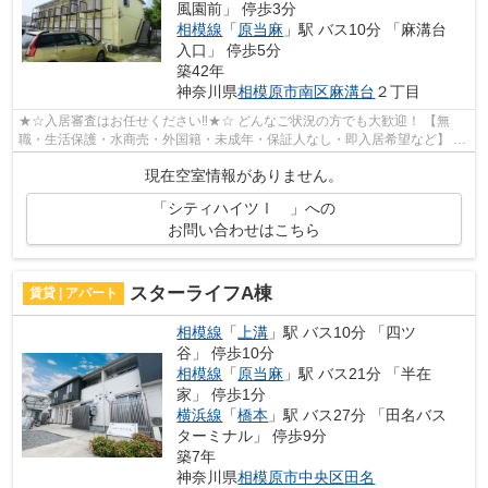
風園前」 停歩3分
相模線
「
原当麻
」駅 バス10分 「麻溝台
入口」 停歩5分
築42年
神奈川県
相模原市南区
麻溝台
２丁目
★☆入居審査はお任せください‼★☆ どんなご状況の方でも大歓迎！ 【無
職・生活保護・水商売・外国籍・未成年・保証人なし・即入居希望など】 ネ
ット非公開の物件からもお探し致します‼ ...
現在空室情報がありません。
「シティハイツⅠ 」への
お問い合わせはこちら
スターライフA棟
賃貸 | アパート
相模線
「
上溝
」駅 バス10分 「四ツ
谷」 停歩10分
相模線
「
原当麻
」駅 バス21分 「半在
家」 停歩1分
横浜線
「
橋本
」駅 バス27分 「田名バス
ターミナル」 停歩9分
築7年
神奈川県
相模原市中央区
田名