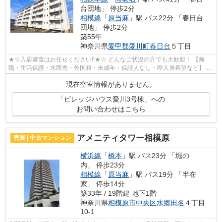
台団地」 停歩2分
相模線
「
原当麻
」駅 バス22分 「春日台
団地」 停歩2分
築55年
神奈川県
愛甲郡愛川町
春日台
５丁目
★☆入居審査はお任せください‼★☆ どんなご状況の方でも大歓迎！ 【無
職・生活保護・水商売・外国籍・未成年・保証人なし・即入居希望など】 ネ
ット非公開の物件からもお探し致します‼ ...
現在空室情報がありません。
「ビレッジハウス愛川3号棟」への
お問い合わせはこちら
アメニティタワー相模原
売買 | 中古マンション
横浜線
「
橋本
」駅 バス23分 「堀の
内」 停歩23分
相模線
「
原当麻
」駅 バス19分 「半在
家」 停歩14分
築33年 / 19階建 地下1階
神奈川県
相模原市中央区
水郷田名
４丁目
10-1