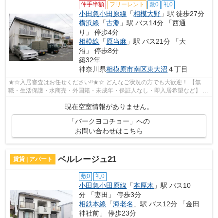
仲手半額
フリーレント
敷0
礼0
小田急小田原線
「
相模大野
」駅 徒歩27分
横浜線
「
古淵
」駅 バス14分 「西通
り」 停歩4分
相模線
「
原当麻
」駅 バス21分 「大
沼」 停歩8分
築32年
神奈川県
相模原市南区
東大沼
４丁目
★☆入居審査はお任せください‼★☆ どんなご状況の方でも大歓迎！ 【無
職・生活保護・水商売・外国籍・未成年・保証人なし・即入居希望など】 ネ
ット非公開の物件からもお探し致します‼ ...
現在空室情報がありません。
「パークヨコチョー」への
お問い合わせはこちら
ベルレージュ21
賃貸 | アパート
敷0
礼0
小田急小田原線
「
本厚木
」駅 バス10
分 「妻田」 停歩3分
相鉄本線
「
海老名
」駅 バス12分 「金田
神社前」 停歩23分