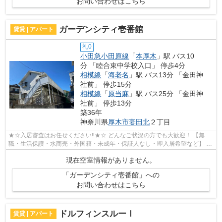
お問い合わせはこちら
ガーデンシティ壱番館
賃貸 | アパート
礼0
小田急小田原線
「
本厚木
」駅 バス10
分 「睦合東中学校入口」 停歩4分
相模線
「
海老名
」駅 バス13分 「金田神
社前」 停歩15分
相模線
「
原当麻
」駅 バス25分 「金田神
社前」 停歩13分
築36年
神奈川県
厚木市
妻田北
２丁目
★☆入居審査はお任せください‼★☆ どんなご状況の方でも大歓迎！ 【無
職・生活保護・水商売・外国籍・未成年・保証人なし・即入居希望など】 ネ
ット非公開の物件からもお探し致します‼ ...
現在空室情報がありません。
「ガーデンシティ壱番館」への
お問い合わせはこちら
ドルフィンスルーⅠ
賃貸 | アパート