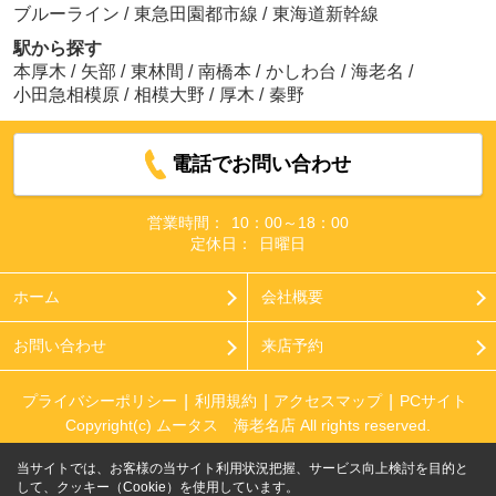
ブルーライン
/
東急田園都市線
/
東海道新幹線
駅から探す
本厚木
/
矢部
/
東林間
/
南橋本
/
かしわ台
/
海老名
/
小田急相模原
/
相模大野
/
厚木
/
秦野
電話でお問い合わせ
営業時間：
10：00～18：00
定休日：
日曜日
ホーム
会社概要
お問い合わせ
来店予約
プライバシーポリシー
利用規約
アクセスマップ
PCサイト
Copyright(c) ムータス 海老名店 All rights reserved.
当サイトでは、お客様の当サイト利用状況把握、サービス向上検討を目的と
して、クッキー（Cookie）を使用しています。