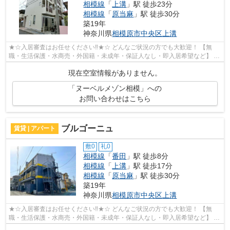
相模線
「
上溝
」駅 徒歩23分
相模線
「
原当麻
」駅 徒歩30分
築19年
神奈川県
相模原市中央区
上溝
★☆入居審査はお任せください‼★☆ どんなご状況の方でも大歓迎！ 【無
職・生活保護・水商売・外国籍・未成年・保証人なし・即入居希望など】 ネ
ット非公開の物件からもお探し致します‼ ...
現在空室情報がありません。
「ヌーベルメゾン相模」への
お問い合わせはこちら
ブルゴーニュ
賃貸 | アパート
敷0
礼0
相模線
「
番田
」駅 徒歩8分
相模線
「
上溝
」駅 徒歩17分
相模線
「
原当麻
」駅 徒歩30分
築19年
神奈川県
相模原市中央区
上溝
★☆入居審査はお任せください‼★☆ どんなご状況の方でも大歓迎！ 【無
職・生活保護・水商売・外国籍・未成年・保証人なし・即入居希望など】 ネ
ット非公開の物件からもお探し致します‼ ...