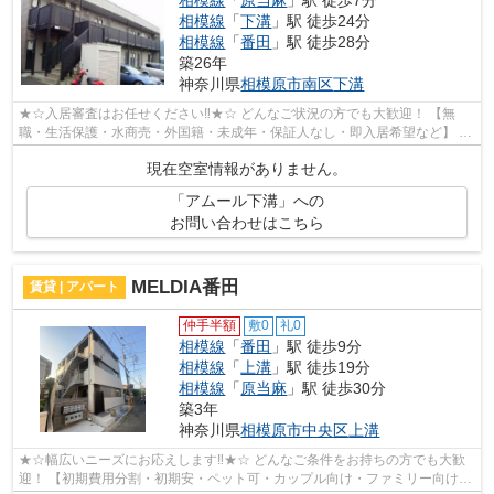
相模線
「
下溝
」駅 徒歩24分
相模線
「
番田
」駅 徒歩28分
築26年
神奈川県
相模原市南区
下溝
★☆入居審査はお任せください‼★☆ どんなご状況の方でも大歓迎！ 【無
職・生活保護・水商売・外国籍・未成年・保証人なし・即入居希望など】 ネ
ット非公開の物件からもお探し致します‼ ...
現在空室情報がありません。
「アムール下溝」への
お問い合わせはこちら
MELDIA番田
賃貸 | アパート
仲手半額
敷0
礼0
相模線
「
番田
」駅 徒歩9分
相模線
「
上溝
」駅 徒歩19分
相模線
「
原当麻
」駅 徒歩30分
築3年
神奈川県
相模原市中央区
上溝
★☆幅広いニーズにお応えします‼★☆ どんなご条件をお持ちの方でも大歓
迎！ 【初期費用分割・初期安・ペット可・カップル向け・ファミリー向け・