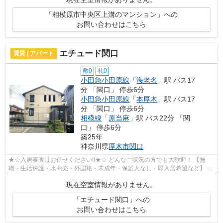
「相模原市中央区上溝のマンション」への
お問い合わせはこちら
エチュード関口
賃貸 | アパート
敷0
礼0
小田急小田原線
「
海老名
」駅 バス17
分 「関口」 停歩6分
小田急小田原線
「
本厚木
」駅 バス17
分 「関口」 停歩6分
相模線
「
原当麻
」駅 バス22分 「関
口」 停歩6分
築25年
神奈川県
厚木市
関口
★☆入居審査はお任せください‼★☆ どんなご状況の方でも大歓迎！ 【無
職・生活保護・水商売・外国籍・未成年・保証人なし・即入居希望など】 ネ
ット非公開の物件からもお探し致します‼ ...
現在空室情報がありません。
「エチュード関口」への
お問い合わせはこちら