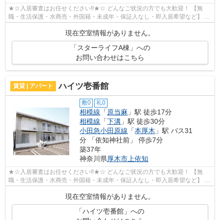
★☆入居審査はお任せください‼★☆ どんなご状況の方でも大歓迎！ 【無
職・生活保護・水商売・外国籍・未成年・保証人なし・即入居希望など】 ネ
ット非公開の物件からもお探し致します‼ ...
現在空室情報がありません。
「スターライフA棟」への
お問い合わせはこちら
ハイツ壱番館
賃貸 | アパート
敷0
礼0
相模線
「
原当麻
」駅 徒歩17分
相模線
「
下溝
」駅 徒歩30分
小田急小田原線
「
本厚木
」駅 バス31
分 「依知神社前」 停歩7分
築37年
神奈川県
厚木市
上依知
★☆入居審査はお任せください‼★☆ どんなご状況の方でも大歓迎！ 【無
職・生活保護・水商売・外国籍・未成年・保証人なし・即入居希望など】 ネ
ット非公開の物件からもお探し致します‼ ...
現在空室情報がありません。
「ハイツ壱番館」への