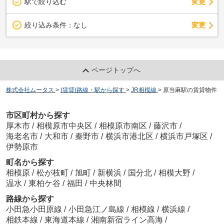
駅で絞り込む
変更
変更
絞り込み条件：
なし
ページトップへ
株式会社ムータス
>
(賃貸)路線・駅から探す
>
JR相模線
>
原当麻駅の賃貸物件
市区町村から探す
厚木市
/
相模原市中央区
/
相模原市南区
/
藤沢市
/
海老名市
/
大和市
/
秦野市
/
横浜市港北区
/
横浜市戸塚区
/
伊勢原市
町名から探す
相模原
/
松が枝町
/
旭町
/
新横浜
/
国分北
/
相模大野
/
温水
/
東柏ケ谷
/
福田
/
中央林間
路線から探す
小田急小田原線
/
小田急江ノ島線
/
相模線
/
横浜線
/
相鉄本線
/
東海道本線
/
湘南新宿ライン高海
/