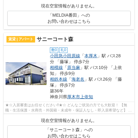
新築・デザイナーズなど】 ネット非公開...
現在空室情報がありません。
「MELDIA番田」への
お問い合わせはこちら
サニーコート森
賃貸 | アパート
敷0
礼0
小田急小田原線
「
本厚木
」駅 バス28
分 「藤塚」 停歩7分
相模線
「
原当麻
」駅 バス10分 「上依
知」 停歩9分
相鉄本線
「
海老名
」駅 バス26分 「藤
塚」 停歩7分
築36年
神奈川県
厚木市
上依知
★☆入居審査はお任せください‼★☆ どんなご状況の方でも大歓迎！ 【無
職・生活保護・水商売・外国籍・未成年・保証人なし・即入居希望など】 ネ
ット非公開の物件からもお探し致します‼ ...
現在空室情報がありません。
「サニーコート森」への
お問い合わせはこちら