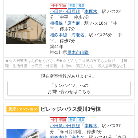
仲手半額
敷0
礼0
小田急小田原線
「
本厚木
」駅 バス22
分 「中平」 停歩7分
相模線
「
原当麻
」駅 バス18分 「中
平」 停歩7分
相鉄本線
「
海老名
」駅 バス26分 「中
平」 停歩7分
築41年
神奈川県
厚木市
山際
★☆入居審査はお任せください‼★☆ どんなご状況の方でも大歓迎！ 【無
職・生活保護・水商売・外国籍・未成年・保証人なし・即入居希望など】 ネ
ット非公開の物件からもお探し致します‼ ...
現在空室情報がありません。
「サンハイツ」への
お問い合わせはこちら
ビレッジハウス愛川3号棟
賃貸 | マンション
仲手半額
敷0
礼0
小田急小田原線
「
本厚木
」駅 バス37
分 「春日台団地」 停歩2分
相鉄本線
「
海老名
」駅 バス41分 「春日