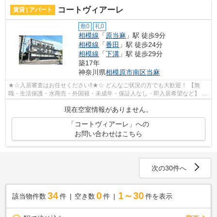
コートヴィアーレ
賃貸 | アパート
敷0
礼0
相模線
「
原当麻
」駅 徒歩9分
相模線
「
番田
」駅 徒歩24分
相模線
「
下溝
」駅 徒歩29分
築17年
神奈川県
相模原市南区
当麻
★☆入居審査はお任せください‼★☆ どんなご状況の方でも大歓迎！ 【無
職・生活保護・水商売・外国籍・未成年・保証人なし・即入居希望など】 ネ
ット非公開の物件からもお探し致します‼ ...
現在空室情報がありません。
「コートヴィアーレ」への
お問い合わせはこちら
次の30件へ
34
0
1～30
該当物件数
件
空き数
件
件を表示