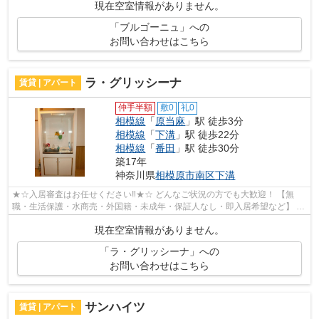
現在空室情報がありません。
「ブルゴーニュ」への
お問い合わせはこちら
ラ・グリッシーナ
賃貸 | アパート
仲手半額
敷0
礼0
相模線
「
原当麻
」駅 徒歩3分
相模線
「
下溝
」駅 徒歩22分
相模線
「
番田
」駅 徒歩30分
築17年
神奈川県
相模原市南区
下溝
★☆入居審査はお任せください‼★☆ どんなご状況の方でも大歓迎！ 【無
職・生活保護・水商売・外国籍・未成年・保証人なし・即入居希望など】 ネ
ット非公開の物件からもお探し致します‼ ...
現在空室情報がありません。
「ラ・グリッシーナ」への
お問い合わせはこちら
サンハイツ
賃貸 | アパート