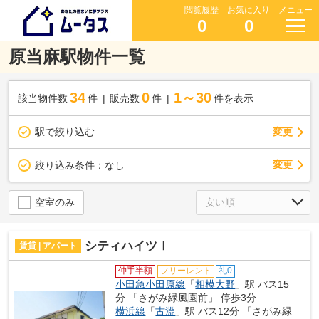
閲覧履歴
お気に入り
メニュー
0
0
原当麻駅物件一覧
34
0
1～30
該当物件数
件
販売数
件
件を表示
駅で絞り込む
変更
変更
絞り込み条件：
なし
空室のみ
シティハイツⅠ
賃貸 | アパート
仲手半額
フリーレント
礼0
小田急小田原線
「
相模大野
」駅 バス15
分 「さがみ緑風園前」 停歩3分
横浜線
「
古淵
」駅 バス12分 「さがみ緑