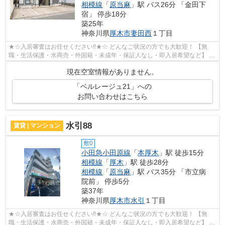
相模線
「
原当麻
」駅 バス26分 「金田下
宿」 停歩18分
築25年
神奈川県
厚木市
妻田西
１丁目
★☆入居審査はお任せください‼★☆ どんなご状況の方でも大歓迎！ 【無
職・生活保護・水商売・外国籍・未成年・保証人なし・即入居希望など】 ネ
ット非公開の物件からもお探し致します‼ ...
現在空室情報がありません。
「ベルレージュ21」への
お問い合わせはこちら
水引88
賃貸 | マンション
敷0
小田急小田原線
「
本厚木
」駅 徒歩15分
相模線
「
厚木
」駅 徒歩28分
相模線
「
原当麻
」駅 バス35分 「市立病
院前」 停歩5分
築37年
神奈川県
厚木市
水引
１丁目
★☆入居審査はお任せください‼★☆ どんなご状況の方でも大歓迎！ 【無
職・生活保護・水商売・外国籍・未成年・保証人なし・即入居希望など】 ネ