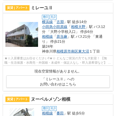
ミレーユⅡ
賃貸 | アパート
敷0
礼0
横浜線
「
古淵
」駅 徒歩14分
小田急小田原線
「
相模大野
」駅 バス12
分 「大野小学校入口」 停歩6分
相模線
「
原当麻
」駅 バス21分 「東通
り」 停歩21分
築24年
神奈川県
相模原市南区
東大沼
１丁目
★☆入居審査はお任せください‼★☆ どんなご状況の方でも大歓迎！ 【無
職・生活保護・水商売・外国籍・未成年・保証人なし・即入居希望など】 ネ
ット非公開の物件からもお探し致します‼ ...
現在空室情報がありません。
「ミレーユⅡ」への
お問い合わせはこちら
ヌーベルメゾン相模
賃貸 | アパート
敷0
礼0
相模線
「
番田
」駅 徒歩5分