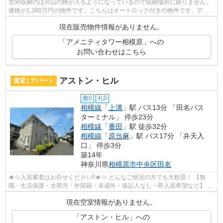
玄関収納のは沢山の靴が入るようになっているので収納場所に困りません。
価格が1,380万円の物件です。こちらはオートロック付きの物件です。デザ
イン性のあるシステムキッチン付きなの...
現在販売物件情報がありません。
「アメニティタワー相模原」への
お問い合わせはこちら
アストン・ヒル
賃貸 | アパート
敷0
礼0
相模線
「
上溝
」駅 バス13分 「田名バス
ターミナル」 停歩23分
相模線
「
番田
」駅 徒歩32分
相模線
「
原当麻
」駅 バス17分 「弁天入
口」 停歩3分
築14年
神奈川県
相模原市中央区
田名
★☆入居審査はお任せください‼★☆ どんなご状況の方でも大歓迎！ 【無
職・生活保護・水商売・外国籍・未成年・保証人なし・即入居希望など】 ネ
ット非公開の物件からもお探し致します‼ ...
現在空室情報がありません。
「アストン・ヒル」への