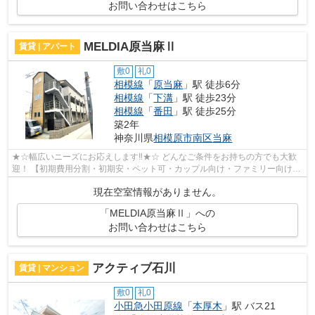
お問い合わせはこちら
MELDIA原当麻Ⅱ
賃貸 | アパート
敷0
礼0
相模線
「
原当麻
」駅 徒歩6分
相模線
「
下溝
」駅 徒歩23分
相模線
「
番田
」駅 徒歩25分
築2年
神奈川県
相模原市南区
当麻
★☆幅広いニーズにお応えします‼★☆ どんなご条件をお持ちの方でも大歓
迎！ 【初期費用分割・初期安・ペット可・カップル向け・ファミリー向け・
新築・デザイナーズなど】 ネット非公開...
現在空室情報がありません。
「MELDIA原当麻Ⅱ」への
お問い合わせはこちら
アクティブ石川
賃貸 | マンション
敷0
礼0
小田急小田原線
「
本厚木
」駅 バス21