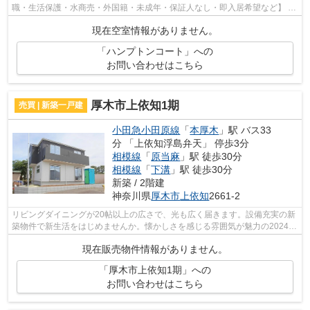
職・生活保護・水商売・外国籍・未成年・保証人なし・即入居希望など】 ネ
ット非公開の物件からもお探し致します‼ ...
現在空室情報がありません。
「ハンプトンコート」への
お問い合わせはこちら
厚木市上依知1期
売買 | 新築一戸建
小田急小田原線
「
本厚木
」駅 バス33
分 「上依知浮島弁天」 停歩3分
相模線
「
原当麻
」駅 徒歩30分
相模線
「
下溝
」駅 徒歩30分
新築 / 2階建
神奈川県
厚木市
上依知
2661-2
リビングダイニングが20帖以上の広さで、光も広く届きます。設備充実の新
築物件で新生活をはじめませんか。懐かしさを感じる雰囲気が魅力の2024年
6月築の物件です。ご家族やパートナー...
現在販売物件情報がありません。
「厚木市上依知1期」への
お問い合わせはこちら