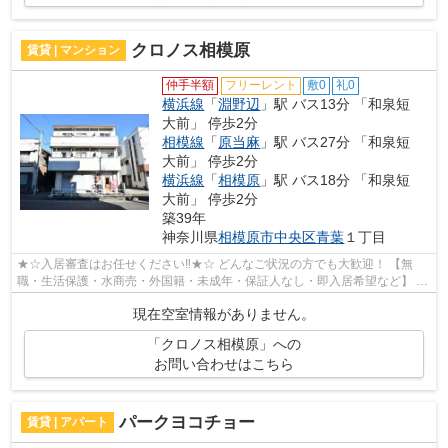
クロノス相模原
賃貸 | マンション
仲手半額
フリーレント
敷0
礼0
横浜線
「
淵野辺
」駅 バス13分 「和泉短
大前」 停歩2分
相模線
「
原当麻
」駅 バス27分 「和泉短
大前」 停歩2分
横浜線
「
相模原
」駅 バス18分 「和泉短
大前」 停歩2分
築39年
神奈川県
相模原市中央区
青葉
１丁目
★☆入居審査はお任せください‼★☆ どんなご状況の方でも大歓迎！ 【無
職・生活保護・水商売・外国籍・未成年・保証人なし・即入居希望など】 ネ
ット非公開の物件からもお探し致します‼ ...
現在空室情報がありません。
「クロノス相模原」への
お問い合わせはこちら
パークヨコチョー
賃貸 | アパート