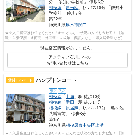
分 「依知小学校前」 停歩6分
相模線
「
原当麻
」駅 バス16分 「依知小
学校前」 停歩7分
築32年
神奈川県
厚木市
関口
★☆入居審査はお任せください‼★☆ どんなご状況の方でも大歓迎！ 【無
職・生活保護・水商売・外国籍・未成年・保証人なし・即入居希望など】 ネ
ット非公開の物件からもお探し致します‼ ...
現在空室情報がありません。
「アクティブ石川」への
お問い合わせはこちら
ハンプトンコート
賃貸 | アパート
敷0
礼0
相模線
「
上溝
」駅 徒歩10分
相模線
「
番田
」駅 徒歩14分
相模線
「
原当麻
」駅 バス13分 「亀ヶ池
八幡宮前」 停歩3分
築15年
神奈川県
相模原市中央区
上溝
★☆入居審査はお任せください‼★☆ どんなご状況の方でも大歓迎！ 【無