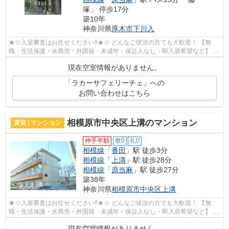
塚」 停歩17分
築10年
神奈川県
厚木市
下川入
★☆入居審査はお任せください‼★☆ どんなご状況の方でも大歓迎！ 【無
職・生活保護・水商売・外国籍・未成年・保証人なし・即入居希望など】 ネ
ット非公開の物件からもお探し致します‼ ...
現在空室情報がありません。
「ラカーサフェリーチェ」への
お問い合わせはこちら
相模原市中央区上溝のマンション
賃貸 | マンション
仲手半額
敷0
礼0
相模線
「
番田
」駅 徒歩3分
相模線
「
上溝
」駅 徒歩28分
相模線
「
原当麻
」駅 徒歩27分
築38年
神奈川県
相模原市中央区
上溝
★☆入居審査はお任せください‼★☆ どんなご状況の方でも大歓迎！ 【無
職・生活保護・水商売・外国籍・未成年・保証人なし・即入居希望など】 ネ
ット非公開の物件からもお探し致します‼ ...
現在空室情報がありません。