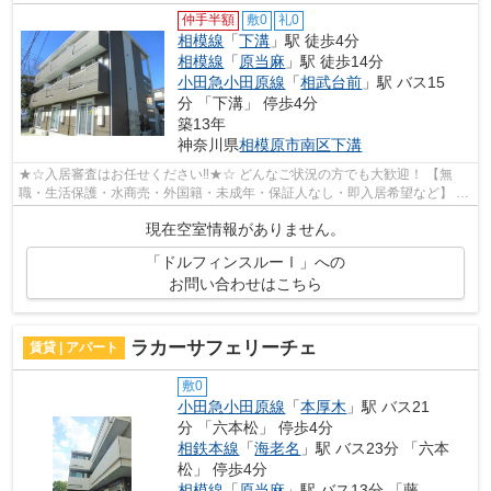
仲手半額
敷0
礼0
相模線
「
下溝
」駅 徒歩4分
相模線
「
原当麻
」駅 徒歩14分
小田急小田原線
「
相武台前
」駅 バス15
分 「下溝」 停歩4分
築13年
神奈川県
相模原市南区
下溝
★☆入居審査はお任せください‼★☆ どんなご状況の方でも大歓迎！ 【無
職・生活保護・水商売・外国籍・未成年・保証人なし・即入居希望など】 ネ
ット非公開の物件からもお探し致します‼ ...
現在空室情報がありません。
「ドルフィンスルーⅠ」への
お問い合わせはこちら
ラカーサフェリーチェ
賃貸 | アパート
敷0
小田急小田原線
「
本厚木
」駅 バス21
分 「六本松」 停歩4分
相鉄本線
「
海老名
」駅 バス23分 「六本
松」 停歩4分
相模線
「
原当麻
」駅 バス13分 「藤