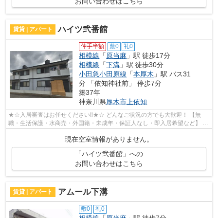
お問い合わせはこちら
ハイツ弐番館
賃貸 | アパート
仲手半額
敷0
礼0
相模線
「
原当麻
」駅 徒歩17分
相模線
「
下溝
」駅 徒歩30分
小田急小田原線
「
本厚木
」駅 バス31
分 「依知神社前」 停歩7分
築37年
神奈川県
厚木市
上依知
★☆入居審査はお任せください‼★☆ どんなご状況の方でも大歓迎！ 【無
職・生活保護・水商売・外国籍・未成年・保証人なし・即入居希望など】 ネ
ット非公開の物件からもお探し致します‼ ...
現在空室情報がありません。
「ハイツ弐番館」への
お問い合わせはこちら
アムール下溝
賃貸 | アパート
敷0
礼0
相模線
「
原当麻
」駅 徒歩7分