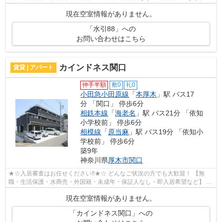
ット非公開の物件からもお探し致します‼ ...
現在空室情報がありません。
「水引88」への
お問い合わせはこちら
カインドネス関口
賃貸 | アパート
仲手半額
敷0
礼0
小田急小田原線
「
本厚木
」駅 バス17
分 「関口」 停歩6分
相鉄本線
「
海老名
」駅 バス21分 「依知
小学校前」 停歩6分
相模線
「
原当麻
」駅 バス19分 「依知小
学校前」 停歩6分
築9年
神奈川県
厚木市
関口
★☆入居審査はお任せください‼★☆ どんなご状況の方でも大歓迎！ 【無
職・生活保護・水商売・外国籍・未成年・保証人なし・即入居希望など】 ネ
ット非公開の物件からもお探し致します‼ ...
現在空室情報がありません。
「カインドネス関口」への