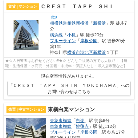
ＣＲＥＳＴ ＴＡＰＰ ＳＨＩＮ ＹＯＫＯＨＡＭＡ
賃貸 | マンション
敷0
相模鉄道相鉄新横浜
「
新横浜
」駅 徒歩7
分
横浜線
「
小机
」駅 徒歩20分
ブルーライン
「
岸根公園
」駅 徒歩20分
築1年
神奈川県
横浜市港北区
新横浜
１丁目
★☆入居審査はお任せください‼★☆ どんなご状況の方でも大歓迎！ 【無
職・生活保護・水商売・外国籍・未成年・保証人なし・即入居希望など】 ネ
ット非公開の物件からもお探し致します‼ ...
現在空室情報がありません。
「ＣＲＥＳＴ ＴＡＰＰ ＳＨＩＮ ＹＯＫＯＨＡＭＡ」への
お問い合わせはこちら
東横白楽マンション
売買 | 中古マンション
東急東横線
「
白楽
」駅 徒歩8分
東急東横線
「
妙蓮寺
」駅 徒歩12分
ブルーライン
「
岸根公園
」駅 徒歩17分