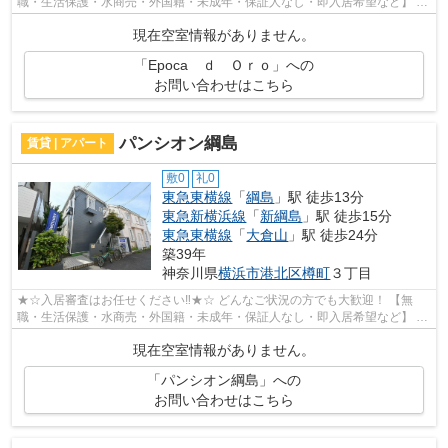
職・生活保護・水商売・外国籍・未成年・保証人なし・即入居希望など】 ネ
ット非公開の物件からもお探し致します‼ ...
現在空室情報がありません。
「Epoca ｄ Ｏｒｏ」への
お問い合わせはこちら
パンシオン綱島
賃貸 | アパート
敷0
礼0
東急東横線
「
綱島
」駅 徒歩13分
東急新横浜線
「
新綱島
」駅 徒歩15分
東急東横線
「
大倉山
」駅 徒歩24分
築39年
神奈川県
横浜市港北区
樽町
３丁目
★☆入居審査はお任せください‼★☆ どんなご状況の方でも大歓迎！ 【無
職・生活保護・水商売・外国籍・未成年・保証人なし・即入居希望など】 ネ
ット非公開の物件からもお探し致します‼ ...
現在空室情報がありません。
「パンシオン綱島」への
お問い合わせはこちら