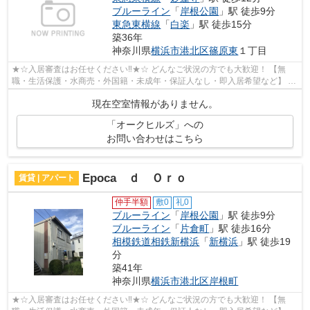
ブルーライン
「
岸根公園
」駅 徒歩9分
東急東横線
「
白楽
」駅 徒歩15分
築36年
神奈川県
横浜市港北区
篠原東
１丁目
★☆入居審査はお任せください‼★☆ どんなご状況の方でも大歓迎！ 【無
職・生活保護・水商売・外国籍・未成年・保証人なし・即入居希望など】 ネ
ット非公開の物件からもお探し致します‼ ...
現在空室情報がありません。
「オークヒルズ」への
お問い合わせはこちら
Epoca ｄ Ｏｒｏ
賃貸 | アパート
仲手半額
敷0
礼0
ブルーライン
「
岸根公園
」駅 徒歩9分
ブルーライン
「
片倉町
」駅 徒歩16分
相模鉄道相鉄新横浜
「
新横浜
」駅 徒歩19
分
築41年
神奈川県
横浜市港北区
岸根町
★☆入居審査はお任せください‼★☆ どんなご状況の方でも大歓迎！ 【無