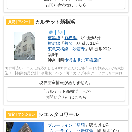
お問い合わせはこちら
カルテット新横浜
賃貸 | アパート
敷0
礼0
横浜線
「
新横浜
」駅 徒歩8分
横浜線
「
菊名
」駅 徒歩11分
東急東横線
「
妙蓮寺
」駅 徒歩20分
築9年
神奈川県
横浜市港北区
篠原町
★☆幅広いニーズにお応えします‼★☆ どんなご条件をお持ちの方でも大歓
迎！ 【初期費用分割・初期安・ペット可・カップル向け・ファミリー向け・
新築・デザイナーズなど】 ネット非公開...
現在空室情報がありません。
「カルテット新横浜」への
お問い合わせはこちら
シエスタロワール
賃貸 | マンション
ブルーライン
「
新羽
」駅 徒歩1分
ブルーライン
「
北新横浜
」駅 徒歩16分