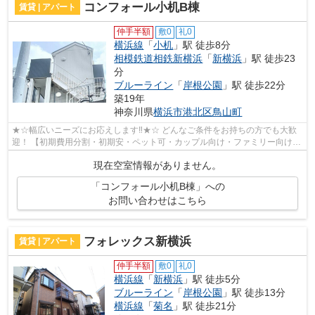
コンフォール小机B棟
賃貸 | アパート
仲手半額
敷0
礼0
横浜線
「
小机
」駅 徒歩8分
相模鉄道相鉄新横浜
「
新横浜
」駅 徒歩23
分
ブルーライン
「
岸根公園
」駅 徒歩22分
築19年
神奈川県
横浜市港北区
鳥山町
★☆幅広いニーズにお応えします‼★☆ どんなご条件をお持ちの方でも大歓
迎！ 【初期費用分割・初期安・ペット可・カップル向け・ファミリー向け・
デザイナーズなど】 ネット非公開の物件...
現在空室情報がありません。
「コンフォール小机B棟」への
お問い合わせはこちら
フォレックス新横浜
賃貸 | アパート
仲手半額
敷0
礼0
横浜線
「
新横浜
」駅 徒歩5分
ブルーライン
「
岸根公園
」駅 徒歩13分
横浜線
「
菊名
」駅 徒歩21分