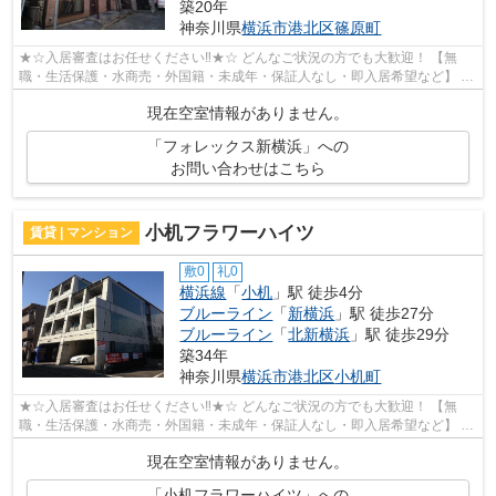
築20年
神奈川県
横浜市港北区
篠原町
★☆入居審査はお任せください‼★☆ どんなご状況の方でも大歓迎！ 【無
職・生活保護・水商売・外国籍・未成年・保証人なし・即入居希望など】 ネ
ット非公開の物件からもお探し致します‼ ...
現在空室情報がありません。
「フォレックス新横浜」への
お問い合わせはこちら
小机フラワーハイツ
賃貸 | マンション
敷0
礼0
横浜線
「
小机
」駅 徒歩4分
ブルーライン
「
新横浜
」駅 徒歩27分
ブルーライン
「
北新横浜
」駅 徒歩29分
築34年
神奈川県
横浜市港北区
小机町
★☆入居審査はお任せください‼★☆ どんなご状況の方でも大歓迎！ 【無
職・生活保護・水商売・外国籍・未成年・保証人なし・即入居希望など】 ネ
ット非公開の物件からもお探し致します‼ ...
現在空室情報がありません。
「小机フラワーハイツ」への