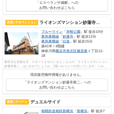
「エスペランサ城郷」への
お問い合わせはこちら
ライオンズマンション妙蓮寺第二
売買 | 中古マンション
ブルーライン
「
岸根公園
」駅 徒歩10分
東急東横線
「
妙蓮寺
」駅 徒歩12分
東急東横線
「
白楽
」駅 徒歩15分
築41年 / 4階建
神奈川県
横浜市港北区
篠原東
１丁目12-
18
新生活を失敗せず、スタートさせたいならこちらの「ライオンズマンション
妙蓮寺第二」はいかがでしょうか。2面バルコニーが付いています。バルコ
ニーの広さが6.23平米の物件です。清潔...
現在販売物件情報がありません。
「ライオンズマンション妙蓮寺第二」への
お問い合わせはこちら
デュエルサイド
賃貸 | アパート
相模鉄道相鉄新横浜
「
新横浜
」駅 徒歩7