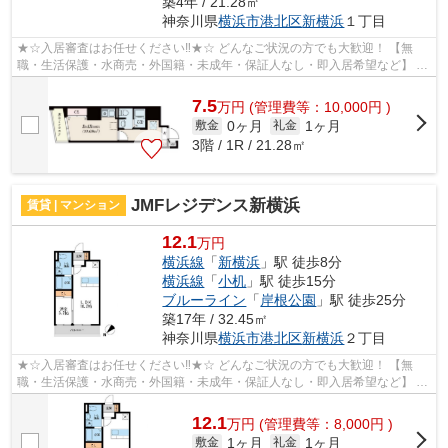
築4年 / 21.28㎡
神奈川県
横浜市港北区
新横浜
１丁目
★☆入居審査はお任せください‼★☆ どんなご状況の方でも大歓迎！ 【無
職・生活保護・水商売・外国籍・未成年・保証人なし・即入居希望など】 ネ
ット非公開の物件からもお探し致します‼ ...
7.5
万
円
(管理費等：10,000円 )
0ヶ月
1ヶ月
敷金
礼金
3階 / 1R / 21.28㎡
JMFレジデンス新横浜
賃貸 | マンション
12.1
万円
横浜線
「
新横浜
」駅 徒歩8分
横浜線
「
小机
」駅 徒歩15分
ブルーライン
「
岸根公園
」駅 徒歩25分
築17年 / 32.45㎡
神奈川県
横浜市港北区
新横浜
２丁目
★☆入居審査はお任せください‼★☆ どんなご状況の方でも大歓迎！ 【無
職・生活保護・水商売・外国籍・未成年・保証人なし・即入居希望など】 ネ
ット非公開の物件からもお探し致します‼ ...
12.1
万
円
(管理費等：8,000円 )
1ヶ月
1ヶ月
敷金
礼金