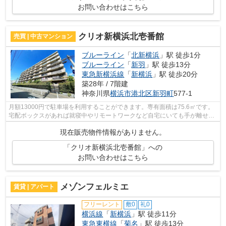
お問い合わせはこちら
クリオ新横浜北壱番館
売買 | 中古マンション
ブルーライン
「
北新横浜
」駅 徒歩1分
ブルーライン
「
新羽
」駅 徒歩13分
東急新横浜線
「
新横浜
」駅 徒歩20分
築28年 / 7階建
神奈川県
横浜市港北区
新羽町
577-1
月額13000円で駐車場を利用することができます。専有面積は75.6㎡です。
宅配ボックスがあれば就寝中やリモートワークなど自宅にいても手が離せな
いときに、再配達の手間なしに荷物を受...
現在販売物件情報がありません。
「クリオ新横浜北壱番館」への
お問い合わせはこちら
メゾンフェルミエ
賃貸 | アパート
フリーレント
敷0
礼0
横浜線
「
新横浜
」駅 徒歩11分
東急東横線
「
菊名
」駅 徒歩13分