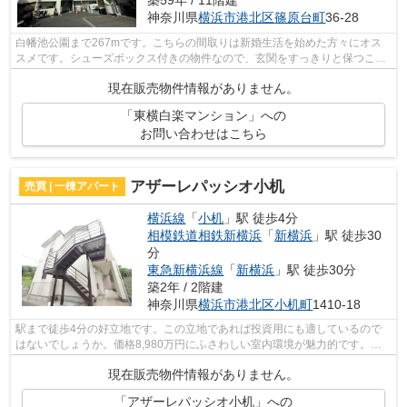
築59年 / 11階建
神奈川県
横浜市港北区
篠原台町
36-28
白幡池公園まで267mです。こちらの間取りは新婚生活を始めた方々にオス
スメです。シューズボックス付きの物件なので、玄関をすっきりと保つこと
ができます。二口コンロが付いています...
現在販売物件情報がありません。
「東横白楽マンション」への
お問い合わせはこちら
アザーレパッシオ小机
売買 | 一棟アパート
横浜線
「
小机
」駅 徒歩4分
相模鉄道相鉄新横浜
「
新横浜
」駅 徒歩30
分
東急新横浜線
「
新横浜
」駅 徒歩30分
築2年 / 2階建
神奈川県
横浜市港北区
小机町
1410-18
駅まで徒歩4分の好立地です。この立地であれば投資用にも適しているので
はないでしょうか。価格8,980万円にふさわしい室内環境が魅力的です。投
資に適した不動産の目安になりやすい利...
現在販売物件情報がありません。
「アザーレパッシオ小机」への