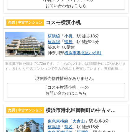
お問い合わせはこちら
コスモ横濱小机
売買 | 中古マンション
横浜線
「
小机
」駅 徒歩18分
横浜線
「
鴨居
」駅 徒歩24分
築38年 / 6階建
神奈川県
横浜市港北区
小机町
東本郷下田公園まで172mです。こちらのお住まいは2階部分にLDKがありま
す。きれいな中古マンションで住み心地にも充実しています。専有面積
67.27㎡の物件はいかがですか。不動産に関す...
現在販売物件情報がありません。
「コスモ横濱小机」への
お問い合わせはこちら
横浜市港北区師岡町の中古マンション
売買 | 中古マンション
東急東横線
「
大倉山
」駅 徒歩8分
横浜線
「
菊名
」駅 徒歩15分