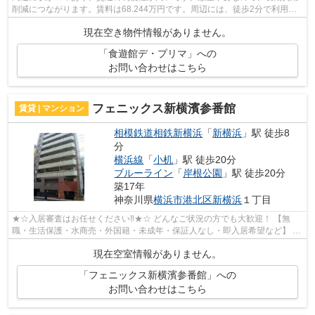
削減につながります。賃料は68.244万円です。周辺には、徒歩2分で利用で
きる駅があります。様々な設備が整って...
現在空き物件情報がありません。
「食遊館デ・プリマ」への
お問い合わせはこちら
フェニックス新横濱参番館
賃貸 | マンション
相模鉄道相鉄新横浜
「
新横浜
」駅 徒歩8
分
横浜線
「
小机
」駅 徒歩20分
ブルーライン
「
岸根公園
」駅 徒歩20分
築17年
神奈川県
横浜市港北区
新横浜
１丁目
★☆入居審査はお任せください‼★☆ どんなご状況の方でも大歓迎！ 【無
職・生活保護・水商売・外国籍・未成年・保証人なし・即入居希望など】 ネ
ット非公開の物件からもお探し致します‼ ...
現在空室情報がありません。
「フェニックス新横濱参番館」への
お問い合わせはこちら