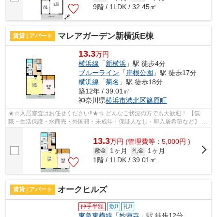
9階 / 1LDK / 32.45㎡
マレアガーデン新横浜E棟
賃貸 | アパート
13.3
万円
横浜線
「
新横浜
」駅 徒歩4分
ブルーライン
「
岸根公園
」駅 徒歩17分
横浜線
「
菊名
」駅 徒歩18分
築12年 / 39.01㎡
神奈川県
横浜市港北区
篠原町
★☆入居審査はお任せください‼★☆ どんなご状況の方でも大歓迎！ 【無
職・生活保護・水商売・外国籍・未成年・保証人なし・即入居希望など】 ネ
ット非公開の物件からもお探し致します‼ ...
13.3
万
円
(管理費等：5,000円 )
1ヶ月
1ヶ月
敷金
礼金
1階 / 1LDK / 39.01㎡
オークヒルズ
賃貸 | アパート
仲手半額
敷0
礼0
東急東横線
「
妙蓮寺
」駅 徒歩12分