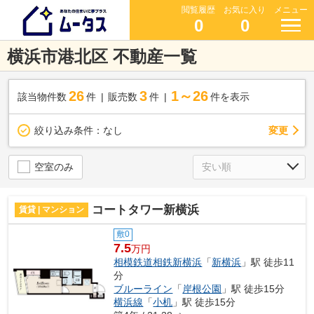
閲覧履歴
お気に入り
メニュー
0
0
横浜市港北区 不動産一覧
26
3
1～26
該当物件数
件
販売数
件
件を表示
変更
絞り込み条件：
なし
空室のみ
コートタワー新横浜
賃貸 | マンション
敷0
7.5
万円
相模鉄道相鉄新横浜
「
新横浜
」駅 徒歩11
分
ブルーライン
「
岸根公園
」駅 徒歩15分
横浜線
「
小机
」駅 徒歩15分