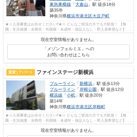
東急東横線
「
大倉山
」駅 徒歩18分
築35年
神奈川県
横浜市港北区
大豆戸町
★☆入居審査はお任せください‼★☆ どんなご状況の方でも大歓迎！ 【無
職・生活保護・水商売・外国籍・未成年・保証人なし・即入居希望など】 ネ
ット非公開の物件からもお探し致します‼ ...
現在空室情報がありません。
「メゾンフェルミエ」への
お問い合わせはこちら
ファインステージ新横浜
賃貸 | アパート
ブルーライン
「
新横浜
」駅 徒歩13分
ブルーライン
「
岸根公園
」駅 徒歩12分
横浜線
「
小机
」駅 徒歩20分
築14年
神奈川県
横浜市港北区
岸根町
★☆入居審査はお任せください‼★☆ どんなご状況の方でも大歓迎！ 【無
職・生活保護・水商売・外国籍・未成年・保証人なし・即入居希望など】 ネ
ット非公開の物件からもお探し致します‼ ...
現在空室情報がありません。