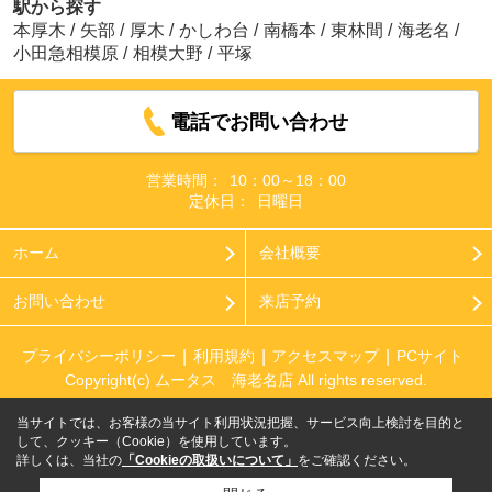
駅から探す
本厚木
/
矢部
/
厚木
/
かしわ台
/
南橋本
/
東林間
/
海老名
/
小田急相模原
/
相模大野
/
平塚
電話でお問い合わせ
営業時間：
10：00～18：00
定休日：
日曜日
ホーム
会社概要
お問い合わせ
来店予約
プライバシーポリシー
利用規約
アクセスマップ
PCサイト
Copyright(c) ムータス 海老名店 All rights reserved.
当サイトでは、お客様の当サイト利用状況把握、サービス向上検討を目的と
して、クッキー（Cookie）を使用しています。
詳しくは、当社の
「Cookieの取扱いについて」
をご確認ください。