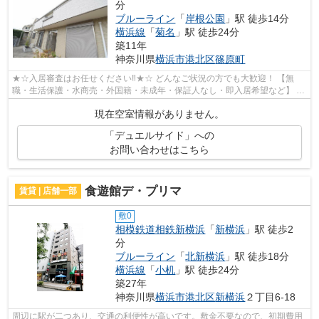
分
ブルーライン
「
岸根公園
」駅 徒歩14分
横浜線
「
菊名
」駅 徒歩24分
築11年
神奈川県
横浜市港北区
篠原町
★☆入居審査はお任せください‼★☆ どんなご状況の方でも大歓迎！ 【無
職・生活保護・水商売・外国籍・未成年・保証人なし・即入居希望など】 ネ
ット非公開の物件からもお探し致します‼ ...
現在空室情報がありません。
「デュエルサイド」への
お問い合わせはこちら
食遊館デ・プリマ
賃貸 | 店舗一部
敷0
相模鉄道相鉄新横浜
「
新横浜
」駅 徒歩2
分
ブルーライン
「
北新横浜
」駅 徒歩18分
横浜線
「
小机
」駅 徒歩24分
築27年
神奈川県
横浜市港北区
新横浜
２丁目6-18
周辺に駅が二つあり、交通の利便性が高いです。敷金不要なので、初期費用