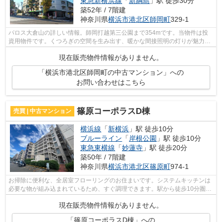
東急新横浜線
「
新綱島
」駅 徒歩30分
築52年 / 7階建
神奈川県
横浜市港北区
師岡町
329-1
パロス大倉山の詳しい情報。師岡打越第三公園まで354mです。当物件は投
資用物件です。くつろぎの空間を生み出す、暖かな間接照明の灯りが魅力的
です。横浜市港北区で交通の利便性の高...
現在販売物件情報がありません。
「横浜市港北区師岡町の中古マンション」への
お問い合わせはこちら
篠原コーポラスD棟
売買 | 中古マンション
横浜線
「
新横浜
」駅 徒歩10分
ブルーライン
「
岸根公園
」駅 徒歩10分
東急東横線
「
妙蓮寺
」駅 徒歩20分
築50年 / 7階建
神奈川県
横浜市港北区
篠原町
974-1
お掃除に便利な、全居室フローリングのお住まいです。システムキッチンは
必要な物が組み込まれているため、すぐ調理できます。駅から徒歩10分圏内
に立地しています。綺麗に整備された...
現在販売物件情報がありません。
「篠原コーポラスD棟」への