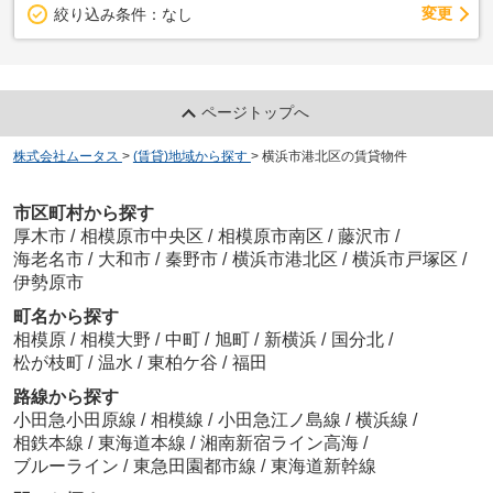
変更
絞り込み条件：
なし
ページトップへ
株式会社ムータス
>
(賃貸)地域から探す
>
横浜市港北区の賃貸物件
市区町村から探す
厚木市
/
相模原市中央区
/
相模原市南区
/
藤沢市
/
海老名市
/
大和市
/
秦野市
/
横浜市港北区
/
横浜市戸塚区
/
伊勢原市
町名から探す
相模原
/
相模大野
/
中町
/
旭町
/
新横浜
/
国分北
/
松が枝町
/
温水
/
東柏ケ谷
/
福田
路線から探す
小田急小田原線
/
相模線
/
小田急江ノ島線
/
横浜線
/
相鉄本線
/
東海道本線
/
湘南新宿ライン高海
/
ブルーライン
/
東急田園都市線
/
東海道新幹線