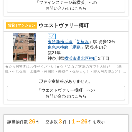
「ファインステージ新横浜」への
お問い合わせはこちら
ウエストヴァリー樽町
賃貸 | マンション
礼0
東急新横浜線
「
新横浜
」駅 徒歩13分
東急東横線
「
綱島
」駅 徒歩14分
築21年
神奈川県
横浜市港北区
樽町
２丁目
★☆入居審査はお任せください‼★☆ どんなご状況の方でも大歓迎！ 【無
職・生活保護・水商売・外国籍・未成年・保証人なし・即入居希望など】 ネ
ット非公開の物件からもお探し致します‼ ...
現在空室情報がありません。
「ウエストヴァリー樽町」への
お問い合わせはこちら
26
3
1～26
該当物件数
件
空き数
件
件を表示