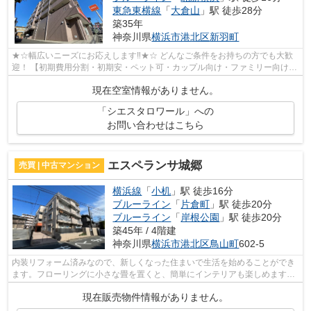
東急東横線
「
大倉山
」駅 徒歩28分
築35年
神奈川県
横浜市港北区
新羽町
★☆幅広いニーズにお応えします‼★☆ どんなご条件をお持ちの方でも大歓
迎！ 【初期費用分割・初期安・ペット可・カップル向け・ファミリー向け・
新築・デザイナーズなど】 ネット非公開...
現在空室情報がありません。
「シエスタロワール」への
お問い合わせはこちら
エスペランサ城郷
売買 | 中古マンション
横浜線
「
小机
」駅 徒歩16分
ブルーライン
「
片倉町
」駅 徒歩20分
ブルーライン
「
岸根公園
」駅 徒歩20分
築45年 / 4階建
神奈川県
横浜市港北区
鳥山町
602-5
内装リフォーム済みなので、新しくなった住まいで生活を始めることができ
ます。フローリングに小さな畳を置くと、簡単にインテリアも楽しめます。
3口コンロが付いているので、たくさん...
現在販売物件情報がありません。