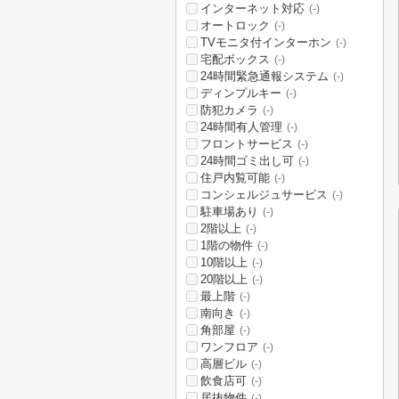
インターネット対応
(-)
オートロック
(-)
TVモニタ付インターホン
(-)
宅配ボックス
(-)
24時間緊急通報システム
(-)
ディンプルキー
(-)
防犯カメラ
(-)
24時間有人管理
(-)
フロントサービス
(-)
24時間ゴミ出し可
(-)
住戸内覧可能
(-)
コンシェルジュサービス
(-)
駐車場あり
(-)
2階以上
(-)
1階の物件
(-)
10階以上
(-)
20階以上
(-)
最上階
(-)
南向き
(-)
角部屋
(-)
ワンフロア
(-)
高層ビル
(-)
飲食店可
(-)
居抜物件
(-)