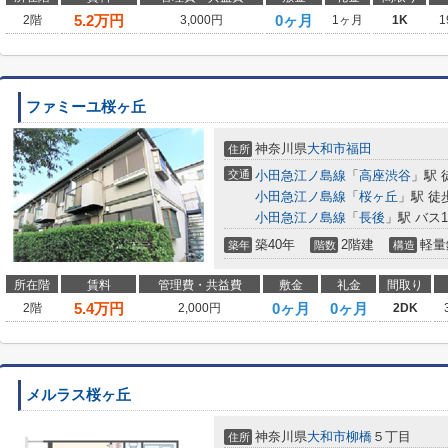
5.2
万円
0ヶ月
2階
3,000円
1ヶ月
1K
1
ファミーユ桜ヶ丘
神奈川県
大和市
福田
住所
交通
小田急江ノ島線
「
高座渋谷
」駅 
小田急江ノ島線
「
桜ヶ丘
」駅 徒
小田急江ノ島線
「
長後
」駅 バス
築40年
2階建
軽量
築年
階数
構造
所在階
賃料
管理費・共益費
敷金
礼金
間取り
5.4
万円
0ヶ月
0ヶ月
2階
2,000円
2DK
メルラス桜ヶ丘
神奈川県
大和市
柳橋
５丁目
住所