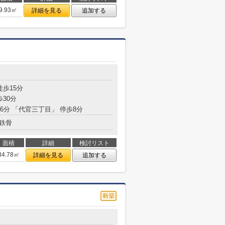
9.93㎡
詳細を見る
追加する
徒歩15分
歩30分
16分 「代官三丁目」 停歩8分
鉄骨
面積
詳細
検討リスト
34.78㎡
詳細を見る
追加する