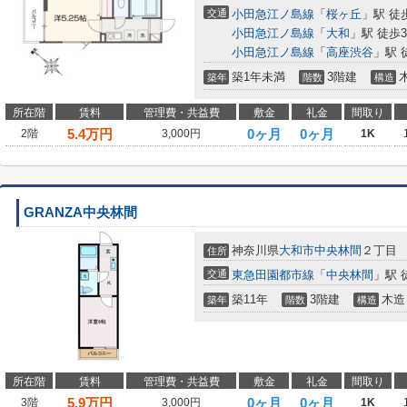
交通
小田急江ノ島線
「
桜ヶ丘
」駅 徒
小田急江ノ島線
「
大和
」駅 徒歩3
小田急江ノ島線
「
高座渋谷
」駅 
築1年未満
3階建
築年
階数
構造
所在階
賃料
管理費・共益費
敷金
礼金
間取り
5.4
万円
0ヶ月
0ヶ月
2階
3,000円
1K
GRANZA中央林間
神奈川県
大和市
中央林間
２丁目
住所
交通
東急田園都市線
「
中央林間
」駅 
築11年
3階建
木造
築年
階数
構造
所在階
賃料
管理費・共益費
敷金
礼金
間取り
5.9
万円
0ヶ月
0ヶ月
3階
3,000円
1K