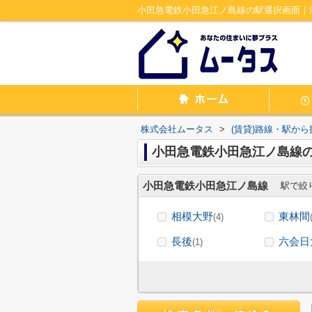
小田急電鉄小田急江ノ島線の駅選択画面｜
株式会社ムータス
>
(賃貸)路線・駅から
小田急電鉄小田急江ノ島線
小田急電鉄小田急江ノ島線
駅で絞
相模大野
東林間
(4)
長後
六会日
(1)