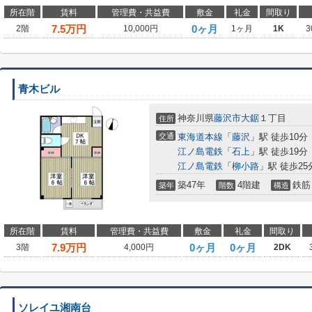
所在階
賃料
管理費・共益費
敷金
礼金
間取り
7.5
万円
0ヶ月
2階
10,000円
1ヶ月
1K
3
青木ビル
神奈川県
藤沢市
大鋸
１丁目
住所
交通
東海道本線
「
藤沢
」駅 徒歩10分
江ノ島電鉄
「
石上
」駅 徒歩19分
江ノ島電鉄
「
柳小路
」駅 徒歩25
築47年
4階建
鉄筋
築年
階数
構造
所在階
賃料
管理費・共益費
敷金
礼金
間取り
7.9
万円
0ヶ月
0ヶ月
3階
4,000円
2DK
ソレイユ湘南台