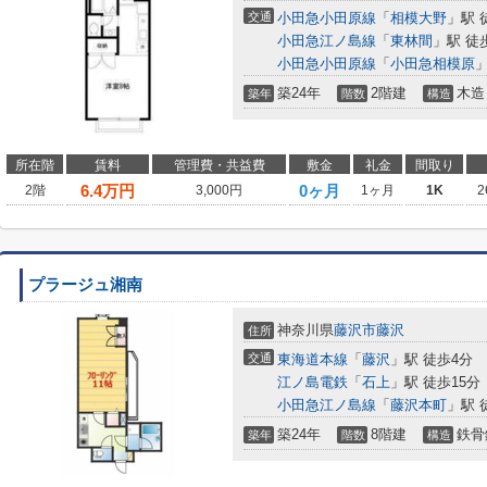
交通
小田急小田原線
「
相模大野
」駅 
小田急江ノ島線
「
東林間
」駅 徒
小田急小田原線
「
小田急相模原
」
築24年
2階建
木造
築年
階数
構造
所在階
賃料
管理費・共益費
敷金
礼金
間取り
6.4
万円
0ヶ月
2階
3,000円
1ヶ月
1K
2
プラージュ湘南
神奈川県
藤沢市
藤沢
住所
交通
東海道本線
「
藤沢
」駅 徒歩4分
江ノ島電鉄
「
石上
」駅 徒歩15分
小田急江ノ島線
「
藤沢本町
」駅 
築24年
8階建
鉄骨
築年
階数
構造