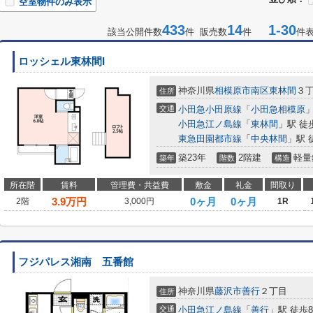
空室物件のみ表示
433
14
1-30
該当公開件数
件 販売数
件
件
ロッシェル東林間I
神奈川県
相模原市南区
東林間
３
住所
交通
小田急小田原線
「
小田急相模原
」
小田急江ノ島線
「
東林間
」駅 徒
東急田園都市線
「
中央林間
」駅 
築23年
2階建
軽量
築年
階数
構造
所在階
賃料
管理費・共益費
敷金
礼金
間取り
3.9
万円
0ヶ月
0ヶ月
2階
3,000円
1R
フジパレス湘南 五番館
神奈川県
藤沢市
善行
２丁目
住所
交通
小田急江ノ島線
「
善行
」駅 徒歩