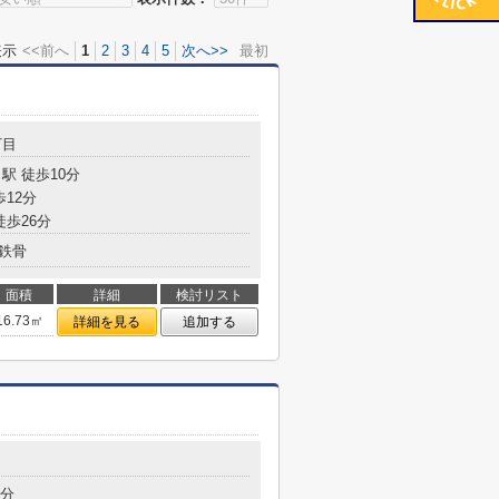
表示
<<前へ
1
2
3
4
5
次へ>>
最初
丁目
駅 徒歩10分
歩12分
徒歩26分
鉄骨
面積
詳細
検討リスト
16.73㎡
詳細を見る
追加する
8分