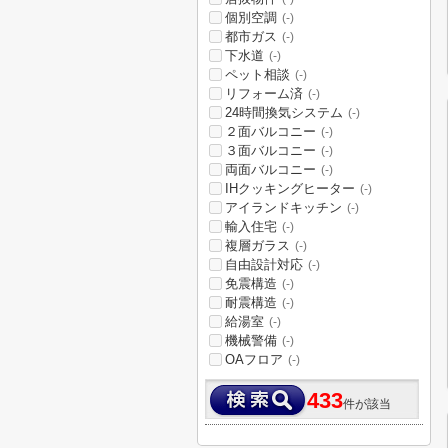
個別空調
(-)
都市ガス
(-)
下水道
(-)
ペット相談
(-)
リフォーム済
(-)
24時間換気システム
(-)
２面バルコニー
(-)
３面バルコニー
(-)
両面バルコニー
(-)
IHクッキングヒーター
(-)
アイランドキッチン
(-)
輸入住宅
(-)
複層ガラス
(-)
自由設計対応
(-)
免震構造
(-)
耐震構造
(-)
給湯室
(-)
機械警備
(-)
OAフロア
(-)
433
件が該当