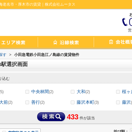
海老名市・厚木市の賃貸｜株式会社ムータス
営
探す
>
小田急電鉄小田急江ノ島線の賃貸物件
の駅選択画面
り込む
中央林間
大和
桜ヶ
(5)
(2)
(2)
大前
善行
藤沢本町
藤沢
(2)
(2)
(3)
433
件が該当
並び順：