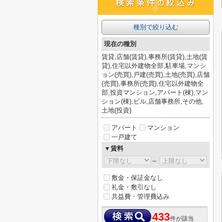
種別で絞り込む
現在の種別
賃貸,店舗(賃貸),事務所(賃貸),土地(賃
貸),住宅以外建物全部,駐車場,マンシ
ョン(売買),戸建(売買),土地(売買),店舗
(売買),事務所(売買),住宅以外建物全
部,投資マンション,アパート(棟),マン
ション(棟),ビル,店舗事務所,その他,
土地(投資)
アパート
マンション
一戸建て
▼賃料
～
敷金・保証金なし
礼金・敷引なし
共益費・管理費込み
433
件が該当