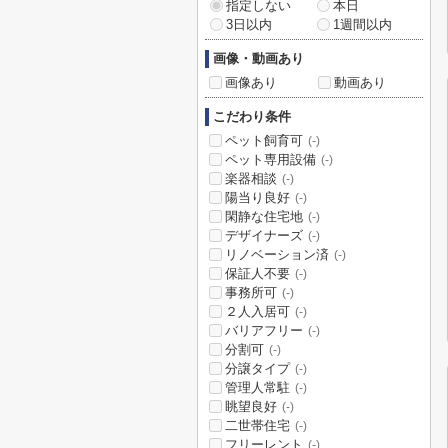
指定しない
本日
3日以内
1週間以内
画像・動画あり
画像あり
動画あり
こだわり条件
ペット飼育可
(-)
ペット専用設備
(-)
楽器相談
(-)
陽当り良好
(-)
閑静な住宅地
(-)
デザイナーズ
(-)
リノベーション済
(-)
保証人不要
(-)
事務所可
(-)
２人入居可
(-)
バリアフリー
(-)
分割可
(-)
分譲タイプ
(-)
管理人常駐
(-)
眺望良好
(-)
二世帯住宅
(-)
フリーレント
(-)