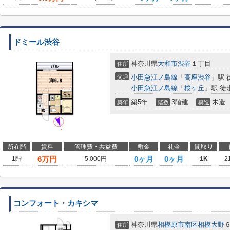
ドミール渋谷
神奈川県
大和市
渋谷
１丁目
住所
交通
小田急江ノ島線
「
高座渋谷
」駅 
小田急江ノ島線
「
桜ヶ丘
」駅 徒
築5年
3階建
木造
築年
階数
構造
所在階
賃料
管理費・共益費
敷金
礼金
間取り
6
万円
0ヶ月
0ヶ月
1階
5,000円
1K
2
コンフォート・カキシマ
神奈川県
相模原市南区
相模大野
住所