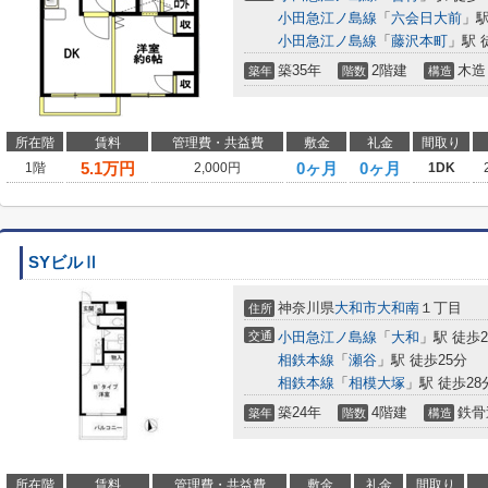
小田急江ノ島線
「
六会日大前
」駅
小田急江ノ島線
「
藤沢本町
」駅 
築35年
2階建
木造
築年
階数
構造
所在階
賃料
管理費・共益費
敷金
礼金
間取り
5.1
万円
0ヶ月
0ヶ月
1階
2,000円
1DK
SYビルⅡ
神奈川県
大和市
大和南
１丁目
住所
交通
小田急江ノ島線
「
大和
」駅 徒歩
相鉄本線
「
瀬谷
」駅 徒歩25分
相鉄本線
「
相模大塚
」駅 徒歩28
築24年
4階建
鉄骨
築年
階数
構造
所在階
賃料
管理費・共益費
敷金
礼金
間取り