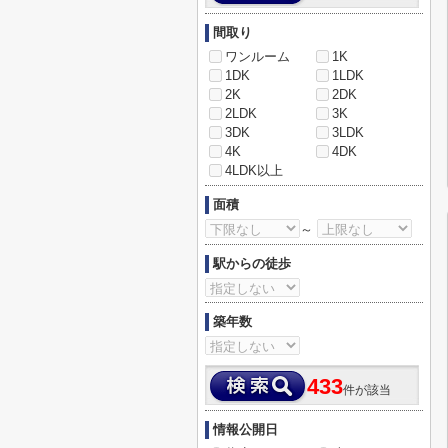
間取り
ワンルーム
1K
1DK
1LDK
2K
2DK
2LDK
3K
3DK
3LDK
4K
4DK
4LDK以上
面積
～
駅からの徒歩
築年数
433
件が該当
情報公開日