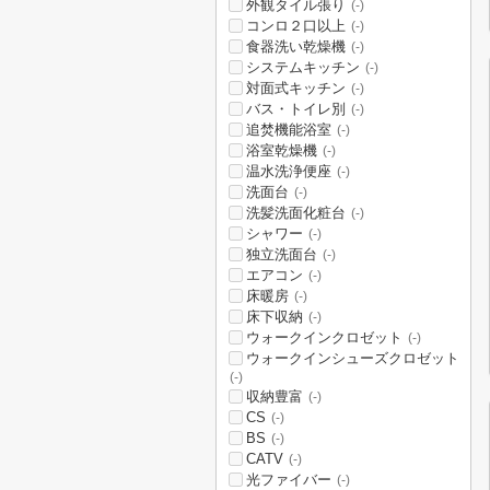
外観タイル張り
(-)
コンロ２口以上
(-)
食器洗い乾燥機
(-)
システムキッチン
(-)
対面式キッチン
(-)
バス・トイレ別
(-)
追焚機能浴室
(-)
浴室乾燥機
(-)
温水洗浄便座
(-)
洗面台
(-)
洗髪洗面化粧台
(-)
シャワー
(-)
独立洗面台
(-)
エアコン
(-)
床暖房
(-)
床下収納
(-)
ウォークインクロゼット
(-)
ウォークインシューズクロゼット
(-)
収納豊富
(-)
CS
(-)
BS
(-)
CATV
(-)
光ファイバー
(-)