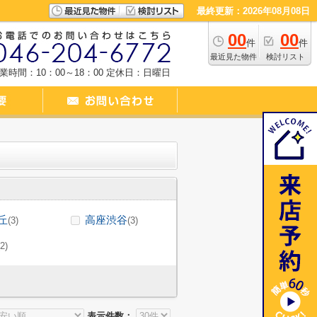
最終更新：2026年08月08日
00
00
件
件
最近見た物件
検討リスト
業時間：10：00～18：00
定休日：日曜日
丘
高座渋谷
(3)
(3)
(2)
表示件数：