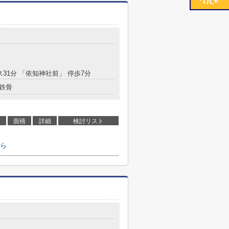
ス31分 「依知神社前」 停歩7分
鉄骨
面積
詳細
検討リスト
ら