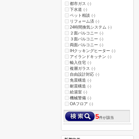
都市ガス
(-)
下水道
(-)
ペット相談
(-)
リフォーム済
(-)
24時間換気システム
(-)
２面バルコニー
(-)
３面バルコニー
(-)
両面バルコニー
(-)
IHクッキングヒーター
(-)
アイランドキッチン
(-)
輸入住宅
(-)
複層ガラス
(-)
自由設計対応
(-)
免震構造
(-)
耐震構造
(-)
給湯室
(-)
機械警備
(-)
OAフロア
(-)
5
件が該当