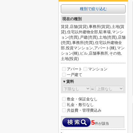
種別で絞り込む
現在の種別
賃貸,店舗(賃貸),事務所(賃貸),土地(賃
貸),住宅以外建物全部,駐車場,マンシ
ョン(売買),戸建(売買),土地(売買),店舗
(売買),事務所(売買),住宅以外建物全
部,投資マンション,アパート(棟),マン
ション(棟),ビル,店舗事務所,その他,
土地(投資)
アパート
マンション
一戸建て
▼賃料
～
敷金・保証金なし
礼金・敷引なし
共益費・管理費込み
5
件が該当