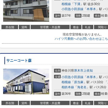
相模線
「
下溝
」駅 徒歩30分
小田急小田原線
「
本厚木
」駅 バ
築37年
2階建
軽量
築年
階数
構造
所在階
賃料
管理費・共益費
敷金
礼金
間取り
現在空室情報がありません。
ハイツ弐番館へのお問い合わせはこち
サニーコート森
神奈川県
厚木市
上依知
住所
交通
小田急小田原線
「
本厚木
」駅 バ
相模線
「
原当麻
」駅 バス10分 
相鉄本線
「
海老名
」駅 バス26分
築36年
2階建
軽量
築年
階数
構造
所在階
賃料
管理費・共益費
敷金
礼金
間取り