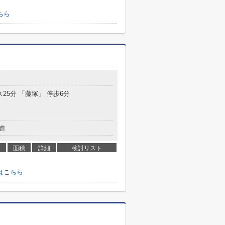
ちら
ス25分 「藤塚」 停歩6分
造
面積
詳細
検討リスト
はこちら