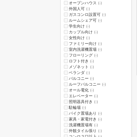
オープンハウス
(-)
外国人可
(-)
ガスコンロ設置可
(-)
ルームシェア可
(-)
学生向け
(-)
カップル向け
(-)
女性向け
(-)
ファミリー向け
(-)
室内洗濯機置場
(-)
フローリング
(-)
ロフト付き
(-)
メゾネット
(-)
ベランダ
(-)
バルコニー
(-)
ルーフバルコニー
(-)
オール電化
(-)
エレベーター
(-)
照明器具付き
(-)
駐輪場
(-)
バイク置場あり
(-)
家具・家電付き
(-)
洗濯機置場有
(-)
外観タイル張り
(-)
コンロ２口以上
(-)