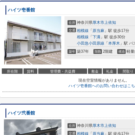
ハイツ壱番館
神奈川県
厚木市
上依知
住所
交通
相模線
「
原当麻
」駅 徒歩17分
相模線
「
下溝
」駅 徒歩30分
小田急小田原線
「
本厚木
」駅 バ
築37年
2階建
軽量
築年
階数
構造
所在階
賃料
管理費・共益費
敷金
礼金
間取り
現在空室情報がありません。
ハイツ壱番館へのお問い合わせはこち
ハイツ弐番館
神奈川県
厚木市
上依知
住所
交通
相模線
「
原当麻
」駅 徒歩17分