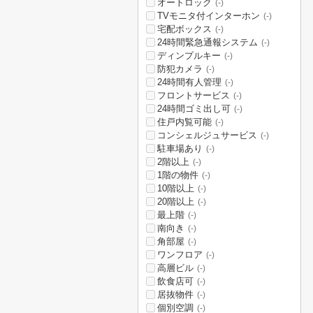
オートロック
(-)
TVモニタ付インターホン
(-)
宅配ボックス
(-)
24時間緊急通報システム
(-)
ディンプルキー
(-)
防犯カメラ
(-)
24時間有人管理
(-)
フロントサービス
(-)
24時間ゴミ出し可
(-)
住戸内覧可能
(-)
コンシェルジュサービス
(-)
駐車場あり
(-)
2階以上
(-)
1階の物件
(-)
10階以上
(-)
20階以上
(-)
最上階
(-)
南向き
(-)
角部屋
(-)
ワンフロア
(-)
高層ビル
(-)
飲食店可
(-)
居抜物件
(-)
個別空調
(-)