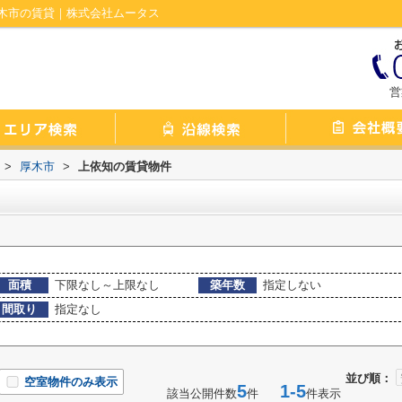
木市の賃貸｜株式会社ムータス
営
>
厚木市
>
上依知の賃貸物件
面積
下限なし～上限なし
築年数
指定しない
間取り
指定なし
並び順：
空室物件のみ表示
5
1-5
該当公開件数
件
件表示