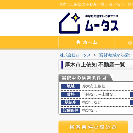
厚木市上依知の不動産一覧｜海老名市・厚
株式会社ムータス
>
(賃貸)地域から探す
厚木市上依知 不動産一覧
地域
厚木市上依知
賃料
下限なし～上限なし
駅徒歩
指定しない
設備条件
指定なし