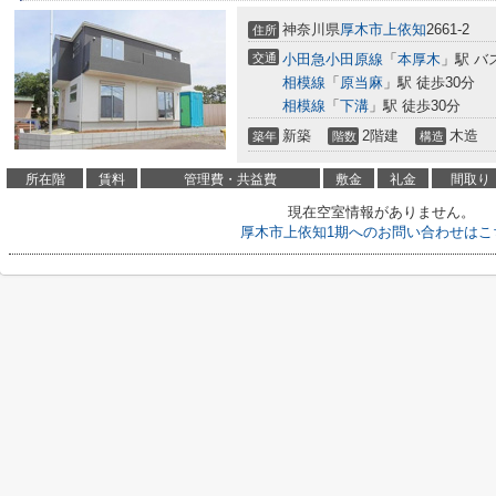
神奈川県
厚木市
上依知
2661-2
住所
交通
小田急小田原線
「
本厚木
」駅 バ
相模線
「
原当麻
」駅 徒歩30分
相模線
「
下溝
」駅 徒歩30分
新築
2階建
木造
築年
階数
構造
所在階
賃料
管理費・共益費
敷金
礼金
間取り
現在空室情報がありません。
厚木市上依知1期へのお問い合わせはこ