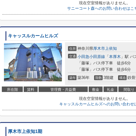
現在空室情報がありません。
サニーコート森へのお問い合わせはこ
キャッスルカームヒルズ
神奈川県
厚木市
上依知
住所
交通
小田急小田原線
「
本厚木
」駅 バ
「藤塚」バス停下車 徒歩6分
「藤塚」バス停下車 徒歩6分
築36年
3階建
鉄骨
築年
階数
構造
所在階
賃料
管理費・共益費
敷金
礼金
間取り
現在空室情報がありません。
キャッスルカームヒルズへのお問い合わせ
厚木市上依知1期