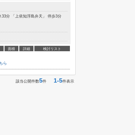
ス33分 「上依知浮島弁天」 停歩3分
面積
詳細
検討リスト
ちら
5
1-5
該当公開件数
件
件表示