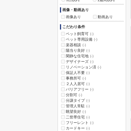
画像・動画あり
画像あり
動画あり
こだわり条件
ペット飼育可
(-)
ペット専用設備
(-)
楽器相談
(-)
陽当り良好
(-)
閑静な住宅地
(-)
デザイナーズ
(-)
リノベーション済
(-)
保証人不要
(-)
事務所可
(-)
２人入居可
(-)
バリアフリー
(-)
分割可
(-)
分譲タイプ
(-)
管理人常駐
(-)
眺望良好
(-)
二世帯住宅
(-)
フリーレント
(-)
カードキー
(-)