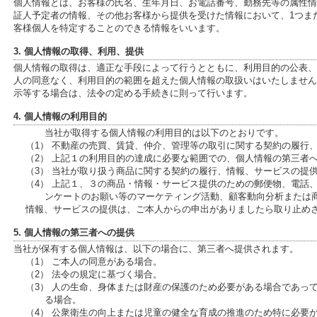
個人情報とは、お客様の氏名、生年月日、お電話番号、勤務先等の属性情報、
証人予定者の情報、その他お客様から提供を受けた情報において、1つま
客様個人を特定することのできる情報をいいます。
3. 個人情報の取得、利用、提供
個人情報の取得は、適正な手段によって行うとともに、利用目的の公表、
人の同意なく、利用目的の範囲を超えた個人情報の取扱いはいたしません
示等する場合は、法令の定める手続きに則って行います。
4. 個人情報の利用目的
当社が取得する個人情報の利用目的は以下のとおりです。
（1） 不動産の売買、賃貸、仲介、管理等の取引に関する契約の履行
（2） 上記１の利用目的の達成に必要な範囲での、個人情報の第三者
（3） 当社が取り扱う商品に関する契約の履行、情報、サービスの提
（4） 上記１、３の商品・情報・サービス提供のための郵便物、電話
ンケートのお願い等のマーケティング活動、顧客動向分析または
情報、サービスの提供は、ご本人からの申出がありましたら取り止め
5. 個人情報の第三者への提供
当社が保有する個人情報は、以下の場合に、第三者へ提供されます。
（1） ご本人の同意がある場合。
（2） 法令の規定に基づく場合。
（3） 人の生命、身体または財産の保護のため必要がある場合であっ
る場合。
（4） 公衆衛生の向上または児童の健全な育成の推進のため特に必要