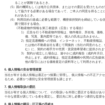
ることが困難であるとき。
（5）国の機関もしくは地方公共団体、またはその委託を受けたもの
して協力する必要がある場合であって、ご本人の同意を得ること
れがあるとき。
（6） 利用目的の達成に必要な範囲で、機密保持契約を締結している
囲で開示する場合。
《不動産物件情報を第三者提供（広告）する場合》
1） 広告を行う不動産物件情報は、物件種目、所在地、価格
備、写真、案内図等であり、個人の氏名は含みません。
2）指定流通機構への登録、インターネット、不動産情報誌
たは他の不動産会社を通じて間接的（当社の同意のもと、
む）に、契約の相手方や売買・賃貸借希望者に提供されま
3） 契約が成立した場合は、速やかに成約報告（成約年月日
停止します。成約情報は、指定流通機構や民間の広告媒体
他の取引における価格査定の資料等として利用されます。
6. 個人情報の安全管理措置
当社が有する個人情報は適正かつ慎重に管理し、個人情報への不正アクセ
るため、必要かつ適切な安全管理措置を講じます。
7. 個人情報取扱の委託
当社が有する個人情報について、その取扱いを外部に委託する場合があり
十分な措置が講じている者を選定し、委託先に対し必要かつ適切な監督を
8. 個人情報の開示・訂正等の手続き