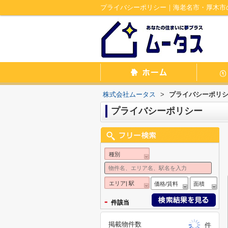
プライバシーポリシー｜海老名市・厚木市
株式会社ムータス
>
プライバシーポリ
プライバシーポリシー
種別
エリア| 駅
価格/賃料
面積
-
件該当
掲載物件数
件