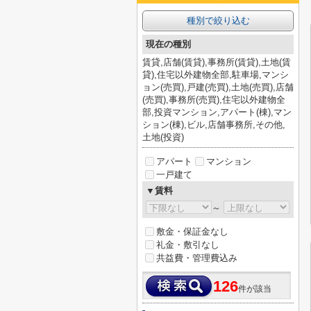
種別で絞り込む
現在の種別
賃貸,店舗(賃貸),事務所(賃貸),土地(賃
貸),住宅以外建物全部,駐車場,マンシ
ョン(売買),戸建(売買),土地(売買),店舗
(売買),事務所(売買),住宅以外建物全
部,投資マンション,アパート(棟),マン
ション(棟),ビル,店舗事務所,その他,
土地(投資)
アパート
マンション
一戸建て
▼賃料
～
敷金・保証金なし
礼金・敷引なし
共益費・管理費込み
126
件が該当