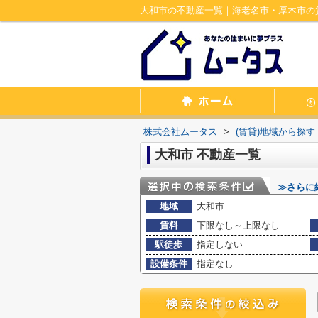
大和市の不動産一覧｜海老名市・厚木市の
株式会社ムータス
>
(賃貸)地域から探す
大和市 不動産一覧
≫さらに
地域
大和市
賃料
下限なし～上限なし
駅徒歩
指定しない
設備条件
指定なし