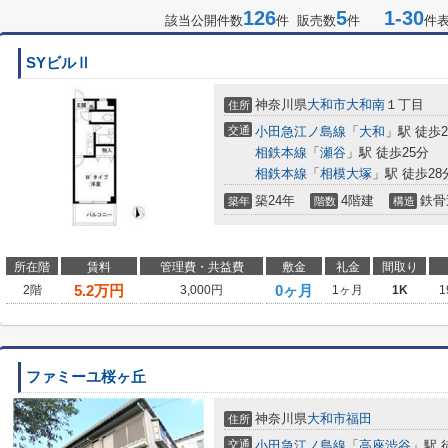
126
5
1-30
該当公開件数
件 販売数
件
件
SYビルⅡ
神奈川県
大和市
大和南
１丁目
住所
交通
小田急江ノ島線
「
大和
」駅 徒歩
相鉄本線
「
瀬谷
」駅 徒歩25分
相鉄本線
「
相模大塚
」駅 徒歩28
築24年
4階建
鉄骨
築年
階数
構造
所在階
賃料
管理費・共益費
敷金
礼金
間取り
5.2
万円
0ヶ月
2階
3,000円
1ヶ月
1K
1
ファミーユ桜ヶ丘
神奈川県
大和市
福田
住所
交通
小田急江ノ島線
「
高座渋谷
」駅 