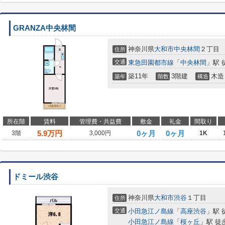
GRANZA中央林間
神奈川県
大和市
中央林間
２丁目
住所
交通
東急田園都市線
「
中央林間
」駅 
築11年
3階建
木造
築年
階数
構造
所在階
賃料
管理費・共益費
敷金
礼金
間取り
5.9
万円
0ヶ月
0ヶ月
3階
3,000円
1K
ドミール渋谷
神奈川県
大和市
渋谷
１丁目
住所
交通
小田急江ノ島線
「
高座渋谷
」駅 
小田急江ノ島線
「
桜ヶ丘
」駅 徒