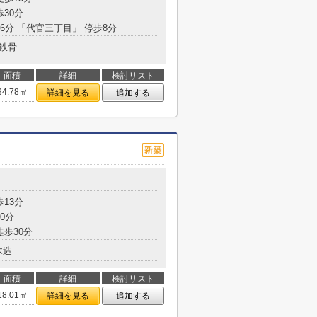
歩30分
16分 「代官三丁目」 停歩8分
鉄骨
面積
詳細
検討リスト
34.78㎡
詳細を見る
追加する
歩13分
0分
徒歩30分
木造
面積
詳細
検討リスト
18.01㎡
詳細を見る
追加する