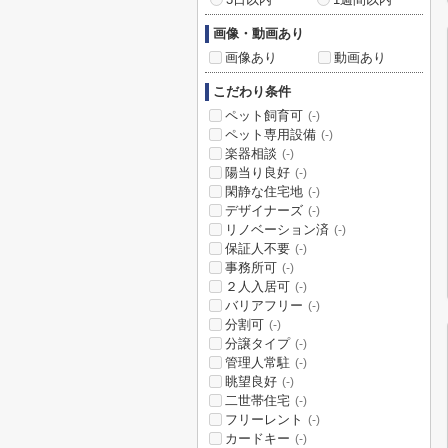
画像・動画あり
画像あり
動画あり
こだわり条件
ペット飼育可
(-)
ペット専用設備
(-)
楽器相談
(-)
陽当り良好
(-)
閑静な住宅地
(-)
デザイナーズ
(-)
リノベーション済
(-)
保証人不要
(-)
事務所可
(-)
２人入居可
(-)
バリアフリー
(-)
分割可
(-)
分譲タイプ
(-)
管理人常駐
(-)
眺望良好
(-)
二世帯住宅
(-)
フリーレント
(-)
カードキー
(-)