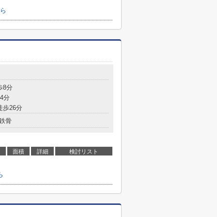
ら
歩8分
4分
徒歩26分
鉄骨
面積
詳細
検討リスト
ら