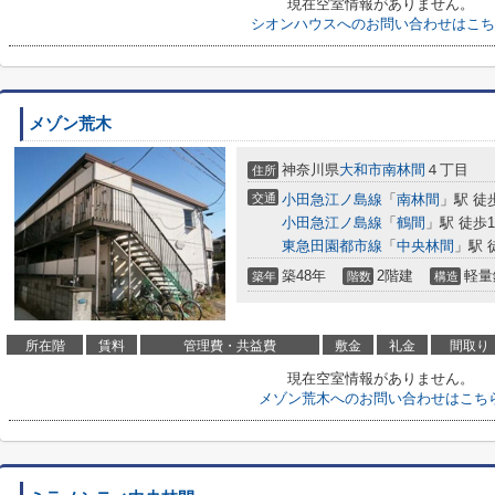
現在空室情報がありません。
シオンハウスへのお問い合わせはこち
メゾン荒木
神奈川県
大和市
南林間
４丁目
住所
交通
小田急江ノ島線
「
南林間
」駅 徒
小田急江ノ島線
「
鶴間
」駅 徒歩1
東急田園都市線
「
中央林間
」駅 
築48年
2階建
軽量
築年
階数
構造
所在階
賃料
管理費・共益費
敷金
礼金
間取り
現在空室情報がありません。
メゾン荒木へのお問い合わせはこち