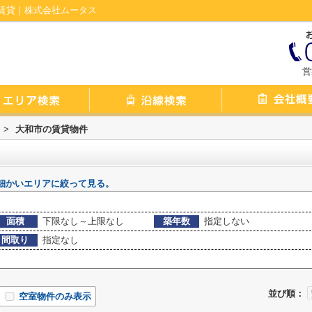
賃貸｜株式会社ムータス
営
>
大和市の賃貸物件
細かいエリアに絞って見る。
面積
下限なし～上限なし
築年数
指定しない
間取り
指定なし
並び順：
空室物件のみ表示