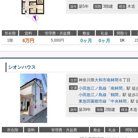
築5年
3階建
木造
築年
階数
構造
所在階
賃料
管理費・共益費
敷金
礼金
間取り
6
万円
0ヶ月
0ヶ月
1階
5,000円
1K
2
シオンハウス
神奈川県
大和市
南林間
６丁目
住所
交通
小田急江ノ島線
「
南林間
」駅 徒
小田急江ノ島線
「
鶴間
」駅 徒歩1
東急田園都市線
「
中央林間
」駅 
築39年
2階建
木造
築年
階数
構造
所在階
賃料
管理費・共益費
敷金
礼金
間取り