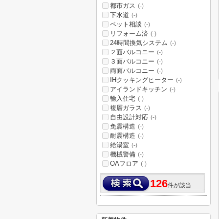
都市ガス
(-)
下水道
(-)
ペット相談
(-)
リフォーム済
(-)
24時間換気システム
(-)
２面バルコニー
(-)
３面バルコニー
(-)
両面バルコニー
(-)
IHクッキングヒーター
(-)
アイランドキッチン
(-)
輸入住宅
(-)
複層ガラス
(-)
自由設計対応
(-)
免震構造
(-)
耐震構造
(-)
給湯室
(-)
機械警備
(-)
OAフロア
(-)
126
件が該当