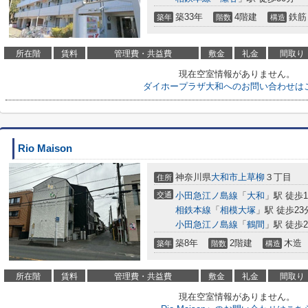
築33年
4階建
鉄筋
築年
階数
構造
所在階
賃料
管理費・共益費
敷金
礼金
間取り
現在空室情報がありません。
ダイホープラザ大和へのお問い合わせは
Rio Maison
神奈川県
大和市
上草柳
３丁目
住所
交通
小田急江ノ島線
「
大和
」駅 徒歩1
相鉄本線
「
相模大塚
」駅 徒歩23
小田急江ノ島線
「
鶴間
」駅 徒歩2
築8年
2階建
木造
築年
階数
構造
所在階
賃料
管理費・共益費
敷金
礼金
間取り
現在空室情報がありません。