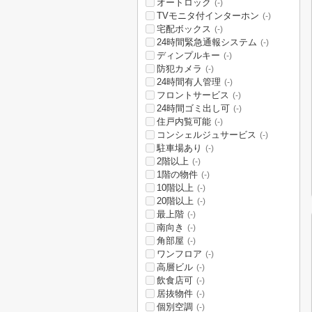
オートロック
(-)
TVモニタ付インターホン
(-)
宅配ボックス
(-)
24時間緊急通報システム
(-)
ディンプルキー
(-)
防犯カメラ
(-)
24時間有人管理
(-)
フロントサービス
(-)
24時間ゴミ出し可
(-)
住戸内覧可能
(-)
コンシェルジュサービス
(-)
駐車場あり
(-)
2階以上
(-)
1階の物件
(-)
10階以上
(-)
20階以上
(-)
最上階
(-)
南向き
(-)
角部屋
(-)
ワンフロア
(-)
高層ビル
(-)
飲食店可
(-)
居抜物件
(-)
個別空調
(-)