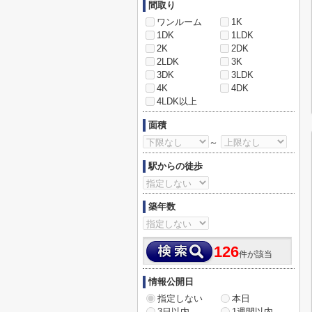
間取り
ワンルーム
1K
1DK
1LDK
2K
2DK
2LDK
3K
3DK
3LDK
4K
4DK
4LDK以上
面積
～
駅からの徒歩
築年数
126
件が該当
情報公開日
指定しない
本日
3日以内
1週間以内