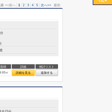
表示
<<前へ
1
2
3
4
5
次へ>>
最初
2分
分
造
面積
詳細
検討リスト
9.93㎡
詳細を見る
追加する
徒歩15分