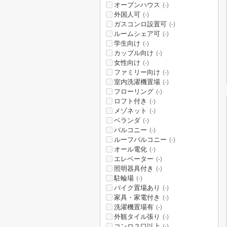
オープンハウス
(-)
外国人可
(-)
ガスコンロ設置可
(-)
ルームシェア可
(-)
学生向け
(-)
カップル向け
(-)
女性向け
(-)
ファミリー向け
(-)
室内洗濯機置場
(-)
フローリング
(-)
ロフト付き
(-)
メゾネット
(-)
ベランダ
(-)
バルコニー
(-)
ルーフバルコニー
(-)
オール電化
(-)
エレベーター
(-)
照明器具付き
(-)
駐輪場
(-)
バイク置場あり
(-)
家具・家電付き
(-)
洗濯機置場有
(-)
外観タイル張り
(-)
コンロ２口以上
(-)