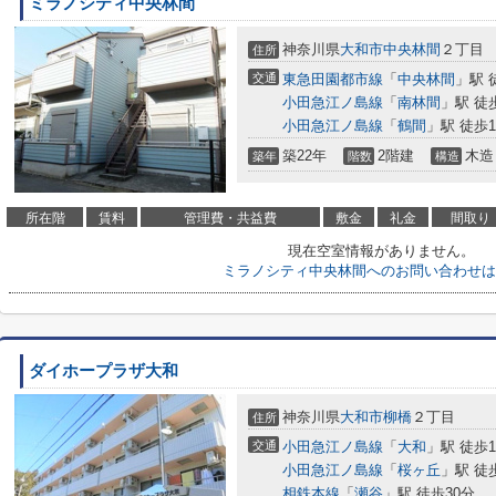
ミラノシティ中央林間
神奈川県
大和市
中央林間
２丁目
住所
交通
東急田園都市線
「
中央林間
」駅 
小田急江ノ島線
「
南林間
」駅 徒
小田急江ノ島線
「
鶴間
」駅 徒歩1
築22年
2階建
木造
築年
階数
構造
所在階
賃料
管理費・共益費
敷金
礼金
間取り
現在空室情報がありません。
ミラノシティ中央林間へのお問い合わせは
ダイホープラザ大和
神奈川県
大和市
柳橋
２丁目
住所
交通
小田急江ノ島線
「
大和
」駅 徒歩1
小田急江ノ島線
「
桜ヶ丘
」駅 徒
相鉄本線
「
瀬谷
」駅 徒歩30分