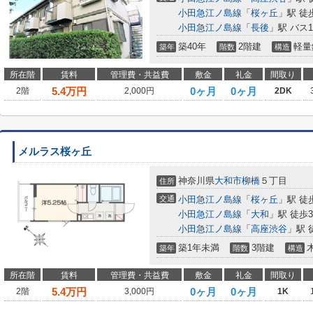
小田急江ノ島線
「
桜ヶ丘
」駅 徒
小田急江ノ島線
「
長後
」駅 バス
築40年
2階建
軽量
築年
階数
構造
所在階
賃料
管理費・共益費
敷金
礼金
間取り
5.4
万円
0ヶ月
0ヶ月
2階
2,000円
2DK
メルラス桜ヶ丘
神奈川県
大和市
柳橋
５丁目
住所
交通
小田急江ノ島線
「
桜ヶ丘
」駅 徒
小田急江ノ島線
「
大和
」駅 徒歩3
小田急江ノ島線
「
高座渋谷
」駅 
築1年未満
3階建
築年
階数
構造
所在階
賃料
管理費・共益費
敷金
礼金
間取り
5.4
万円
0ヶ月
0ヶ月
2階
3,000円
1K