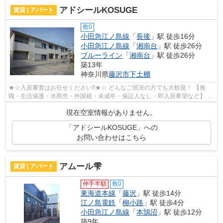
アドシールKOSUGE
賃貸 | アパート
敷0
小田急江ノ島線
「
長後
」駅 徒歩16分
小田急江ノ島線
「
湘南台
」駅 徒歩26分
ブルーライン
「
湘南台
」駅 徒歩26分
築13年
神奈川県
藤沢市
下土棚
★☆入居審査はお任せください‼★☆ どんなご状況の方でも大歓迎！ 【無
職・生活保護・水商売・外国籍・未成年・保証人なし・即入居希望など】 ネ
ット非公開の物件からもお探し致します‼ ...
現在空室情報がありません。
「アドシールKOSUGE」への
お問い合わせはこちら
アムール雫
賃貸 | アパート
仲手半額
敷0
東海道本線
「
藤沢
」駅 徒歩14分
江ノ島電鉄
「
柳小路
」駅 徒歩4分
小田急江ノ島線
「
本鵠沼
」駅 徒歩12分
築9年