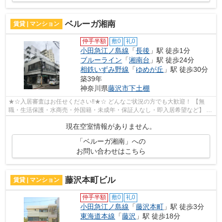
ベルーガ湘南
賃貸 | マンション
仲手半額
敷0
礼0
小田急江ノ島線
「
長後
」駅 徒歩1分
ブルーライン
「
湘南台
」駅 徒歩24分
相鉄いずみ野線
「
ゆめが丘
」駅 徒歩30分
築39年
神奈川県
藤沢市
下土棚
★☆入居審査はお任せください‼★☆ どんなご状況の方でも大歓迎！ 【無
職・生活保護・水商売・外国籍・未成年・保証人なし・即入居希望など】 ネ
ット非公開の物件からもお探し致します‼ ...
現在空室情報がありません。
「ベルーガ湘南」への
お問い合わせはこちら
藤沢本町ビル
賃貸 | マンション
仲手半額
敷0
礼0
小田急江ノ島線
「
藤沢本町
」駅 徒歩3分
東海道本線
「
藤沢
」駅 徒歩18分