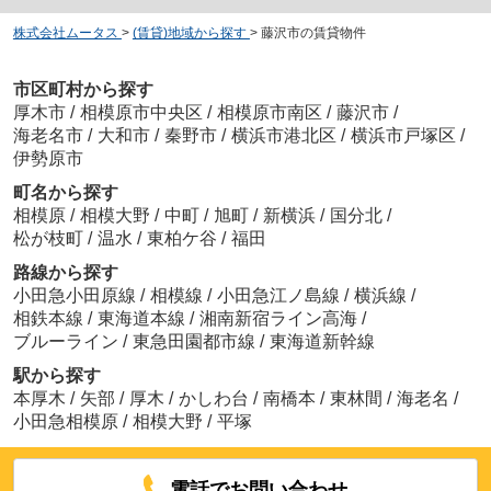
株式会社ムータス
>
(賃貸)地域から探す
>
藤沢市の賃貸物件
市区町村から探す
厚木市
/
相模原市中央区
/
相模原市南区
/
藤沢市
/
海老名市
/
大和市
/
秦野市
/
横浜市港北区
/
横浜市戸塚区
/
伊勢原市
町名から探す
相模原
/
相模大野
/
中町
/
旭町
/
新横浜
/
国分北
/
松が枝町
/
温水
/
東柏ケ谷
/
福田
路線から探す
小田急小田原線
/
相模線
/
小田急江ノ島線
/
横浜線
/
相鉄本線
/
東海道本線
/
湘南新宿ライン高海
/
ブルーライン
/
東急田園都市線
/
東海道新幹線
駅から探す
本厚木
/
矢部
/
厚木
/
かしわ台
/
南橋本
/
東林間
/
海老名
/
小田急相模原
/
相模大野
/
平塚
電話でお問い合わせ