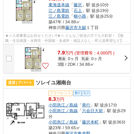
東海道本線
「
藤沢
」駅 徒歩10分
江ノ島電鉄
「
石上
」駅 徒歩19分
江ノ島電鉄
「
柳小路
」駅 徒歩25分
築47年 / 34.88㎡
神奈川県
藤沢市
大鋸
１丁目
★☆入居審査はお任せください‼★☆ どんなご状況の方でも大歓迎！ 【無
職・生活保護・水商売・外国籍・未成年・保証人なし・即入居希望など】 ネ
ット非公開の物件からもお探し致します‼ ...
7.9
万
円
(管理費等：4,000円 )
0ヶ月
0ヶ月
敷金
礼金
3階 / 2DK / 34.88㎡
ソレイユ湘南台
賃貸 | アパート
フリーレント
敷0
礼0
8.3
万円
小田急江ノ島線
「
善行
」駅 徒歩17分
小田急江ノ島線
「
六会日大前
」駅 徒歩29
分
小田急江ノ島線
「
藤沢本町
」駅 徒歩36分
築23年 / 59.65㎡
神奈川県
藤沢市
亀井野