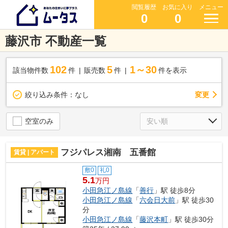
閲覧履歴
お気に入り
メニュー
0
0
藤沢市 不動産一覧
102
5
1～30
該当物件数
件
販売数
件
件を表示
変更
絞り込み条件：
なし
空室のみ
フジパレス湘南 五番館
賃貸 | アパート
敷0
礼0
5.1
万円
小田急江ノ島線
「
善行
」駅 徒歩8分
小田急江ノ島線
「
六会日大前
」駅 徒歩30
分
小田急江ノ島線
「
藤沢本町
」駅 徒歩30分