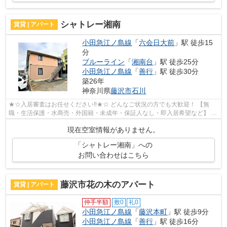
シャトレー湘南
賃貸 | アパート
小田急江ノ島線
「
六会日大前
」駅 徒歩15
分
ブルーライン
「
湘南台
」駅 徒歩25分
小田急江ノ島線
「
善行
」駅 徒歩30分
築26年
神奈川県
藤沢市
石川
★☆入居審査はお任せください‼★☆ どんなご状況の方でも大歓迎！ 【無
職・生活保護・水商売・外国籍・未成年・保証人なし・即入居希望など】 ネ
ット非公開の物件からもお探し致します‼ ...
現在空室情報がありません。
「シャトレー湘南」への
お問い合わせはこちら
藤沢市花の木のアパート
賃貸 | アパート
仲手半額
敷0
礼0
小田急江ノ島線
「
藤沢本町
」駅 徒歩9分
小田急江ノ島線
「
善行
」駅 徒歩16分