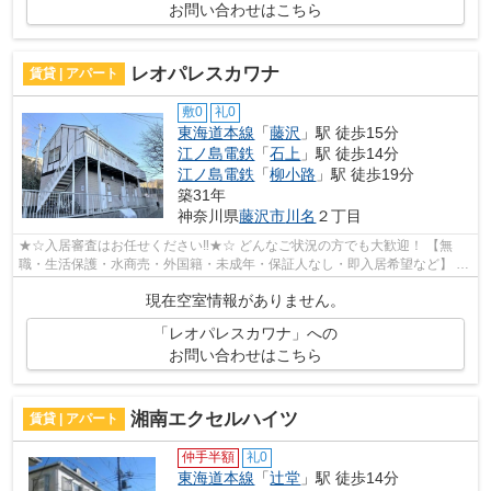
お問い合わせはこちら
レオパレスカワナ
賃貸 | アパート
敷0
礼0
東海道本線
「
藤沢
」駅 徒歩15分
江ノ島電鉄
「
石上
」駅 徒歩14分
江ノ島電鉄
「
柳小路
」駅 徒歩19分
築31年
神奈川県
藤沢市
川名
２丁目
★☆入居審査はお任せください‼★☆ どんなご状況の方でも大歓迎！ 【無
職・生活保護・水商売・外国籍・未成年・保証人なし・即入居希望など】 ネ
ット非公開の物件からもお探し致します‼ ...
現在空室情報がありません。
「レオパレスカワナ」への
お問い合わせはこちら
湘南エクセルハイツ
賃貸 | アパート
仲手半額
礼0
東海道本線
「
辻堂
」駅 徒歩14分