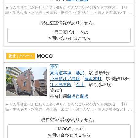
★☆入居審査はお任せください‼★☆ どんなご状況の方でも大歓迎！ 【無
職・生活保護・水商売・外国籍・未成年・保証人なし・即入居希望など】 ネ
ット非公開の物件からもお探し致します‼ ...
現在空室情報がありません。
「第三藤ビル」への
お問い合わせはこちら
MOCO
賃貸 | アパート
敷0
東海道本線
「
藤沢
」駅 徒歩9分
小田急江ノ島線
「
藤沢本町
」駅 徒歩15分
江ノ島電鉄
「
石上
」駅 徒歩20分
築20年
神奈川県
藤沢市
藤沢
★☆入居審査はお任せください‼★☆ どんなご状況の方でも大歓迎！ 【無
職・生活保護・水商売・外国籍・未成年・保証人なし・即入居希望など】 ネ
ット非公開の物件からもお探し致します‼ ...
現在空室情報がありません。
「MOCO」への
お問い合わせはこちら