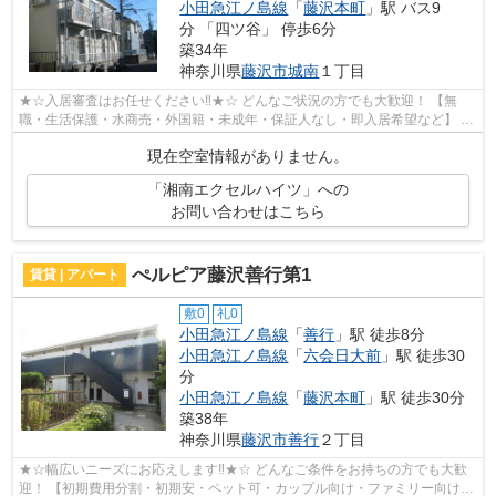
小田急江ノ島線
「
藤沢本町
」駅 バス9
分 「四ツ谷」 停歩6分
築34年
神奈川県
藤沢市
城南
１丁目
★☆入居審査はお任せください‼★☆ どんなご状況の方でも大歓迎！ 【無
職・生活保護・水商売・外国籍・未成年・保証人なし・即入居希望など】 ネ
ット非公開の物件からもお探し致します‼ ...
現在空室情報がありません。
「湘南エクセルハイツ」への
お問い合わせはこちら
ぺルピア藤沢善行第1
賃貸 | アパート
敷0
礼0
小田急江ノ島線
「
善行
」駅 徒歩8分
小田急江ノ島線
「
六会日大前
」駅 徒歩30
分
小田急江ノ島線
「
藤沢本町
」駅 徒歩30分
築38年
神奈川県
藤沢市
善行
２丁目
★☆幅広いニーズにお応えします‼★☆ どんなご条件をお持ちの方でも大歓
迎！ 【初期費用分割・初期安・ペット可・カップル向け・ファミリー向け・