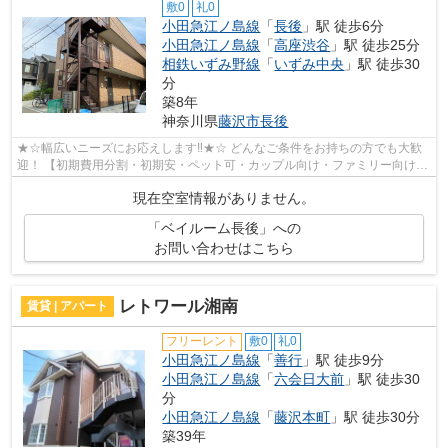
敷0
礼0
小田急江ノ島線
「
長後
」駅 徒歩6分
小田急江ノ島線
「
高座渋谷
」駅 徒歩25分
相鉄いずみ野線
「
いずみ中央
」駅 徒歩30
分
築8年
神奈川県
藤沢市
長後
★☆幅広いニーズにお応えします‼★☆ どんなご条件をお持ちの方でも大歓
迎！ 【初期費用分割・初期安・ペット可・カップル向け・ファミリー向け・
新築・デザイナーズなど】 ネット非公開...
現在空室情報がありません。
「ベイルーム長後」への
お問い合わせはこちら
レトワール湘南
賃貸 | アパート
フリーレント
敷0
礼0
小田急江ノ島線
「
善行
」駅 徒歩9分
小田急江ノ島線
「
六会日大前
」駅 徒歩30
分
小田急江ノ島線
「
藤沢本町
」駅 徒歩30分
築39年