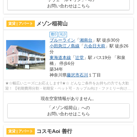
お問い合わせはこちら
メゾン稲荷山
賃貸 | アパート
敷0
礼0
ブルーライン
「
湘南台
」駅 徒歩30分
小田急江ノ島線
「
六会日大前
」駅 徒歩26
分
東海道本線
「
辻堂
」駅 バス19分 「和泉
橋」 停歩6分
築34年
神奈川県
藤沢市
石川
１丁目
★☆幅広いニーズにお応えします‼★☆ どんなご条件をお持ちの方でも大歓
迎！ 【初期費用分割・初期安・ペット可・カップル向け・ファミリー向け・
デザイナーズなど】 ネット非公開の物件...
現在空室情報がありません。
「メゾン稲荷山」への
お問い合わせはこちら
コスモAoi 善行
賃貸 | アパート