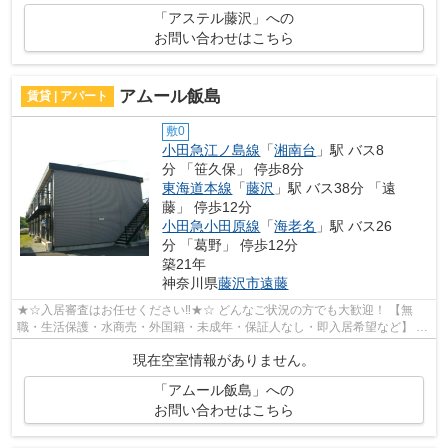
「アステル藤沢」への
お問い合わせはこちら
アムール飯島
賃貸 | アパート
敷0
小田急江ノ島線
「
湘南台
」駅 バス8
分 「笹久保」 停歩8分
東海道本線
「
藤沢
」駅 バス38分 「遠
藤」 停歩12分
小田急小田原線
「
海老名
」駅 バス26
分 「葛野」 停歩12分
築21年
神奈川県
藤沢市
遠藤
★☆入居審査はお任せください‼★☆ どんなご状況の方でも大歓迎！ 【無
職・生活保護・水商売・外国籍・未成年・保証人なし・即入居希望など】 ネ
ット非公開の物件からもお探し致します‼ ...
現在空室情報がありません。
「アムール飯島」への
お問い合わせはこちら