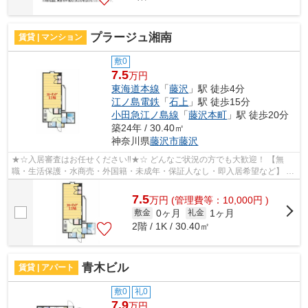
プラージュ湘南
賃貸 | マンション
敷0
7.5
万円
東海道本線
「
藤沢
」駅 徒歩4分
江ノ島電鉄
「
石上
」駅 徒歩15分
小田急江ノ島線
「
藤沢本町
」駅 徒歩20分
築24年 / 30.40㎡
神奈川県
藤沢市
藤沢
★☆入居審査はお任せください‼★☆ どんなご状況の方でも大歓迎！ 【無
職・生活保護・水商売・外国籍・未成年・保証人なし・即入居希望など】 ネ
ット非公開の物件からもお探し致します‼ ...
7.5
万
円
(管理費等：10,000円 )
0ヶ月
1ヶ月
敷金
礼金
2階 / 1K / 30.40㎡
青木ビル
賃貸 | アパート
敷0
礼0
7.9
万円