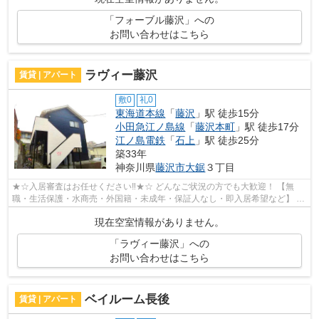
「フォーブル藤沢」への
お問い合わせはこちら
ラヴィー藤沢
賃貸 | アパート
敷0
礼0
東海道本線
「
藤沢
」駅 徒歩15分
小田急江ノ島線
「
藤沢本町
」駅 徒歩17分
江ノ島電鉄
「
石上
」駅 徒歩25分
築33年
神奈川県
藤沢市
大鋸
３丁目
★☆入居審査はお任せください‼★☆ どんなご状況の方でも大歓迎！ 【無
職・生活保護・水商売・外国籍・未成年・保証人なし・即入居希望など】 ネ
ット非公開の物件からもお探し致します‼ ...
現在空室情報がありません。
「ラヴィー藤沢」への
お問い合わせはこちら
ベイルーム長後
賃貸 | アパート