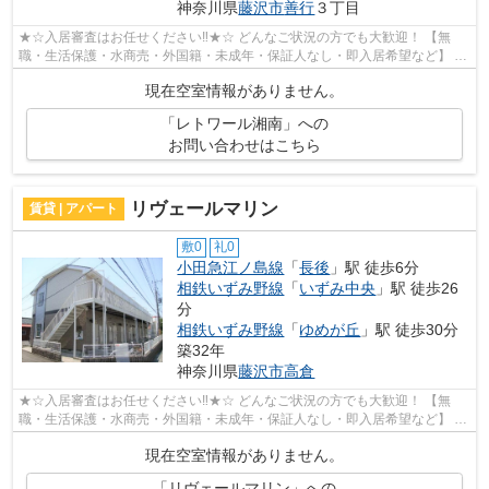
神奈川県
藤沢市
善行
３丁目
★☆入居審査はお任せください‼★☆ どんなご状況の方でも大歓迎！ 【無
職・生活保護・水商売・外国籍・未成年・保証人なし・即入居希望など】 ネ
ット非公開の物件からもお探し致します‼ ...
現在空室情報がありません。
「レトワール湘南」への
お問い合わせはこちら
リヴェールマリン
賃貸 | アパート
敷0
礼0
小田急江ノ島線
「
長後
」駅 徒歩6分
相鉄いずみ野線
「
いずみ中央
」駅 徒歩26
分
相鉄いずみ野線
「
ゆめが丘
」駅 徒歩30分
築32年
神奈川県
藤沢市
高倉
★☆入居審査はお任せください‼★☆ どんなご状況の方でも大歓迎！ 【無
職・生活保護・水商売・外国籍・未成年・保証人なし・即入居希望など】 ネ
ット非公開の物件からもお探し致します‼ ...
現在空室情報がありません。
「リヴェールマリン」への