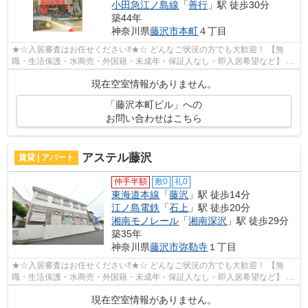
小田急江ノ島線
「
善行
」駅 徒歩30分
築44年
神奈川県
藤沢市
本町
４丁目
★☆入居審査はお任せください‼★☆ どんなご状況の方でも大歓迎！ 【無
職・生活保護・水商売・外国籍・未成年・保証人なし・即入居希望など】 ネ
ット非公開の物件からもお探し致します‼ ...
現在空室情報がありません。
「藤沢本町ビル」への
お問い合わせはこちら
アステル藤沢
賃貸 | アパート
仲手半額
敷0
礼0
東海道本線
「
藤沢
」駅 徒歩14分
江ノ島電鉄
「
石上
」駅 徒歩20分
湘南モノレール
「
湘南深沢
」駅 徒歩29分
築35年
神奈川県
藤沢市
弥勒寺
１丁目
★☆入居審査はお任せください‼★☆ どんなご状況の方でも大歓迎！ 【無
職・生活保護・水商売・外国籍・未成年・保証人なし・即入居希望など】 ネ
ット非公開の物件からもお探し致します‼ ...
現在空室情報がありません。