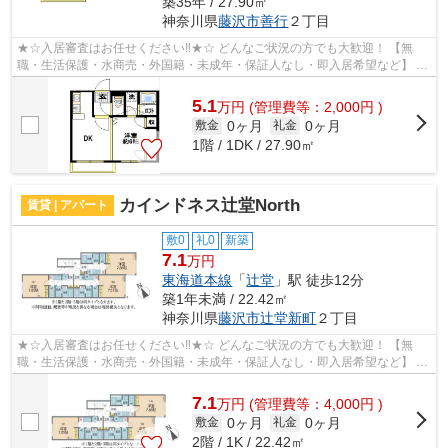
築35年 / 27.90㎡
神奈川県
藤沢市
善行
２丁目
★☆入居審査はお任せください‼★☆ どんなご状況の方でも大歓迎！ 【無
職・生活保護・水商売・外国籍・未成年・保証人なし・即入居希望など】 ネ
ット非公開の物件からもお探し致します‼ ...
5.1
万
円
(管理費等：2,000円 )
0ヶ月
0ヶ月
敷金
礼金
1階 / 1DK / 27.90㎡
カインドネス辻堂North
賃貸 | アパート
敷0
礼0
新築
7.1
万円
東海道本線
「
辻堂
」駅 徒歩12分
築1年未満 / 22.42㎡
神奈川県
藤沢市
辻堂新町
２丁目
★☆入居審査はお任せください‼★☆ どんなご状況の方でも大歓迎！ 【無
職・生活保護・水商売・外国籍・未成年・保証人なし・即入居希望など】 ネ
ット非公開の物件からもお探し致します‼ ...
7.1
万
円
(管理費等：4,000円 )
0ヶ月
0ヶ月
敷金
礼金
2階 / 1K / 22.42㎡