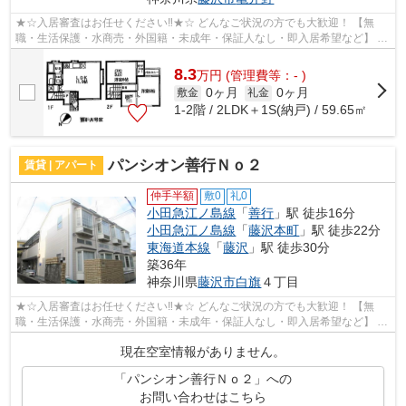
★☆入居審査はお任せください‼★☆ どんなご状況の方でも大歓迎！ 【無
職・生活保護・水商売・外国籍・未成年・保証人なし・即入居希望など】 ネ
ット非公開の物件からもお探し致します‼ ...
8.3
万
円
(管理費等：- )
0ヶ月
0ヶ月
敷金
礼金
1-2階 / 2LDK＋1S(納戸) / 59.65㎡
パンシオン善行Ｎｏ２
賃貸 | アパート
仲手半額
敷0
礼0
小田急江ノ島線
「
善行
」駅 徒歩16分
小田急江ノ島線
「
藤沢本町
」駅 徒歩22分
東海道本線
「
藤沢
」駅 徒歩30分
築36年
神奈川県
藤沢市
白旗
４丁目
★☆入居審査はお任せください‼★☆ どんなご状況の方でも大歓迎！ 【無
職・生活保護・水商売・外国籍・未成年・保証人なし・即入居希望など】 ネ
ット非公開の物件からもお探し致します‼ ...
現在空室情報がありません。
「パンシオン善行Ｎｏ２」への
お問い合わせはこちら