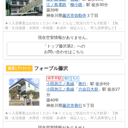
江ノ島電鉄
「
柳小路
」駅 徒歩30分
築39年
神奈川県
藤沢市
弥勒寺
３丁目
★☆入居審査はお任せください‼★☆ どんなご状況の方でも大歓迎！ 【無
職・生活保護・水商売・外国籍・未成年・保証人なし・即入居希望など】 ネ
ット非公開の物件からもお探し致します‼ ...
現在空室情報がありません。
「トップ藤沢第2」への
お問い合わせはこちら
フォーブル藤沢
賃貸 | アパート
仲手半額
敷0
礼0
小田急江ノ島線
「
善行
」駅 徒歩9分
小田急江ノ島線
「
六会日大前
」駅 徒歩27
分
築40年
神奈川県
藤沢市
善行
５丁目
★☆入居審査はお任せください‼★☆ どんなご状況の方でも大歓迎！ 【無
職・生活保護・水商売・外国籍・未成年・保証人なし・即入居希望など】 ネ
ット非公開の物件からもお探し致します‼ ...
現在空室情報がありません。