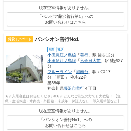
新築・デザイナーズなど】 ネット非公開...
現在空室情報がありません。
「ぺルピア藤沢善行第1」への
お問い合わせはこちら
パンシオン善行No1
賃貸 | アパート
敷0
礼0
小田急江ノ島線
「
善行
」駅 徒歩12分
小田急江ノ島線
「
六会日大前
」駅 徒歩27
分
ブルーライン
「
湘南台
」駅 バス17
分 「新田」 停歩22分
築38年
神奈川県
藤沢市
善行
４丁目
★☆入居審査はお任せください‼★☆ どんなご状況の方でも大歓迎！ 【無
職・生活保護・水商売・外国籍・未成年・保証人なし・即入居希望など】 ネ
ット非公開の物件からもお探し致します‼ ...
現在空室情報がありません。
「パンシオン善行No1」への
お問い合わせはこちら