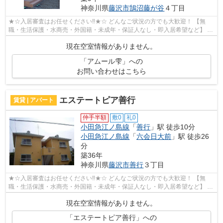
神奈川県
藤沢市
鵠沼藤が谷
４丁目
★☆入居審査はお任せください‼★☆ どんなご状況の方でも大歓迎！ 【無
職・生活保護・水商売・外国籍・未成年・保証人なし・即入居希望など】 ネ
ット非公開の物件からもお探し致します‼ ...
現在空室情報がありません。
「アムール雫」への
お問い合わせはこちら
エステートピア善行
賃貸 | アパート
仲手半額
敷0
礼0
小田急江ノ島線
「
善行
」駅 徒歩10分
小田急江ノ島線
「
六会日大前
」駅 徒歩26
分
築36年
神奈川県
藤沢市
善行
３丁目
★☆入居審査はお任せください‼★☆ どんなご状況の方でも大歓迎！ 【無
職・生活保護・水商売・外国籍・未成年・保証人なし・即入居希望など】 ネ
ット非公開の物件からもお探し致します‼ ...
現在空室情報がありません。
「エステートピア善行」への