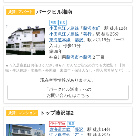
パークヒル湘南
賃貸 | アパート
敷0
礼0
小田急江ノ島線
「
藤沢本町
」駅 徒歩12分
小田急江ノ島線
「
善行
」駅 徒歩25分
東海道本線
「
藤沢
」駅 バス19分 「一中
入口」 停歩11分
築38年
神奈川県
藤沢市
本藤沢
２丁目
★☆入居審査はお任せください‼★☆ どんなご状況の方でも大歓迎！ 【無
職・生活保護・水商売・外国籍・未成年・保証人なし・即入居希望など】 ネ
ット非公開の物件からもお探し致します‼ ...
現在空室情報がありません。
「パークヒル湘南」への
お問い合わせはこちら
トップ藤沢第2
賃貸 | マンション
仲手半額
礼0
東海道本線
「
藤沢
」駅 徒歩14分
江ノ島電鉄
「
石上
」駅 徒歩25分