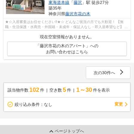
東海道本線
「
藤沢
」駅 徒歩27分
築35年
神奈川県
藤沢市
花の木
★☆入居審査はお任せください‼★☆ どんなご状況の方でも大歓迎！ 【無
職・生活保護・水商売・外国籍・未成年・保証人なし・即入居希望など】 ネ
ット非公開の物件からもお探し致します‼ ...
現在空室情報がありません。
「藤沢市花の木のアパート」への
お問い合わせはこちら
次の30件へ
102
5
1～30
該当物件数
件
空き数
件
件を表示
変更
絞り込み条件：
なし
ページトップへ