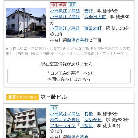
仲手半額
礼0
小田急江ノ島線
「
善行
」駅 徒歩6分
小田急江ノ島線
「
六会日大前
」駅 徒歩30
分
小田急江ノ島線
「
藤沢本町
」駅 徒歩30分
築33年
神奈川県
藤沢市
善行
２丁目
★☆幅広いニーズにお応えします‼★☆ どんなご条件をお持ちの方でも大歓
迎！ 【初期費用分割・初期安・ペット可・カップル向け・ファミリー向け・
新築・デザイナーズなど】 ネット非公開...
現在空室情報がありません。
「コスモAoi 善行」への
お問い合わせはこちら
第三藤ビル
賃貸 | マンション
礼0
小田急江ノ島線
「
長後
」駅 徒歩3分
相鉄いずみ野線
「
ゆめが丘
」駅 徒歩30分
ブルーライン
「
下飯田
」駅 徒歩30分
築40年
神奈川県
藤沢市
高倉