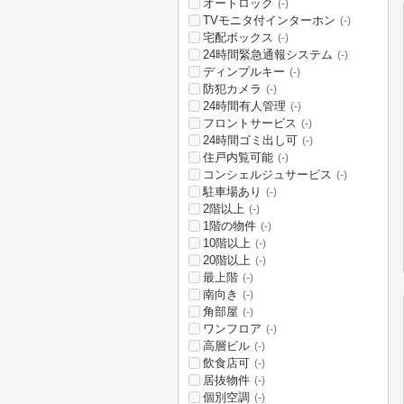
オートロック
(-)
TVモニタ付インターホン
(-)
宅配ボックス
(-)
24時間緊急通報システム
(-)
ディンプルキー
(-)
防犯カメラ
(-)
24時間有人管理
(-)
フロントサービス
(-)
24時間ゴミ出し可
(-)
住戸内覧可能
(-)
コンシェルジュサービス
(-)
駐車場あり
(-)
2階以上
(-)
1階の物件
(-)
10階以上
(-)
20階以上
(-)
最上階
(-)
南向き
(-)
角部屋
(-)
ワンフロア
(-)
高層ビル
(-)
飲食店可
(-)
居抜物件
(-)
個別空調
(-)