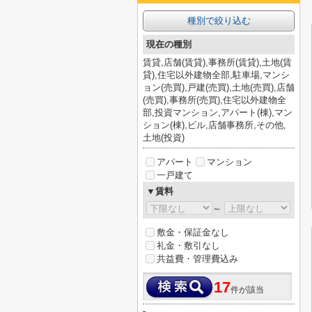
種別で絞り込む
現在の種別
賃貸,店舗(賃貸),事務所(賃貸),土地(賃
貸),住宅以外建物全部,駐車場,マンシ
ョン(売買),戸建(売買),土地(売買),店舗
(売買),事務所(売買),住宅以外建物全
部,投資マンション,アパート(棟),マン
ション(棟),ビル,店舗事務所,その他,
土地(投資)
アパート
マンション
一戸建て
▼賃料
～
敷金・保証金なし
礼金・敷引なし
共益費・管理費込み
17
件が該当