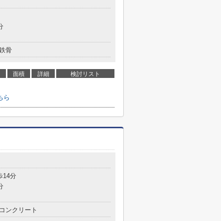
分
鉄骨
面積
詳細
検討リスト
ちら
歩14分
分
コンクリート