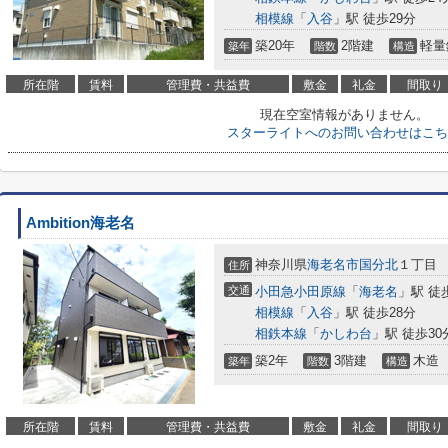
相模線
「
入谷
」駅 徒歩29分
築20年
2階建
軽量
築年
階数
構造
所在階
賃料
管理費・共益費
敷金
礼金
間取り
現在空室情報がありません。
スターライトへのお問い合わせはこち
Ambition海老名
神奈川県
海老名市
国分北
１丁目
住所
交通
小田急小田原線
「
海老名
」駅 徒
相模線
「
入谷
」駅 徒歩28分
相鉄本線
「
かしわ台
」駅 徒歩30
築2年
3階建
木造
築年
階数
構造
所在階
賃料
管理費・共益費
敷金
礼金
間取り