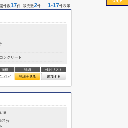
17
2
1-17
開件数
件 販売数
件
件表示
分
コンクリート
面積
詳細
検討リスト
21.21㎡
詳細を見る
追加する
-18
歩21分
分