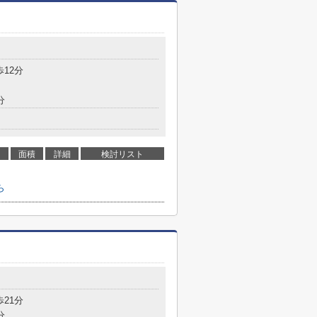
歩12分
分
面積
詳細
検討リスト
ら
歩21分
分