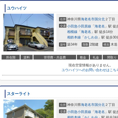
ユウハイツ
神奈川県
海老名市
国分北
２丁目
住所
交通
小田急小田原線
「
海老名
」駅 徒
相模線
「
海老名
」駅 徒歩14分
相鉄本線
「
かしわ台
」駅 徒歩30
築34年
2階建
木造
築年
階数
構造
所在階
賃料
管理費・共益費
敷金
礼金
間取り
現在空室情報がありません。
ユウハイツへのお問い合わせはこち
スターライト
神奈川県
海老名市
国分北
２丁目
住所
交通
小田急小田原線
「
海老名
」駅 徒
相鉄本線
「
かしわ台
」駅 徒歩24