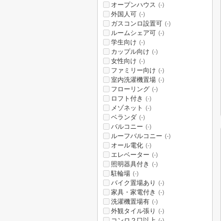
オープンハウス
(-)
外国人可
(-)
ガスコンロ設置可
(-)
ルームシェア可
(-)
学生向け
(-)
カップル向け
(-)
女性向け
(-)
ファミリー向け
(-)
室内洗濯機置場
(-)
フローリング
(-)
ロフト付き
(-)
メゾネット
(-)
ベランダ
(-)
バルコニー
(-)
ルーフバルコニー
(-)
オール電化
(-)
エレベーター
(-)
照明器具付き
(-)
駐輪場
(-)
バイク置場あり
(-)
家具・家電付き
(-)
洗濯機置場有
(-)
外観タイル張り
(-)
コンロ２口以上
(-)