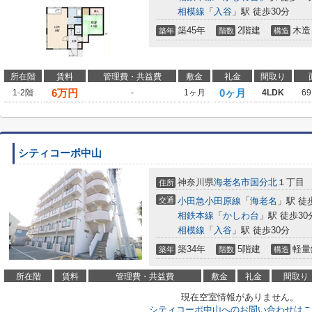
相模線
「
入谷
」駅 徒歩30分
築45年
2階建
木造
築年
階数
構造
所在階
賃料
管理費・共益費
敷金
礼金
間取り
6
万円
0ヶ月
1-2階
-
1ヶ月
4LDK
69
シティコーポ中山
神奈川県
海老名市
国分北
１丁目
住所
交通
小田急小田原線
「
海老名
」駅 徒
相鉄本線
「
かしわ台
」駅 徒歩30
相模線
「
入谷
」駅 徒歩30分
築34年
5階建
軽量
築年
階数
構造
所在階
賃料
管理費・共益費
敷金
礼金
間取り
現在空室情報がありません。
シティコーポ中山へのお問い合わせはこ