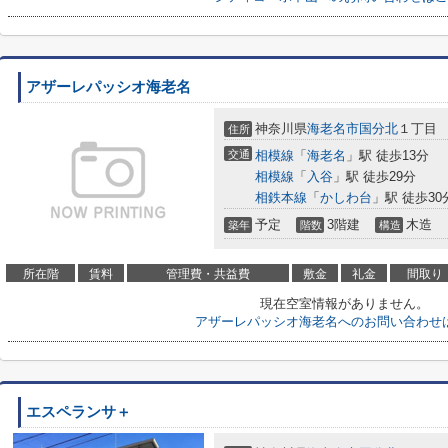
アザーレパッシオ海老名
神奈川県
海老名市
国分北
１丁目
住所
交通
相模線
「
海老名
」駅 徒歩13分
相模線
「
入谷
」駅 徒歩29分
相鉄本線
「
かしわ台
」駅 徒歩30
予定
3階建
木造
築年
階数
構造
所在階
賃料
管理費・共益費
敷金
礼金
間取り
現在空室情報がありません。
アザーレパッシオ海老名へのお問い合わせ
エスペランサ＋