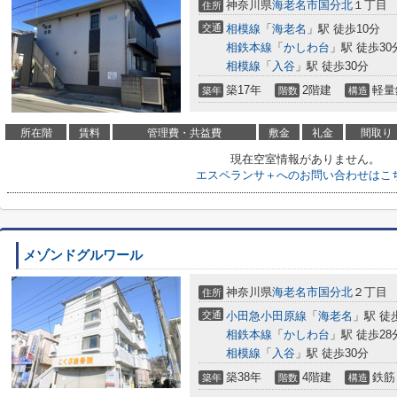
神奈川県
海老名市
国分北
１丁目
住所
交通
相模線
「
海老名
」駅 徒歩10分
相鉄本線
「
かしわ台
」駅 徒歩30
相模線
「
入谷
」駅 徒歩30分
築17年
2階建
軽量
築年
階数
構造
所在階
賃料
管理費・共益費
敷金
礼金
間取り
現在空室情報がありません。
エスペランサ＋へのお問い合わせはこ
メゾンドグルワール
神奈川県
海老名市
国分北
２丁目
住所
交通
小田急小田原線
「
海老名
」駅 徒
相鉄本線
「
かしわ台
」駅 徒歩28
相模線
「
入谷
」駅 徒歩30分
築38年
4階建
鉄筋
築年
階数
構造