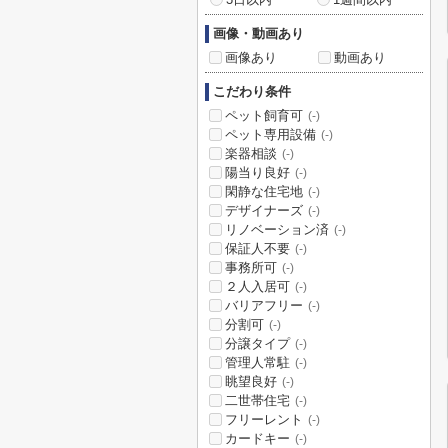
画像・動画あり
画像あり
動画あり
こだわり条件
ペット飼育可
(-)
ペット専用設備
(-)
楽器相談
(-)
陽当り良好
(-)
閑静な住宅地
(-)
デザイナーズ
(-)
リノベーション済
(-)
保証人不要
(-)
事務所可
(-)
２人入居可
(-)
バリアフリー
(-)
分割可
(-)
分譲タイプ
(-)
管理人常駐
(-)
眺望良好
(-)
二世帯住宅
(-)
フリーレント
(-)
カードキー
(-)