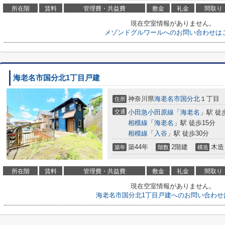
所在階
賃料
管理費・共益費
敷金
礼金
間取り
現在空室情報がありません。
メゾンドグルワールへのお問い合わせは
海老名市国分北1丁目戸建
神奈川県
海老名市
国分北
１丁目
住所
交通
小田急小田原線
「
海老名
」駅 徒
相模線
「
海老名
」駅 徒歩15分
相模線
「
入谷
」駅 徒歩30分
築44年
2階建
木造
築年
階数
構造
所在階
賃料
管理費・共益費
敷金
礼金
間取り
現在空室情報がありません。
海老名市国分北1丁目戸建へのお問い合わせ