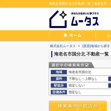
海老名市国分北の不動産一覧｜海老名市・
株式会社ムータス
>
(賃貸)地域から探す
海老名市国分北 不動産一覧
地域
海老名市国分北
賃料
下限なし～上限なし
駅徒歩
指定しない
設備条件
指定なし