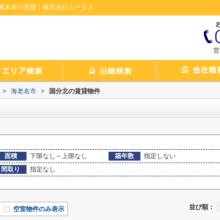
厚木市の賃貸｜株式会社ムータス
営
>
海老名市
>
国分北の賃貸物件
面積
下限なし～上限なし
築年数
指定しない
間取り
指定なし
並び順：
空室物件のみ表示