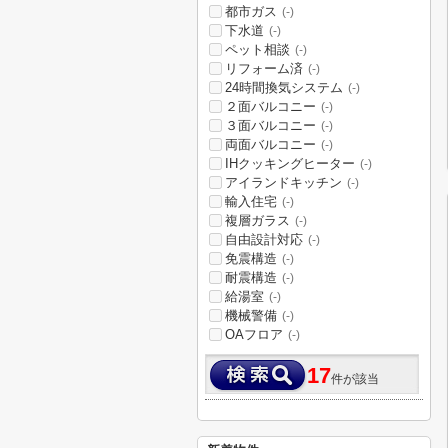
都市ガス
(-)
下水道
(-)
ペット相談
(-)
リフォーム済
(-)
24時間換気システム
(-)
２面バルコニー
(-)
３面バルコニー
(-)
両面バルコニー
(-)
IHクッキングヒーター
(-)
アイランドキッチン
(-)
輸入住宅
(-)
複層ガラス
(-)
自由設計対応
(-)
免震構造
(-)
耐震構造
(-)
給湯室
(-)
機械警備
(-)
OAフロア
(-)
17
件が該当