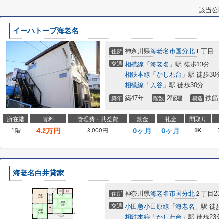
該当公
イーハトーブ海老名
神奈川県
海老名市
国分北
１丁目
住所
交通
相模線
「
海老名
」駅 徒歩13分
相鉄本線
「
かしわ台
」駅 徒歩30
相模線
「
入谷
」駅 徒歩30分
築47年
2階建
鉄筋
築年
階数
構造
所在階
賃料
管理費・共益費
敷金
礼金
間取り
4.2
万円
0ヶ月
0ヶ月
1階
3,000円
1K
海老名白井貸家
神奈川県
海老名市
国分北
２丁目23
住所
交通
小田急小田原線
「
海老名
」駅 徒
相鉄本線
「
かしわ台
」駅 徒歩23