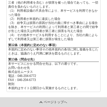
三者（他の利用者を含む）が損害を被った場合であっても、一切
責任を負わないものとします。
（1） 利用者設備の不具合等により、本サービスを利用できなか
った場合
（2） 利用者が本規約に違反した場合
（3） 紛争又は損害の原因が当社の責に帰すべき事由による場合
を除き、本サービスの利用によって利用者と第三者との間で紛争
が生じた場合又は利用者が第三者に損害を与えた場合
（4） その他本サービスを利用することにより、当社の責によら
ずして利用者又は第三者に損害が発生した場合
第12条（本規約に定めのない事項）
本規約に定めのない事項その他本規約の条項に関し疑義を生じた
ときは、協議のうえ円満に解決を図るものとします。
第13条（問合せ先）
本サービスにかかる問合せ先は、以下の通りです。
お問い合わせ先
株式会社ムータス
電話：046-204-6772
FAX：046-204-6773
附則
本規約はサイト公開日から実施するものとします。
ページトップへ