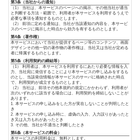
第3条（当社からの通知）
（1） 当社は、本サービスのページへの掲示、その他当社が適当
と判断する方法・範囲で、利用者が本サービスを利用するうえで
必要な事項を通知するものとします。
（2） 前項に定める通知は、当社が当該通知の内容を、本サービ
スのページに掲示した時点から効力を有するものとします。
第4条（著作権）
本サービスにおいて当社が提供するページ等のコンテンツ、画面
デザインその他一切の著作物の著作権は、当社又は当社が定める
者に帰属するものとします。
第5条（利用契約の締結等）
（1） 利用者は、本サービスを利用するにあたり必要な情報を入
力、当社宛に発信することにより本サービスの申し込みをするも
のとし、当該発信情報が本サービスのサーバに格納された時点
で、利用契約が成立するものとします。
（2） 当社は、前項その他本規約の規定にかかわらず、利用者が
次のいずれかに該当する場合には、利用契約を締結しないことが
あります。
1. 本サービスの申し込みをした方が実在しないことが判明したと
き
2. 本サービスの申し込み時に、虚偽の入力、入力誤りがあったと
き又は入力もれがあったとき
3. その他、当社が不適当と判断したとき
第6条（本サービスの料金）
本サービスの利用料金は、無料とします。