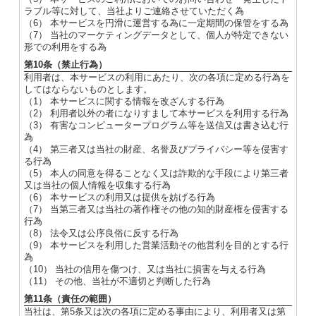
ラブル等に対して、当社よりご連絡させていただく為
（6） 本サービスを円滑に運営する為に一定期間の保管をする為
（7） 当社のマーケティングデータとして、個人が特定できない
形での利用をする為
第10条（禁止行為）
利用者は、本サービスの利用にあたり、次の各項に定める行為を
してはならないものとします。
（1） 本サービスに関する情報を改ざんする行為
（2） 利用者以外の者になりすまして本サービスを利用する行為
（3） 有害なコンピュータープログラム等を送信又は書き込む行
為
（4） 第三者又は当社の財産、名誉及びプライバシー等を侵害す
る行為
（5） 本人の同意を得ることなく又は詐欺的な手段により第三者
又は当社の個人情報を収集する行為
（6） 本サービスの利用又は提供を妨げる行為
（7） 当第三者又は当社の著作権その他の知的財産権を侵害する
行為
（8） 法令又は公序良俗に反する行為
（9） 本サービスを利用した営業活動その他営利を目的とする行
為
（10） 当社の信用を傷つけ、又は当社に損害を与える行為
（11） その他、当社が不適切と判断した行為
第11条（責任の範囲）
当社は、第5条又は次の各項に定める事由により、利用者又は第