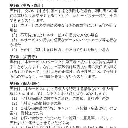
第7条（中断・廃止）
当社は、次のいずれかに該当すると判断した場合、利用者への事
前の連絡又は承諾を要することなく、本サービスを一時的に中断
できるものとします。
（1） 本サービスの提供に必要な設備の故障等により保守を行う
場合
（2） 不可抗力により本サービスを提供できない場合
（3） 本サービスの提供に必要なデータのバックアップ等を行な
う場合
（4） その他、運用上又は技術上の理由でやむを得ない場合
第8条 （広告等）
当社は、本サービスのページ上に第三者の提供する広告を掲載す
ることがあります。なお、当該広告は広告提供者の責任で掲載さ
れるものであって、当社はその正確性、適法性等について保証す
るものではなく、一切責任を負わないものとします。
第9条（個人情報）
当社は、本サービスにおける個人を特定する情報(以下｢個人情
報｣といいます。)は、以下のとおり取り扱うものとします。
（1） 当社取扱商品に関するご連絡、ご通知、資料送付の為
（2） 当社からの情報提供の為
（3） 当社取扱商品の情報、キャンペーン情報（広告含む）のご
案内、資料送付の為
（4） お問い合わせいただいた「ご質問・ご意見等」に対して、
当社よりご連絡をさせていただく為
（5） 本サービスのご利用においてのお問い合わせ・発生したト