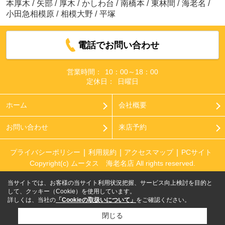
本厚木
/
矢部
/
厚木
/
かしわ台
/
南橋本
/
東林間
/
海老名
/
小田急相模原
/
相模大野
/
平塚
電話でお問い合わせ
営業時間：
10：00～18：00
定休日：
日曜日
ホーム
会社概要
お問い合わせ
来店予約
プライバシーポリシー
利用規約
アクセスマップ
PCサイト
Copyright(c) ムータス 海老名店 All rights reserved.
当サイトでは、お客様の当サイト利用状況把握、サービス向上検討を目的と
して、クッキー（Cookie）を使用しています。
詳しくは、当社の
「Cookieの取扱いについて」
をご確認ください。
閉じる