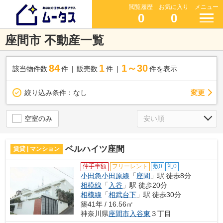
閲覧履歴
お気に入り
メニュー
0
0
座間市 不動産一覧
84
1
1～30
該当物件数
件
販売数
件
件を表示
変更
絞り込み条件：
なし
空室のみ
ベルハイツ座間
賃貸 | マンション
仲手半額
フリーレント
敷0
礼0
小田急小田原線
「
座間
」駅 徒歩8分
相模線
「
入谷
」駅 徒歩20分
相模線
「
相武台下
」駅 徒歩30分
築41年 / 16.56㎡
神奈川県
座間市
入谷東
３丁目