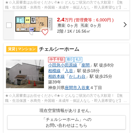
★☆入居審査はお任せください‼★☆ どんなご状況の方でも大歓迎！ 【無
職・生活保護・水商売・外国籍・未成年・保証人なし・即入居希望など】 ネ
ット非公開の物件からもお探し致します‼ ...
2.4
万
円
(管理費等：6,000円 )
0ヶ月
0ヶ月
敷金
礼金
2階 / 1K / 16.56㎡
チェルシーホーム
賃貸 | マンション
仲手半額
敷0
礼0
小田急小田原線
「
座間
」駅 徒歩8分
相模線
「
入谷
」駅 徒歩18分
相鉄本線
「
かしわ台
」駅 徒歩25分
築39年
神奈川県
座間市
入谷東
４丁目
★☆入居審査はお任せください‼★☆ どんなご状況の方でも大歓迎！ 【無
職・生活保護・水商売・外国籍・未成年・保証人なし・即入居希望など】 ネ
ット非公開の物件からもお探し致します‼ ...
現在空室情報がありません。
「チェルシーホーム」への
お問い合わせはこちら