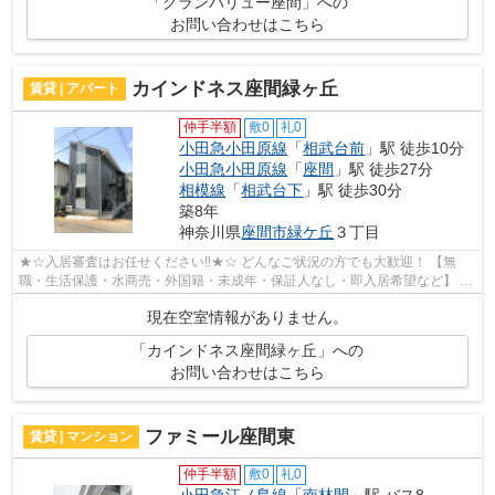
「グランバリュー座間」への
お問い合わせはこちら
カインドネス座間緑ヶ丘
賃貸 | アパート
仲手半額
敷0
礼0
小田急小田原線
「
相武台前
」駅 徒歩10分
小田急小田原線
「
座間
」駅 徒歩27分
相模線
「
相武台下
」駅 徒歩30分
築8年
神奈川県
座間市
緑ケ丘
３丁目
★☆入居審査はお任せください‼★☆ どんなご状況の方でも大歓迎！ 【無
職・生活保護・水商売・外国籍・未成年・保証人なし・即入居希望など】 ネ
ット非公開の物件からもお探し致します‼ ...
現在空室情報がありません。
「カインドネス座間緑ヶ丘」への
お問い合わせはこちら
ファミール座間東
賃貸 | マンション
仲手半額
敷0
礼0