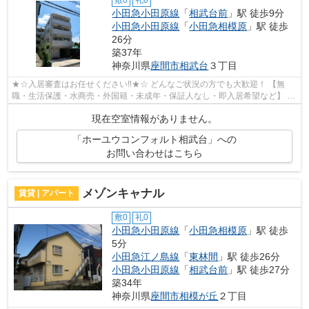
敷0
礼0
小田急小田原線
「
相武台前
」駅 徒歩9分
小田急小田原線
「
小田急相模原
」駅 徒歩
26分
築37年
神奈川県
座間市
相武台
３丁目
★☆入居審査はお任せください‼★☆ どんなご状況の方でも大歓迎！ 【無
職・生活保護・水商売・外国籍・未成年・保証人なし・即入居希望など】 ネ
ット非公開の物件からもお探し致します‼ ...
現在空室情報がありません。
「ホーユウコンフォルト相武台」への
お問い合わせはこちら
メゾンキャナル
賃貸 | アパート
敷0
礼0
小田急小田原線
「
小田急相模原
」駅 徒歩
5分
小田急江ノ島線
「
東林間
」駅 徒歩26分
小田急小田原線
「
相武台前
」駅 徒歩27分
築34年
神奈川県
座間市
相模が丘
２丁目