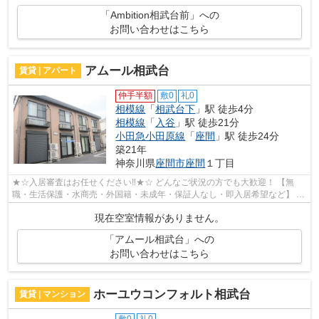
「Ambition相武台前」への
お問い合わせはこちら
アムール相武台
賃貸 | アパート
仲手半額
敷0
礼0
相模線
「
相武台下
」駅 徒歩4分
相模線
「
入谷
」駅 徒歩21分
小田急小田原線
「
座間
」駅 徒歩24分
築21年
神奈川県
座間市
座間
１丁目
★☆入居審査はお任せください‼★☆ どんなご状況の方でも大歓迎！ 【無
職・生活保護・水商売・外国籍・未成年・保証人なし・即入居希望など】 ネ
ット非公開の物件からもお探し致します‼ ...
現在空室情報がありません。
「アムール相武台」への
お問い合わせはこちら
ホーユウコンフォルト相武台
賃貸 | マンション