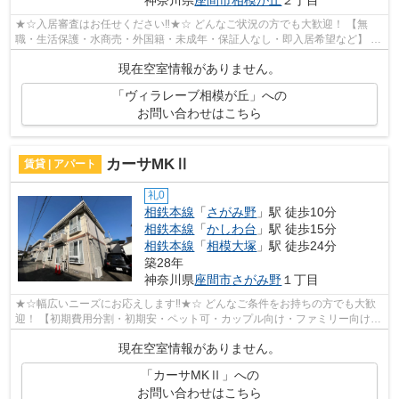
★☆入居審査はお任せください‼★☆ どんなご状況の方でも大歓迎！ 【無
職・生活保護・水商売・外国籍・未成年・保証人なし・即入居希望など】 ネ
ット非公開の物件からもお探し致します‼ ...
現在空室情報がありません。
「ヴィラレーブ相模が丘」への
お問い合わせはこちら
カーサMKⅡ
賃貸 | アパート
礼0
相鉄本線
「
さがみ野
」駅 徒歩10分
相鉄本線
「
かしわ台
」駅 徒歩15分
相鉄本線
「
相模大塚
」駅 徒歩24分
築28年
神奈川県
座間市
さがみ野
１丁目
★☆幅広いニーズにお応えします‼★☆ どんなご条件をお持ちの方でも大歓
迎！ 【初期費用分割・初期安・ペット可・カップル向け・ファミリー向け・
新築・デザイナーズなど】 ネット非公開...
現在空室情報がありません。
「カーサMKⅡ」への
お問い合わせはこちら