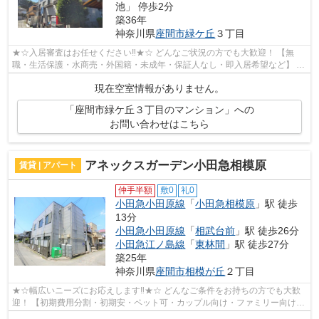
池」 停歩2分
築36年
神奈川県
座間市
緑ケ丘
３丁目
★☆入居審査はお任せください‼★☆ どんなご状況の方でも大歓迎！ 【無
職・生活保護・水商売・外国籍・未成年・保証人なし・即入居希望など】 ネ
ット非公開の物件からもお探し致します‼ ...
現在空室情報がありません。
「座間市緑ケ丘３丁目のマンション」への
お問い合わせはこちら
アネックスガーデン小田急相模原
賃貸 | アパート
仲手半額
敷0
礼0
小田急小田原線
「
小田急相模原
」駅 徒歩
13分
小田急小田原線
「
相武台前
」駅 徒歩26分
小田急江ノ島線
「
東林間
」駅 徒歩27分
築25年
神奈川県
座間市
相模が丘
２丁目
★☆幅広いニーズにお応えします‼★☆ どんなご条件をお持ちの方でも大歓
迎！ 【初期費用分割・初期安・ペット可・カップル向け・ファミリー向け・
新築・デザイナーズなど】 ネット非公開...