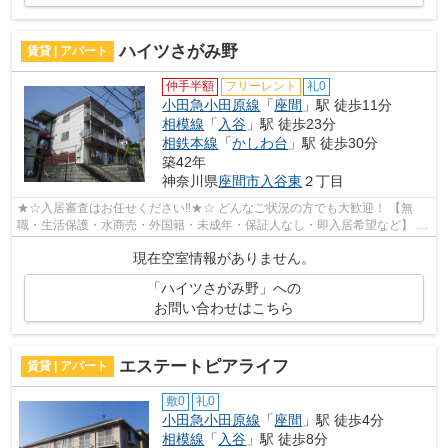
ハイツさがみ野
賃貸 | アパート
仲手半額
フリーレント
礼0
小田急小田原線
「
座間
」駅 徒歩11分
相模線
「
入谷
」駅 徒歩23分
相鉄本線
「
かしわ台
」駅 徒歩30分
築42年
神奈川県
座間市
入谷東
２丁目
★☆入居審査はお任せください‼★☆ どんなご状況の方でも大歓迎！ 【無
職・生活保護・水商売・外国籍・未成年・保証人なし・即入居希望など】 ネ
ット非公開の物件からもお探し致します‼ ...
現在空室情報がありません。
「ハイツさがみ野」への
お問い合わせはこちら
エステートピアライフ
賃貸 | アパート
敷0
礼0
小田急小田原線
「
座間
」駅 徒歩4分
相模線
「
入谷
」駅 徒歩8分