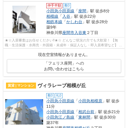
仲手半額
敷0
小田急小田原線
「
座間
」駅 徒歩8分
相模線
「
入谷
」駅 徒歩22分
相鉄本線
「
かしわ台
」駅 徒歩28分
築9年
神奈川県
座間市
入谷東
２丁目
★☆入居審査はお任せください‼★☆ どんなご状況の方でも大歓迎！ 【無
職・生活保護・水商売・外国籍・未成年・保証人なし・即入居希望など】 ネ
ット非公開の物件からもお探し致します‼ ...
現在空室情報がありません。
「フェリス座間」への
お問い合わせはこちら
ヴィラレーブ相模が丘
賃貸 | マンション
敷0
礼0
小田急小田原線
「
小田急相模原
」駅 徒歩
11分
小田急小田原線
「
相武台前
」駅 徒歩21分
小田急江ノ島線
「
東林間
」駅 徒歩30分
築37年
神奈川県
座間市
相模が丘
２丁目