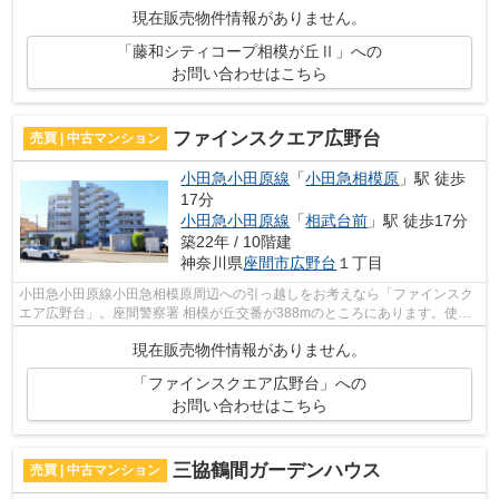
間のパーキングスペース利用価格は10000...
現在販売物件情報がありません。
「藤和シティコープ相模が丘Ⅱ」への
お問い合わせはこちら
ファインスクエア広野台
売買 | 中古マンション
小田急小田原線
「
小田急相模原
」駅 徒歩
17分
小田急小田原線
「
相武台前
」駅 徒歩17分
築22年 / 10階建
神奈川県
座間市
広野台
１丁目
小田急小田原線小田急相模原周辺への引っ越しをお考えなら「ファインスク
エア広野台」。座間警察署 相模が丘交番が388mのところにあります。使い
やすい全居室収納スペースがあるためと...
現在販売物件情報がありません。
「ファインスクエア広野台」への
お問い合わせはこちら
三協鶴間ガーデンハウス
売買 | 中古マンション