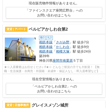
現在販売物件情報がありません。
「ファインスクエア座間広野台」への
お問い合わせはこちら
ベルピアかしわ台第2
賃貸 | アパート
敷0
礼0
相鉄本線
「
さがみ野
」駅 徒歩7分
相鉄本線
「
かしわ台
」駅 徒歩9分
相鉄本線
「
相模大塚
」駅 徒歩24分
築39年
神奈川県
座間市
南栗原
５丁目
★☆入居審査はお任せください‼★☆ どんなご状況の方でも大歓迎！ 【無
職・生活保護・水商売・外国籍・未成年・保証人なし・即入居希望など】 ネ
ット非公開の物件からもお探し致します‼ ...
現在空室情報がありません。
「ベルピアかしわ台第2」への
お問い合わせはこちら
グレイスメゾン城所
賃貸 | 店舗事務所