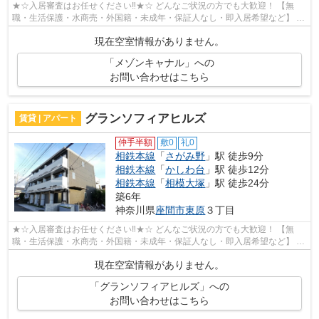
★☆入居審査はお任せください‼★☆ どんなご状況の方でも大歓迎！ 【無
職・生活保護・水商売・外国籍・未成年・保証人なし・即入居希望など】 ネ
ット非公開の物件からもお探し致します‼ ...
現在空室情報がありません。
「メゾンキャナル」への
お問い合わせはこちら
グランソフィアヒルズ
賃貸 | アパート
仲手半額
敷0
礼0
相鉄本線
「
さがみ野
」駅 徒歩9分
相鉄本線
「
かしわ台
」駅 徒歩12分
相鉄本線
「
相模大塚
」駅 徒歩24分
築6年
神奈川県
座間市
東原
３丁目
★☆入居審査はお任せください‼★☆ どんなご状況の方でも大歓迎！ 【無
職・生活保護・水商売・外国籍・未成年・保証人なし・即入居希望など】 ネ
ット非公開の物件からもお探し致します‼ ...
現在空室情報がありません。
「グランソフィアヒルズ」への
お問い合わせはこちら