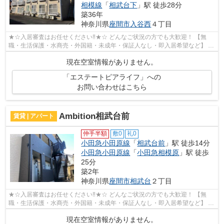
相模線
「
相武台下
」駅 徒歩28分
築36年
神奈川県
座間市
入谷西
４丁目
★☆入居審査はお任せください‼★☆ どんなご状況の方でも大歓迎！ 【無
職・生活保護・水商売・外国籍・未成年・保証人なし・即入居希望など】 ネ
ット非公開の物件からもお探し致します‼ ...
現在空室情報がありません。
「エステートピアライフ」への
お問い合わせはこちら
Ambition相武台前
賃貸 | アパート
仲手半額
敷0
礼0
小田急小田原線
「
相武台前
」駅 徒歩14分
小田急小田原線
「
小田急相模原
」駅 徒歩
25分
築2年
神奈川県
座間市
相武台
２丁目
★☆入居審査はお任せください‼★☆ どんなご状況の方でも大歓迎！ 【無
職・生活保護・水商売・外国籍・未成年・保証人なし・即入居希望など】 ネ
ット非公開の物件からもお探し致します‼ ...
現在空室情報がありません。