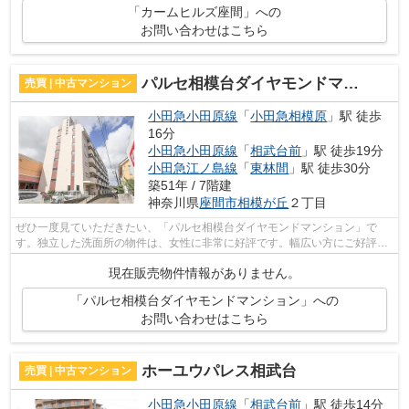
「カームヒルズ座間」への
お問い合わせはこちら
パルセ相模台ダイヤモンドマンション
売買 | 中古マンション
小田急小田原線
「
小田急相模原
」駅 徒歩
16分
小田急小田原線
「
相武台前
」駅 徒歩19分
小田急江ノ島線
「
東林間
」駅 徒歩30分
築51年 / 7階建
神奈川県
座間市
相模が丘
２丁目
ぜひ一度見ていただきたい、「パルセ相模台ダイヤモンドマンション」で
す。独立した洗面所の物件は、女性に非常に好評です。幅広い方にご好評な
1,000万円の物件での新生活。癒しと安ら...
現在販売物件情報がありません。
「パルセ相模台ダイヤモンドマンション」への
お問い合わせはこちら
ホーユウパレス相武台
売買 | 中古マンション
小田急小田原線
「
相武台前
」駅 徒歩14分