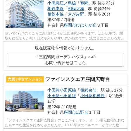
小田急江ノ島線
「
鶴間
」駅 徒歩22分
相鉄本線
「
相模大塚
」駅 徒歩24分
相鉄本線
「
さがみ野
」駅 徒歩26分
築37年 / 7階建
神奈川県
座間市
ひばりが丘
３丁目
歩いて490mのところに座間ひばりが丘郵便局があります。広いLDKで、間
取りに区切りが無く日光が入りやすいのが魅力です。洗面台にこだわる方に
もご満足いただける設計になっております...
現在販売物件情報がありません。
「三協鶴間ガーデンハウス」への
お問い合わせはこちら
ファインスクエア座間広野台
売買 | 中古マンション
小田急小田原線
「
相武台前
」駅 徒歩17分
小田急小田原線
「
小田急相模原
」駅 徒歩
17分
築22年 / 10階建
神奈川県
座間市
広野台
１丁目
「ファインスクエア座間広野台」のここがイチオシ。オール電化住宅であな
たもエコな生活を始めてみませんか。18.45平米のバルコニーが付いた物件
です。よく家で料理をするという方に嬉...