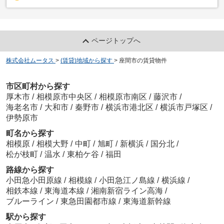
ページトップへ
株式会社ムータス
>
(賃貸)地域から探す
>
座間市の賃貸物件
市区町村から探す
厚木市
/
相模原市中央区
/
相模原市南区
/
藤沢市
/
海老名市
/
大和市
/
秦野市
/
横浜市港北区
/
横浜市戸塚区
/
伊勢原市
町名から探す
相模原
/
相模大野
/
中町
/
旭町
/
新横浜
/
国分北
/
松が枝町
/
温水
/
東柏ケ谷
/
福田
路線から探す
小田急小田原線
/
相模線
/
小田急江ノ島線
/
横浜線
/
相鉄本線
/
東海道本線
/
湘南新宿ライン高海
/
ブルーライン
/
東急田園都市線
/
東海道新幹線
駅から探す