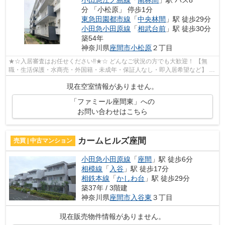
小田急江ノ島線
「
南林間
」駅 バス8
分 「小松原」 停歩1分
東急田園都市線
「
中央林間
」駅 徒歩29分
小田急小田原線
「
相武台前
」駅 徒歩30分
築54年
神奈川県
座間市
小松原
２丁目
★☆入居審査はお任せください‼★☆ どんなご状況の方でも大歓迎！ 【無
職・生活保護・水商売・外国籍・未成年・保証人なし・即入居希望など】 ネ
ット非公開の物件からもお探し致します‼ ...
現在空室情報がありません。
「ファミール座間東」への
お問い合わせはこちら
カームヒルズ座間
売買 | 中古マンション
小田急小田原線
「
座間
」駅 徒歩6分
相模線
「
入谷
」駅 徒歩17分
相鉄本線
「
かしわ台
」駅 徒歩29分
築37年 / 3階建
神奈川県
座間市
入谷東
３丁目
現在販売物件情報がありません。