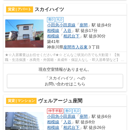
スカイハイツ
賃貸 | アパート
敷0
礼0
小田急小田原線
「
座間
」駅 徒歩4分
相模線
「
入谷
」駅 徒歩17分
相模線
「
相武台下
」駅 徒歩30分
築41年
神奈川県
座間市
入谷東
３丁目
★☆入居審査はお任せください‼★☆ どんなご状況の方でも大歓迎！ 【無
職・生活保護・水商売・外国籍・未成年・保証人なし・即入居希望など】 ネ
ット非公開の物件からもお探し致します‼ ...
現在空室情報がありません。
「スカイハイツ」への
お問い合わせはこちら
ヴェルアージュ座間
賃貸 | マンション
仲手半額
敷0
礼0
小田急小田原線
「
座間
」駅 徒歩6分
相模線
「
入谷
」駅 徒歩8分
相模線
「
相武台下
」駅 徒歩26分