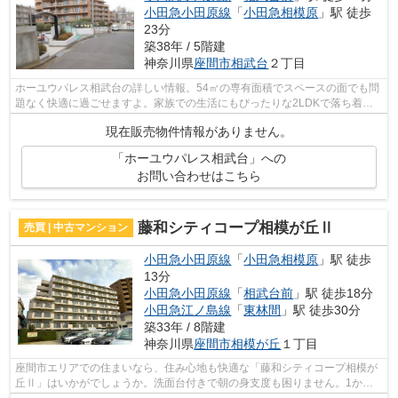
小田急小田原線
「
小田急相模原
」駅 徒歩
23分
築38年 / 5階建
神奈川県
座間市
相武台
２丁目
ホーユウパレス相武台の詳しい情報。54㎡の専有面積でスペースの面でも問
題なく快適に過ごせますよ。家族での生活にもぴったりな2LDKで落ち着い
た生活。きれいな中古マンションで住み...
現在販売物件情報がありません。
「ホーユウパレス相武台」への
お問い合わせはこちら
藤和シティコープ相模が丘Ⅱ
売買 | 中古マンション
小田急小田原線
「
小田急相模原
」駅 徒歩
13分
小田急小田原線
「
相武台前
」駅 徒歩18分
小田急江ノ島線
「
東林間
」駅 徒歩30分
築33年 / 8階建
神奈川県
座間市
相模が丘
１丁目
座間市エリアでの住まいなら、住み心地も快適な「藤和シティコープ相模が
丘Ⅱ」はいかがでしょうか。洗面台付きで朝の身支度も困りません。1か月