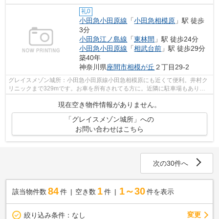
礼0
小田急小田原線
「
小田急相模原
」駅 徒歩
3分
小田急江ノ島線
「
東林間
」駅 徒歩24分
小田急小田原線
「
相武台前
」駅 徒歩29分
築40年
神奈川県
座間市
相模が丘
２丁目29-2
グレイスメゾン城所：小田急小田原線小田急相模原にも近くて便利。井村ク
リニックまで329mです。お車を所有されてる方に。近隣に駐車場もありま
す。駐車場までの距離は159mです。換気...
現在空き物件情報がありません。
「グレイスメゾン城所」への
お問い合わせはこちら
次の30件へ
84
1
1～30
該当物件数
件
空き数
件
件を表示
変更
絞り込み条件：
なし