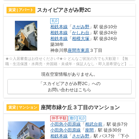
スカイピアさがみ野2C
賃貸 | アパート
礼0
相鉄本線
「
さがみ野
」駅 徒歩10分
相鉄本線
「
かしわ台
」駅 徒歩24分
相鉄本線
「
相模大塚
」駅 徒歩24分
築38年
神奈川県
座間市
東原
３丁目
★☆入居審査はお任せください‼★☆ どんなご状況の方でも大歓迎！ 【無
職・生活保護・水商売・外国籍・未成年・保証人なし・即入居希望など】 ネ
ット非公開の物件からもお探し致します‼ ...
現在空室情報がありません。
「スカイピアさがみ野2C」への
お問い合わせはこちら
座間市緑ケ丘３丁目のマンション
賃貸 | マンション
仲手半額
敷0
礼0
小田急小田原線
「
相武台前
」駅 徒歩7分
小田急小田原線
「
座間
」駅 徒歩30分
相鉄本線
「
さがみ野
」駅 バス7分 「下小