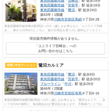
東急田園都市線
「
宮崎台
」駅 徒歩14分
東急田園都市線
「
宮前平
」駅 徒歩18分
東急田園都市線
「
鷺沼
」駅 徒歩24分
築43年 / 1階建
神奈川県
川崎市宮前区
馬絹
３丁目8-28
東急田園都市線宮崎台駅周辺への引っ越しをお考えなら「ユニライフ宮崎
台」。家から319mのところに、薬や日用品を買うのに便利なクリエイト
SD(エス・ディー) 川崎東有馬店があります。...
現在販売物件情報がありません。
「ユニライフ宮崎台」への
お問い合わせはこちら
鷺沼カルミア
売買 | 中古マンション
東急田園都市線
「
鷺沼
」駅 徒歩8分
東急田園都市線
「
宮前平
」駅 徒歩20分
ブルーライン
「
中川
」駅 徒歩26分
築46年 / 2階建
神奈川県
川崎市宮前区
有馬
８丁目6-16
東急田園都市線鷺沼駅周辺への引っ越しをお考えなら「鷺沼カルミア」。歩
いて321mの場所に、食品館あおば 鷺沼店があります。不動産のことでお困
りなら、ムータスにご連絡下さい。住ま...