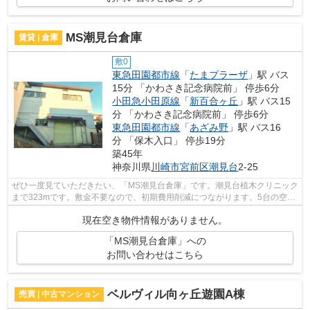
MS潮見台倉庫
賃貸 | 倉庫
敷0
東急田園都市線
「
たまプラーザ
」駅 バス
15分 「かわさき記念病院前」 停歩6分
小田急小田原線
「
新百合ヶ丘
」駅 バス15
分 「かわさき記念病院前」 停歩6分
東急田園都市線
「
あざみ野
」駅 バス16
分 「保木入口」 停歩19分
築45年
神奈川県
川崎市宮前区
潮見台
2-25
ぜひ一度見ていただきたい、「MS潮見台倉庫」です。潮見台植木クリニック
まで323mです。敷金不要なので、初期費用削減につながります。5台の空き
がただいま駐車エリアにあります。賃料...
現在空き物件情報がありません。
「MS潮見台倉庫」への
お問い合わせはこちら
ベルヴィル向ヶ丘遊園A棟
売買 | 中古マンション