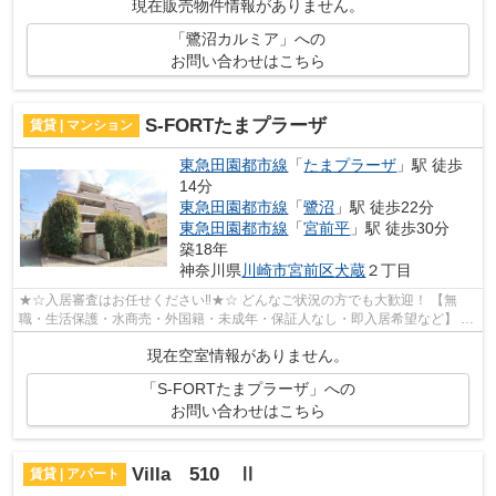
現在販売物件情報がありません。
「鷺沼カルミア」への
お問い合わせはこちら
S-FORTたまプラーザ
賃貸 | マンション
東急田園都市線
「
たまプラーザ
」駅 徒歩
14分
東急田園都市線
「
鷺沼
」駅 徒歩22分
東急田園都市線
「
宮前平
」駅 徒歩30分
築18年
神奈川県
川崎市宮前区
犬蔵
２丁目
★☆入居審査はお任せください‼★☆ どんなご状況の方でも大歓迎！ 【無
職・生活保護・水商売・外国籍・未成年・保証人なし・即入居希望など】 ネ
ット非公開の物件からもお探し致します‼ ...
現在空室情報がありません。
「S-FORTたまプラーザ」への
お問い合わせはこちら
Villa 510 Ⅱ
賃貸 | アパート