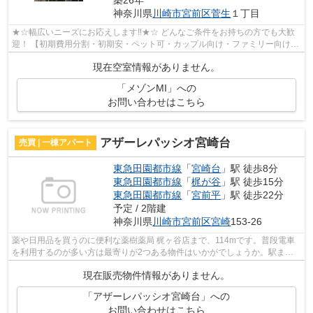
築26年
神奈川県
川崎市宮前区
菅生
１丁目
★☆幅広いニーズにお応えします‼★☆ どんなご条件をお持ちの方でも大歓
迎！ 【初期費用分割・初期安・ペット可・カップル向け・ファミリー向け・
新築・デザイナーズなど】 ネット非公開...
現在空室情報がありません。
「メゾンMI」への
お問い合わせはこちら
アザーレパッシオ宮崎台
売買 | 一棟アパート
東急田園都市線
「
宮崎台
」駅 徒歩8分
東急田園都市線
「
梶が谷
」駅 徒歩15分
東急田園都市線
「
宮前平
」駅 徒歩22分
予定 / 2階建
神奈川県
川崎市宮前区
宮崎
153-26
薬や日用品を買うのに便利な薬樹薬局 梶ヶ谷店まで、114mです。普段電車
を利用するのが多い方は最寄りが2つある物件はいかがでしょうか。駅まで
徒歩8分の場所にある物件です。投資・実...
現在販売物件情報がありません。
「アザーレパッシオ宮崎台」への
お問い合わせはこちら