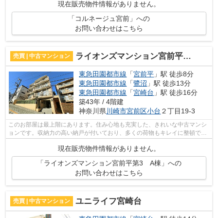
現在販売物件情報がありません。
「コルネージュ宮前」への
お問い合わせはこちら
ライオンズマンション宮前平第3 A棟
売買 | 中古マンション
東急田園都市線
「
宮前平
」駅 徒歩8分
東急田園都市線
「
鷺沼
」駅 徒歩13分
東急田園都市線
「
宮崎台
」駅 徒歩16分
築43年 / 4階建
神奈川県
川崎市宮前区
小台
２丁目19-3
このお部屋は最上階にあります。住み心地も充実した、きれいな中古マンシ
ョンです。収納力の高い納戸が付いており、多くの荷物もキレイに整頓でき
ます。3口コンロの物件は手間のかかる...
現在販売物件情報がありません。
「ライオンズマンション宮前平第3 A棟」への
お問い合わせはこちら
ユニライフ宮崎台
売買 | 中古マンション