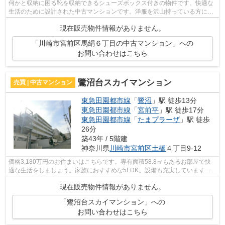
何かと収納に困る靴を収納できるシューズボックス付きの物件です。快適な
生活のために設計された中古マンションです。洋服を沢山持っている方には
クロゼット3ヶ所あると便利です。最上...
現在販売物件情報がありません。
「川崎市宮前区馬絹６丁目の中古マンション」への
お問い合わせはこちら
鷺沼台スカイマンション
売買 | 中古マンション
東急田園都市線
「
鷺沼
」駅 徒歩13分
東急田園都市線
「
宮前平
」駅 徒歩17分
東急田園都市線
「
たまプラーザ
」駅 徒歩
26分
築43年 / 5階建
神奈川県
川崎市宮前区
土橋
４丁目9-12
価格3,180万円のお住まいはこちらです。専有面積58.8㎡もあるお部屋で快
適な生活をしましょう。家族におすすめな5LDK。設備も充実しています。
システムキッチンは使いやすく汚れにくい...
現在販売物件情報がありません。
「鷺沼台スカイマンション」への
お問い合わせはこちら