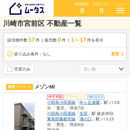
閲覧履歴
お気に入り
メニュー
0
0
川崎市宮前区 不動産一覧
17
0
1～17
該当物件数
件
販売数
件
件を表示
変更
絞り込み条件：
なし
空室のみ
メゾンMI
賃貸 | アパート
仲手半額
フリーレント
敷0
礼0
小田急小田原線
「
向ヶ丘遊園
」駅 バス8
分 「長沢」 停歩7分
小田急小田原線
「
生田
」駅 徒歩30分
東急田園都市線
「
溝の口
」駅 バス13
分 「菅生」 停歩6分