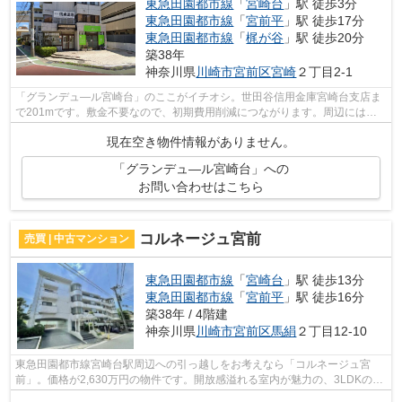
東急田園都市線
「
宮崎台
」駅 徒歩3分
東急田園都市線
「
宮前平
」駅 徒歩17分
東急田園都市線
「
梶が谷
」駅 徒歩20分
築38年
神奈川県
川崎市宮前区
宮崎
２丁目2-1
「グランデュ―ル宮崎台」のここがイチオシ。世田谷信用金庫宮崎台支店ま
で201mです。敷金不要なので、初期費用削減につながります。周辺には、
徒歩3分で利用できる駅があります。様々...
現在空き物件情報がありません。
「グランデュ―ル宮崎台」への
お問い合わせはこちら
コルネージュ宮前
売買 | 中古マンション
東急田園都市線
「
宮崎台
」駅 徒歩13分
東急田園都市線
「
宮前平
」駅 徒歩16分
築38年 / 4階建
神奈川県
川崎市宮前区
馬絹
２丁目12-10
東急田園都市線宮崎台駅周辺への引っ越しをお考えなら「コルネージュ宮
前」。価格が2,630万円の物件です。開放感溢れる室内が魅力の、3LDKの物
件はこちらです。ニーズのある南東向きの...