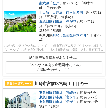
南武線
「
登戸
」駅 バス8分 「神木本
町」 停歩10分
小田急小田原線
「
向ヶ丘遊園
」駅 バス12
分 「五所塚」 停歩4分
東急田園都市線
「
梶が谷
」駅 バス12
分 「神木本町」 停歩4分
築39年 / 8階建
神奈川県
川崎市宮前区
神木本町
１丁目23-
13
こだわりで選びたい方におすすめ。川崎市宮前区エリアで住まいをお探しな
ら「ベルヴィル向ヶ丘遊園A棟」。神木本町緑地まで286mです。専有面積
85.32平米の物件は住み心地が良いと評判...
現在販売物件情報がありません。
「ベルヴィル向ヶ丘遊園A棟」への
お問い合わせはこちら
川崎市宮前区宮崎１丁目の一棟アパート
売買 | 一棟アパート
東急田園都市線
「
宮崎台
」駅 徒歩8分
東急田園都市線
「
宮前平
」駅 徒歩22分
東急田園都市線
「
梶が谷
」駅 徒歩24分
築2年 / 2階建