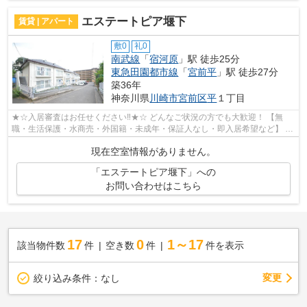
エステートピア堰下
賃貸 | アパート
敷0
礼0
南武線
「
宿河原
」駅 徒歩25分
東急田園都市線
「
宮前平
」駅 徒歩27分
築36年
神奈川県
川崎市宮前区
平
１丁目
★☆入居審査はお任せください‼★☆ どんなご状況の方でも大歓迎！ 【無
職・生活保護・水商売・外国籍・未成年・保証人なし・即入居希望など】 ネ
ット非公開の物件からもお探し致します‼ ...
現在空室情報がありません。
「エステートピア堰下」への
お問い合わせはこちら
17
0
1～17
該当物件数
件
空き数
件
件を表示
変更
絞り込み条件：
なし