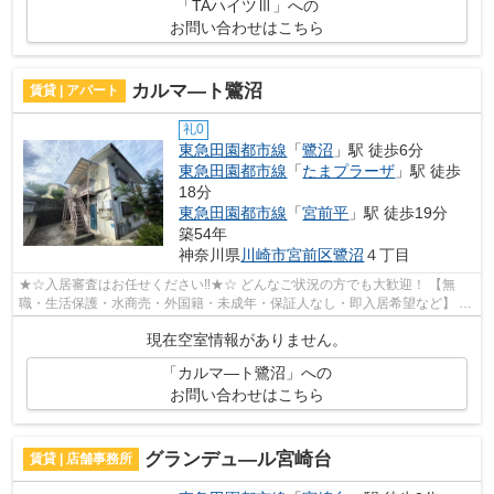
「TAハイツⅢ」への
お問い合わせはこちら
カルマ―ト鷺沼
賃貸 | アパート
礼0
東急田園都市線
「
鷺沼
」駅 徒歩6分
東急田園都市線
「
たまプラーザ
」駅 徒歩
18分
東急田園都市線
「
宮前平
」駅 徒歩19分
築54年
神奈川県
川崎市宮前区
鷺沼
４丁目
★☆入居審査はお任せください‼★☆ どんなご状況の方でも大歓迎！ 【無
職・生活保護・水商売・外国籍・未成年・保証人なし・即入居希望など】 ネ
ット非公開の物件からもお探し致します‼ ...
現在空室情報がありません。
「カルマ―ト鷺沼」への
お問い合わせはこちら
グランデュ―ル宮崎台
賃貸 | 店舗事務所