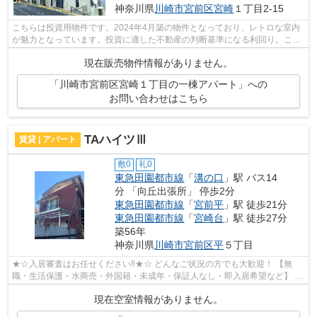
神奈川県
川崎市宮前区
宮崎
１丁目2-15
こちらは投資用物件です。2024年4月築の物件となっており、レトロな室内
が魅力となっています。投資に適した不動産の判断基準になる利回り。こち
らの物件の表面利回りは6.44%です。安...
現在販売物件情報がありません。
「川崎市宮前区宮崎１丁目の一棟アパート」への
お問い合わせはこちら
TAハイツⅢ
賃貸 | アパート
敷0
礼0
東急田園都市線
「
溝の口
」駅 バス14
分 「向丘出張所」 停歩2分
東急田園都市線
「
宮前平
」駅 徒歩21分
東急田園都市線
「
宮崎台
」駅 徒歩27分
築56年
神奈川県
川崎市宮前区
平
５丁目
★☆入居審査はお任せください‼★☆ どんなご状況の方でも大歓迎！ 【無
職・生活保護・水商売・外国籍・未成年・保証人なし・即入居希望など】 ネ
ット非公開の物件からもお探し致します‼ ...
現在空室情報がありません。