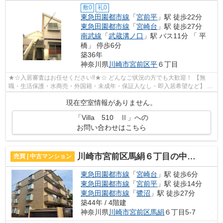
敷0
礼0
東急田園都市線
「
宮前平
」駅 徒歩22分
東急田園都市線
「
宮崎台
」駅 徒歩27分
南武線
「
武蔵溝ノ口
」駅 バス11分 「 平
橋」 停歩6分
築36年
神奈川県
川崎市宮前区
平
６丁目
★☆入居審査はお任せください‼★☆ どんなご状況の方でも大歓迎！ 【無
職・生活保護・水商売・外国籍・未成年・保証人なし・即入居希望など】 ネ
ット非公開の物件からもお探し致します‼ ...
現在空室情報がありません。
「Villa 510 Ⅱ」への
お問い合わせはこちら
川崎市宮前区馬絹６丁目の中古マンション
売買 | 中古マンション
東急田園都市線
「
宮崎台
」駅 徒歩6分
東急田園都市線
「
宮前平
」駅 徒歩14分
東急田園都市線
「
鷺沼
」駅 徒歩27分
築44年 / 4階建
神奈川県
川崎市宮前区
馬絹
６丁目5-7