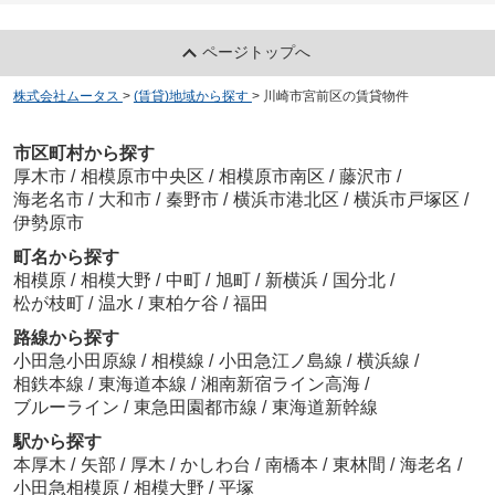
ページトップへ
株式会社ムータス
>
(賃貸)地域から探す
>
川崎市宮前区の賃貸物件
市区町村から探す
厚木市
/
相模原市中央区
/
相模原市南区
/
藤沢市
/
海老名市
/
大和市
/
秦野市
/
横浜市港北区
/
横浜市戸塚区
/
伊勢原市
町名から探す
相模原
/
相模大野
/
中町
/
旭町
/
新横浜
/
国分北
/
松が枝町
/
温水
/
東柏ケ谷
/
福田
路線から探す
小田急小田原線
/
相模線
/
小田急江ノ島線
/
横浜線
/
相鉄本線
/
東海道本線
/
湘南新宿ライン高海
/
ブルーライン
/
東急田園都市線
/
東海道新幹線
駅から探す
本厚木
/
矢部
/
厚木
/
かしわ台
/
南橋本
/
東林間
/
海老名
/
小田急相模原
/
相模大野
/
平塚