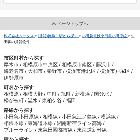
ページトップへ
株式会社ムータス
>
(賃貸)路線・駅から探す
>
小田急電鉄小田急小田原線
>
生
田駅の賃貸物件
市区町村から探す
厚木市
/
相模原市中央区
/
相模原市南区
/
藤沢市
/
海老名市
/
大和市
/
秦野市
/
横浜市港北区
/
横浜市戸塚区
/
伊勢原市
町名から探す
相模原
/
相模大野
/
中町
/
旭町
/
新横浜
/
国分北
/
松が枝町
/
温水
/
東柏ケ谷
/
福田
路線から探す
小田急小田原線
/
相模線
/
小田急江ノ島線
/
横浜線
/
相鉄本線
/
東海道本線
/
湘南新宿ライン高海
/
ブルーライン
/
東急田園都市線
/
東海道新幹線
駅から探す