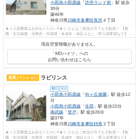
小田急小田原線
「
読売ランド前
」駅 徒歩
30分
築46年
神奈川県
川崎市多摩区
長沢
４丁目
★☆入居審査はお任せください‼★☆ どんなご状況の方でも大歓迎！ 【無
職・生活保護・水商売・外国籍・未成年・保証人なし・即入居希望など】 ネ
ット非公開の物件からもお探し致します‼ ...
現在空室情報がありません。
「KEIハイツ」への
お問い合わせはこちら
ラビリンス
賃貸 | マンション
敷0
礼0
小田急小田原線
「
向ヶ丘遊園
」駅 徒歩12
分
小田急小田原線
「
生田
」駅 徒歩22分
南武線
「
登戸
」駅 徒歩26分
築37年
神奈川県
川崎市多摩区
枡形
２丁目
★☆入居審査はお任せください‼★☆ どんなご状況の方でも大歓迎！ 【無
職・生活保護・水商売・外国籍・未成年・保証人なし・即入居希望など】 ネ