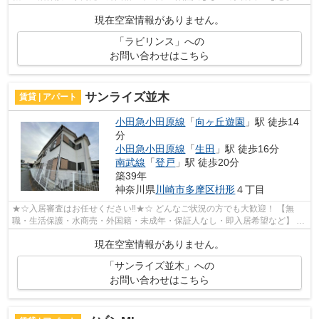
ット非公開の物件からもお探し致します‼ ...
現在空室情報がありません。
「ラビリンス」への
お問い合わせはこちら
サンライズ並木
賃貸 | アパート
小田急小田原線
「
向ヶ丘遊園
」駅 徒歩14
分
小田急小田原線
「
生田
」駅 徒歩16分
南武線
「
登戸
」駅 徒歩20分
築39年
神奈川県
川崎市多摩区
枡形
４丁目
★☆入居審査はお任せください‼★☆ どんなご状況の方でも大歓迎！ 【無
職・生活保護・水商売・外国籍・未成年・保証人なし・即入居希望など】 ネ
ット非公開の物件からもお探し致します‼ ...
現在空室情報がありません。
「サンライズ並木」への
お問い合わせはこちら