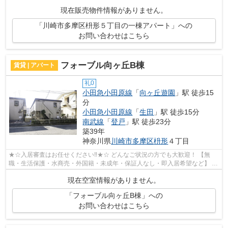
利便性が高いです。とてもゆとりのある...
現在販売物件情報がありません。
「川崎市多摩区枡形５丁目の一棟アパート」への
お問い合わせはこちら
フォーブル向ヶ丘B棟
賃貸 | アパート
礼0
小田急小田原線
「
向ヶ丘遊園
」駅 徒歩15
分
小田急小田原線
「
生田
」駅 徒歩15分
南武線
「
登戸
」駅 徒歩23分
築39年
神奈川県
川崎市多摩区
枡形
４丁目
★☆入居審査はお任せください‼★☆ どんなご状況の方でも大歓迎！ 【無
職・生活保護・水商売・外国籍・未成年・保証人なし・即入居希望など】 ネ
ット非公開の物件からもお探し致します‼ ...
現在空室情報がありません。
「フォーブル向ヶ丘B棟」への
お問い合わせはこちら