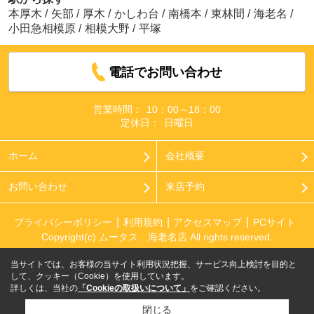
本厚木
/
矢部
/
厚木
/
かしわ台
/
南橋本
/
東林間
/
海老名
/
小田急相模原
/
相模大野
/
平塚
電話でお問い合わせ
営業時間：
10：00～18：00
定休日：
日曜日
ホーム
会社概要
お問い合わせ
来店予約
プライバシーポリシー
利用規約
アクセスマップ
PCサイト
Copyright(c) ムータス 海老名店 All rights reserved.
当サイトでは、お客様の当サイト利用状況把握、サービス向上検討を目的と
して、クッキー（Cookie）を使用しています。
詳しくは、当社の
「Cookieの取扱いについて」
をご確認ください。
閉じる