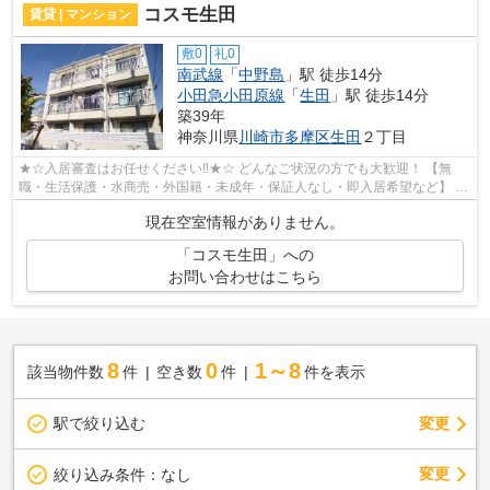
コスモ生田
賃貸 | マンション
敷0
礼0
南武線
「
中野島
」駅 徒歩14分
小田急小田原線
「
生田
」駅 徒歩14分
築39年
神奈川県
川崎市多摩区
生田
２丁目
★☆入居審査はお任せください‼★☆ どんなご状況の方でも大歓迎！ 【無
職・生活保護・水商売・外国籍・未成年・保証人なし・即入居希望など】 ネ
ット非公開の物件からもお探し致します‼ ...
現在空室情報がありません。
「コスモ生田」への
お問い合わせはこちら
8
0
1～8
該当物件数
件
空き数
件
件を表示
駅で絞り込む
変更
変更
絞り込み条件：
なし