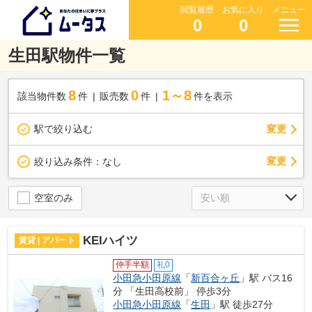
閲覧履歴
お気に入り
メニュー
0
0
生田駅物件一覧
8
0
1～8
該当物件数
件
販売数
件
件を表示
駅で絞り込む
変更
変更
絞り込み条件：
なし
空室のみ
KEIハイツ
賃貸 | アパート
仲手半額
礼0
小田急小田原線
「
新百合ヶ丘
」駅 バス16
分 「生田高校前」 停歩3分
小田急小田原線
「
生田
」駅 徒歩27分