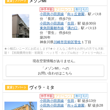
メゾンMI
賃貸 | アパート
仲手半額
フリーレント
敷0
礼0
小田急小田原線
「
向ヶ丘遊園
」駅 バス8
分 「長沢」 停歩7分
小田急小田原線
「
生田
」駅 徒歩30分
東急田園都市線
「
溝の口
」駅 バス13
分 「菅生」 停歩6分
築26年
神奈川県
川崎市宮前区
菅生
１丁目
★☆幅広いニーズにお応えします‼★☆ どんなご条件をお持ちの方でも大歓
迎！ 【初期費用分割・初期安・ペット可・カップル向け・ファミリー向け・
新築・デザイナーズなど】 ネット非公開...
現在空室情報がありません。
「メゾンMI」への
お問い合わせはこちら
ヴィラ・ミタ
賃貸 | アパート
仲手半額
フリーレント
敷0
礼0
小田急小田原線
「
生田
」駅 徒歩13分
小田急小田原線
「
向ヶ丘遊園
」駅 徒歩28
分