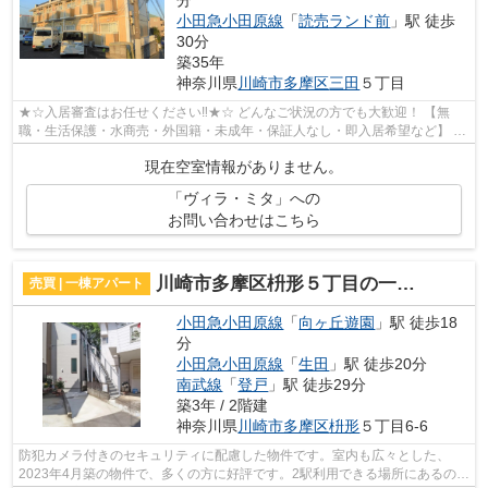
小田急小田原線
「
読売ランド前
」駅 徒歩
30分
築35年
神奈川県
川崎市多摩区
三田
５丁目
★☆入居審査はお任せください‼★☆ どんなご状況の方でも大歓迎！ 【無
職・生活保護・水商売・外国籍・未成年・保証人なし・即入居希望など】 ネ
ット非公開の物件からもお探し致します‼ ...
現在空室情報がありません。
「ヴィラ・ミタ」への
お問い合わせはこちら
川崎市多摩区枡形５丁目の一棟アパート
売買 | 一棟アパート
小田急小田原線
「
向ヶ丘遊園
」駅 徒歩18
分
小田急小田原線
「
生田
」駅 徒歩20分
南武線
「
登戸
」駅 徒歩29分
築3年 / 2階建
神奈川県
川崎市多摩区
枡形
５丁目6-6
防犯カメラ付きのセキュリティに配慮した物件です。室内も広々とした、
2023年4月築の物件で、多くの方に好評です。2駅利用できる場所にあるので