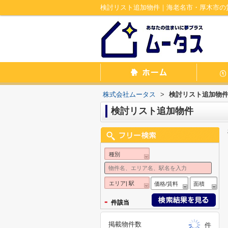
検討リスト追加物件｜海老名市・厚木市の
株式会社ムータス
>
検討リスト追加物
検討リスト追加物件
種別
エリア| 駅
価格/賃料
面積
-
件該当
掲載物件数
件