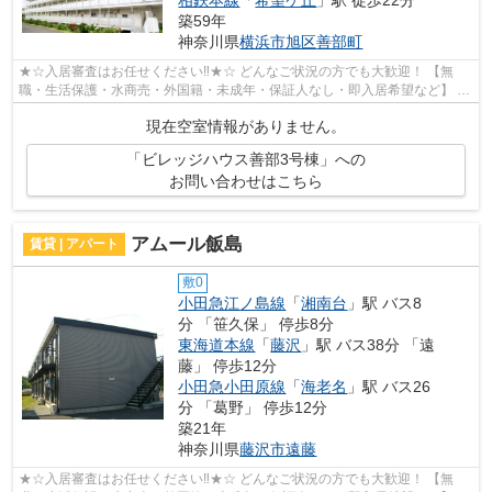
築59年
神奈川県
横浜市旭区
善部町
★☆入居審査はお任せください‼★☆ どんなご状況の方でも大歓迎！ 【無
職・生活保護・水商売・外国籍・未成年・保証人なし・即入居希望など】 ネ
ット非公開の物件からもお探し致します‼ ...
現在空室情報がありません。
「ビレッジハウス善部3号棟」への
お問い合わせはこちら
アムール飯島
賃貸 | アパート
敷0
小田急江ノ島線
「
湘南台
」駅 バス8
分 「笹久保」 停歩8分
東海道本線
「
藤沢
」駅 バス38分 「遠
藤」 停歩12分
小田急小田原線
「
海老名
」駅 バス26
分 「葛野」 停歩12分
築21年
神奈川県
藤沢市
遠藤
★☆入居審査はお任せください‼★☆ どんなご状況の方でも大歓迎！ 【無