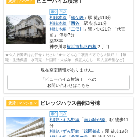
ビューハイム横溝Ⅰ
賃貸 | アパート
敷0
礼0
相鉄本線
「
鶴ケ峰
」駅 徒歩13分
相鉄本線
「
西谷
」駅 徒歩21分
相鉄本線
「
二俣川
」駅 バス21分 「代官
前」 停歩7分
築38年
神奈川県
横浜市旭区
白根
２丁目
★☆入居審査はお任せください‼★☆ どんなご状況の方でも大歓迎！ 【無
職・生活保護・水商売・外国籍・未成年・保証人なし・即入居希望など】 ネ
ット非公開の物件からもお探し致します‼ ...
現在空室情報がありません。
「ビューハイム横溝Ⅰ」への
お問い合わせはこちら
ビレッジハウス善部3号棟
賃貸 | マンション
敷0
礼0
相鉄いずみ野線
「
南万騎が原
」駅 徒歩11
分
相鉄いずみ野線
「
緑園都市
」駅 徒歩19分
相鉄本線
「
希望ケ丘
」駅 徒歩22分