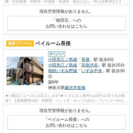
職・生活保護・水商売・外国籍・未成年・保証人なし・即入居希望など】 ネ
ット非公開の物件からもお探し致します‼ ...
現在空室情報がありません。
「植田荘」への
お問い合わせはこちら
ベイルーム長後
賃貸 | アパート
敷0
礼0
小田急江ノ島線
「
長後
」駅 徒歩6分
小田急江ノ島線
「
高座渋谷
」駅 徒歩25分
相鉄いずみ野線
「
いずみ中央
」駅 徒歩30
分
築8年
神奈川県
藤沢市
長後
★☆幅広いニーズにお応えします‼★☆ どんなご条件をお持ちの方でも大歓
迎！ 【初期費用分割・初期安・ペット可・カップル向け・ファミリー向け・
新築・デザイナーズなど】 ネット非公開...
現在空室情報がありません。
「ベイルーム長後」への
お問い合わせはこちら