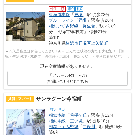
仲手半額
敷0
礼0
東海道本線
「
戸塚
」駅 徒歩22分
ブルーライン
「
踊場
」駅 徒歩28分
相鉄いずみ野線
「
弥生台
」駅 バス9
分 「領家中学校前」 停歩21分
築18年
神奈川県
横浜市戸塚区
上矢部町
★☆入居審査はお任せください‼★☆ どんなご状況の方でも大歓迎！ 【無
職・生活保護・水商売・外国籍・未成年・保証人なし・即入居希望など】 ネ
ット非公開の物件からもお探し致します‼ ...
現在空室情報がありません。
「アムールR1」への
お問い合わせはこちら
サンラグーン今宿町
賃貸 | アパート
敷0
礼0
相鉄本線
「
希望ケ丘
」駅 徒歩12分
相鉄本線
「
三ツ境
」駅 徒歩18分
相鉄いずみ野線
「
二俣川
」駅 徒歩25分
築5年