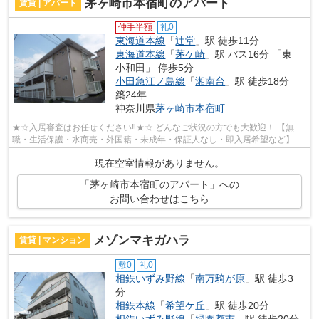
茅ヶ崎市本宿町のアパート
賃貸 | アパート
仲手半額
礼0
東海道本線
「
辻堂
」駅 徒歩11分
東海道本線
「
茅ケ崎
」駅 バス16分 「東
小和田」 停歩5分
小田急江ノ島線
「
湘南台
」駅 徒歩18分
築24年
神奈川県
茅ヶ崎市
本宿町
★☆入居審査はお任せください‼★☆ どんなご状況の方でも大歓迎！ 【無
職・生活保護・水商売・外国籍・未成年・保証人なし・即入居希望など】 ネ
ット非公開の物件からもお探し致します‼ ...
現在空室情報がありません。
「茅ヶ崎市本宿町のアパート」への
お問い合わせはこちら
メゾンマキガハラ
賃貸 | マンション
敷0
礼0
相鉄いずみ野線
「
南万騎が原
」駅 徒歩3
分
相鉄本線
「
希望ケ丘
」駅 徒歩20分