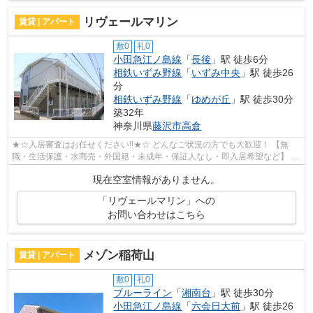
リヴェールマリン
賃貸 | アパート
敷0
礼0
小田急江ノ島線
「
長後
」駅 徒歩6分
相鉄いずみ野線
「
いずみ中央
」駅 徒歩26
分
相鉄いずみ野線
「
ゆめが丘
」駅 徒歩30分
築32年
神奈川県
藤沢市
高倉
★☆入居審査はお任せください‼★☆ どんなご状況の方でも大歓迎！ 【無
職・生活保護・水商売・外国籍・未成年・保証人なし・即入居希望など】 ネ
ット非公開の物件からもお探し致します‼ ...
現在空室情報がありません。
「リヴェールマリン」への
お問い合わせはこちら
メゾン稲荷山
賃貸 | アパート
敷0
礼0
ブルーライン
「
湘南台
」駅 徒歩30分
小田急江ノ島線
「
六会日大前
」駅 徒歩26