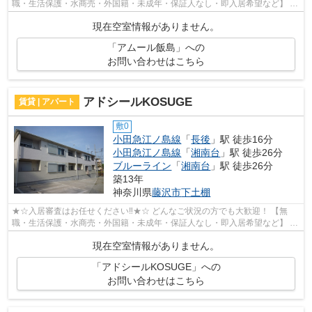
職・生活保護・水商売・外国籍・未成年・保証人なし・即入居希望など】 ネ
ット非公開の物件からもお探し致します‼ ...
現在空室情報がありません。
「アムール飯島」への
お問い合わせはこちら
アドシールKOSUGE
賃貸 | アパート
敷0
小田急江ノ島線
「
長後
」駅 徒歩16分
小田急江ノ島線
「
湘南台
」駅 徒歩26分
ブルーライン
「
湘南台
」駅 徒歩26分
築13年
神奈川県
藤沢市
下土棚
★☆入居審査はお任せください‼★☆ どんなご状況の方でも大歓迎！ 【無
職・生活保護・水商売・外国籍・未成年・保証人なし・即入居希望など】 ネ
ット非公開の物件からもお探し致します‼ ...
現在空室情報がありません。
「アドシールKOSUGE」への
お問い合わせはこちら