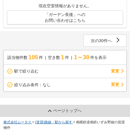
ット非公開の物件からもお探し致します‼ ...
現在空室情報がありません。
「ガーデン長後」への
お問い合わせはこちら
次の30件へ
105
1
1～30
該当物件数
件
空き数
件
件を表示
駅で絞り込む
変更
変更
絞り込み条件：
なし
ページトップへ
株式会社ムータス
>
(賃貸)路線・駅から探す
>
相模鉄道相鉄いずみ野線の賃貸
物件