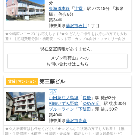
分
東海道本線
「
辻堂
」駅 バス19分 「和泉
橋」 停歩6分
築34年
神奈川県
藤沢市
石川
１丁目
★☆幅広いニーズにお応えします‼★☆ どんなご条件をお持ちの方でも大歓
迎！ 【初期費用分割・初期安・ペット可・カップル向け・ファミリー向け・
デザイナーズなど】 ネット非公開の物件...
現在空室情報がありません。
「メゾン稲荷山」への
お問い合わせはこちら
第三藤ビル
賃貸 | マンション
礼0
小田急江ノ島線
「
長後
」駅 徒歩3分
相鉄いずみ野線
「
ゆめが丘
」駅 徒歩30分
ブルーライン
「
下飯田
」駅 徒歩30分
築40年
神奈川県
藤沢市
高倉
★☆入居審査はお任せください‼★☆ どんなご状況の方でも大歓迎！ 【無
職・生活保護・水商売・外国籍・未成年・保証人なし・即入居希望など】 ネ