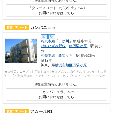
現在空室情報がありません。
「グレースコートいずみ中央」への
お問い合わせはこちら
カンパニュラ
賃貸 | アパート
敷0
礼0
相鉄本線
「
二俣川
」駅 徒歩12分
相鉄いずみ野線
「
南万騎が原
」駅 徒歩11
分
相鉄本線
「
希望ケ丘
」駅 徒歩25分
築12年
神奈川県
横浜市旭区
万騎が原
★☆幅広いニーズにお応えします‼★☆ どんなご条件をお持ちの方でも大歓
迎！ 【初期費用分割・初期安・ペット可・カップル向け・ファミリー向け・
新築・デザイナーズなど】 ネット非公開...
現在空室情報がありません。
「カンパニュラ」への
お問い合わせはこちら
アムールR1
賃貸 | アパート