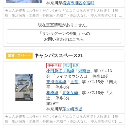
神奈川県
横浜市旭区
今宿町
★☆入居審査はお任せください‼★☆ どんなご状況の方でも大歓迎！ 【無
職・生活保護・水商売・外国籍・未成年・保証人なし・即入居希望など】 ネ
ット非公開の物件からもお探し致します‼ ...
現在空室情報がありません。
「サンラグーン今宿町」への
お問い合わせはこちら
キャンパススペース21
賃貸 | アパート
仲手半額
敷0
礼0
小田急江ノ島線
「
湘南台
」駅 バス16
分 「ライフタウン入口」 停歩10分
東海道本線
「
辻堂
」駅 バス15分 「南大
平」 停歩8分
相模線
「
北茅ケ崎
」駅 バス16分 「大
辻」 停歩6分
築39年
神奈川県
茅ヶ崎市
堤
★☆入居審査はお任せください‼★☆ どんなご状況の方でも大歓迎！ 【無
職・生活保護・水商売・外国籍・未成年・保証人なし・即入居希望など】 ネ
ット非公開の物件からもお探し致します‼ ...