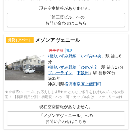
ット非公開の物件からもお探し致します‼ ...
現在空室情報がありません。
「第三藤ビル」への
お問い合わせはこちら
メゾンアヴェニール
賃貸 | アパート
仲手半額
礼0
相鉄いずみ野線
「
いずみ中央
」駅 徒歩8
分
相鉄いずみ野線
「
ゆめが丘
」駅 徒歩17分
ブルーライン
「
下飯田
」駅 徒歩20分
築33年
神奈川県
横浜市泉区
上飯田町
★☆幅広いニーズにお応えします‼★☆ どんなご条件をお持ちの方でも大歓
迎！ 【初期費用分割・初期安・ペット可・カップル向け・ファミリー向け・
新築・デザイナーズなど】 ネット非公開...
現在空室情報がありません。
「メゾンアヴェニール」への
お問い合わせはこちら