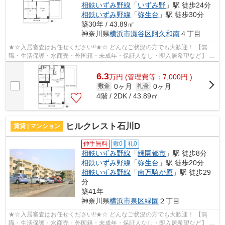
相鉄いずみ野線
「
いずみ野
」駅 徒歩24分
相鉄いずみ野線
「
弥生台
」駅 徒歩30分
築30年 / 43.89㎡
神奈川県
横浜市瀬谷区
阿久和南
４丁目
★☆入居審査はお任せください‼★☆ どんなご状況の方でも大歓迎！ 【無
職・生活保護・水商売・外国籍・未成年・保証人なし・即入居希望など】 ネ
ット非公開の物件からもお探し致します‼ ...
6.3
万
円
(管理費等：7,000円 )
0ヶ月
0ヶ月
敷金
礼金
4階 / 2DK / 43.89㎡
ヒルクレスト石川D
賃貸 | マンション
仲手無料
敷0
礼0
相鉄いずみ野線
「
緑園都市
」駅 徒歩8分
相鉄いずみ野線
「
弥生台
」駅 徒歩20分
相鉄いずみ野線
「
南万騎が原
」駅 徒歩29
分
築41年
神奈川県
横浜市泉区
緑園
２丁目
★☆入居審査はお任せください‼★☆ どんなご状況の方でも大歓迎！ 【無
職・生活保護・水商売・外国籍・未成年・保証人なし・即入居希望など】 ネ