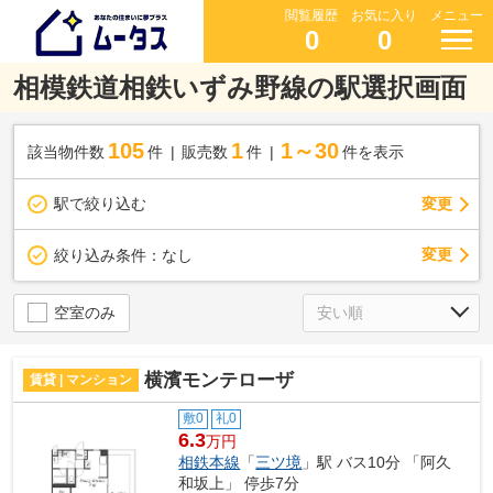
閲覧履歴
お気に入り
メニュー
0
0
相模鉄道相鉄いずみ野線の駅選択画面
105
1
1～30
該当物件数
件
販売数
件
件を表示
駅で絞り込む
変更
変更
絞り込み条件：
なし
空室のみ
横濱モンテローザ
賃貸 | マンション
敷0
礼0
6.3
万円
相鉄本線
「
三ツ境
」駅 バス10分 「阿久
和坂上」 停歩7分