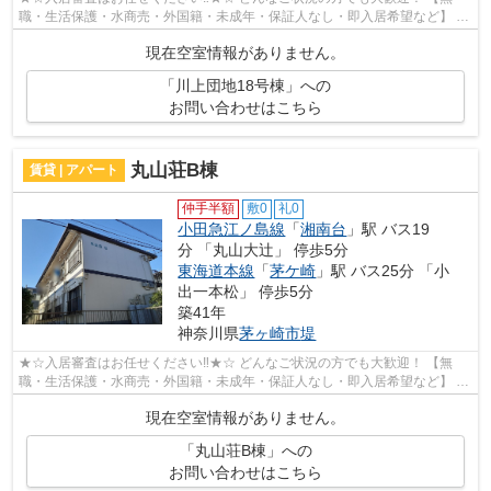
職・生活保護・水商売・外国籍・未成年・保証人なし・即入居希望など】 ネ
ット非公開の物件からもお探し致します‼ ...
現在空室情報がありません。
「川上団地18号棟」への
お問い合わせはこちら
丸山荘B棟
賃貸 | アパート
仲手半額
敷0
礼0
小田急江ノ島線
「
湘南台
」駅 バス19
分 「丸山大辻」 停歩5分
東海道本線
「
茅ケ崎
」駅 バス25分 「小
出一本松」 停歩5分
築41年
神奈川県
茅ヶ崎市
堤
★☆入居審査はお任せください‼★☆ どんなご状況の方でも大歓迎！ 【無
職・生活保護・水商売・外国籍・未成年・保証人なし・即入居希望など】 ネ
ット非公開の物件からもお探し致します‼ ...
現在空室情報がありません。
「丸山荘B棟」への
お問い合わせはこちら