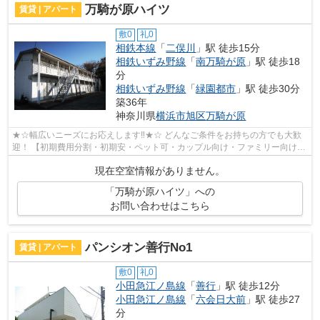
万騎が原ハイツ
賃貸 | アパート
敷0
礼0
相鉄本線
「
二俣川
」駅 徒歩15分
相鉄いずみ野線
「
南万騎が原
」駅 徒歩18
分
相鉄いずみ野線
「
緑園都市
」駅 徒歩30分
築36年
神奈川県
横浜市旭区
万騎が原
★☆幅広いニーズにお応えします‼★☆ どんなご条件をお持ちの方でも大歓
迎！ 【初期費用分割・初期安・ペット可・カップル向け・ファミリー向け・
新築・デザイナーズなど】 ネット非公開...
現在空室情報がありません。
「万騎が原ハイツ」への
お問い合わせはこちら
パンシオン善行No1
賃貸 | アパート
敷0
礼0
小田急江ノ島線
「
善行
」駅 徒歩12分
小田急江ノ島線
「
六会日大前
」駅 徒歩27
分