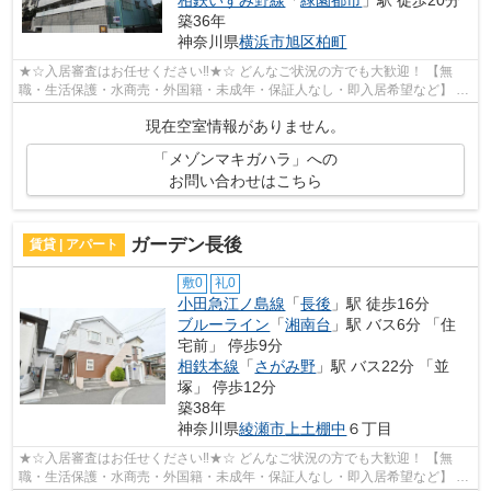
相鉄いずみ野線
「
緑園都市
」駅 徒歩20分
築36年
神奈川県
横浜市旭区
柏町
★☆入居審査はお任せください‼★☆ どんなご状況の方でも大歓迎！ 【無
職・生活保護・水商売・外国籍・未成年・保証人なし・即入居希望など】 ネ
ット非公開の物件からもお探し致します‼ ...
現在空室情報がありません。
「メゾンマキガハラ」への
お問い合わせはこちら
ガーデン長後
賃貸 | アパート
敷0
礼0
小田急江ノ島線
「
長後
」駅 徒歩16分
ブルーライン
「
湘南台
」駅 バス6分 「住
宅前」 停歩9分
相鉄本線
「
さがみ野
」駅 バス22分 「並
塚」 停歩12分
築38年
神奈川県
綾瀬市
上土棚中
６丁目
★☆入居審査はお任せください‼★☆ どんなご状況の方でも大歓迎！ 【無
職・生活保護・水商売・外国籍・未成年・保証人なし・即入居希望など】 ネ