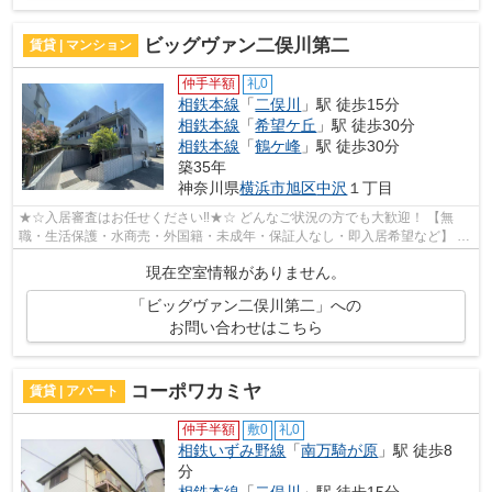
ビッグヴァン二俣川第二
賃貸 | マンション
仲手半額
礼0
相鉄本線
「
二俣川
」駅 徒歩15分
相鉄本線
「
希望ケ丘
」駅 徒歩30分
相鉄本線
「
鶴ケ峰
」駅 徒歩30分
築35年
神奈川県
横浜市旭区
中沢
１丁目
★☆入居審査はお任せください‼★☆ どんなご状況の方でも大歓迎！ 【無
職・生活保護・水商売・外国籍・未成年・保証人なし・即入居希望など】 ネ
ット非公開の物件からもお探し致します‼ ...
現在空室情報がありません。
「ビッグヴァン二俣川第二」への
お問い合わせはこちら
コーポワカミヤ
賃貸 | アパート
仲手半額
敷0
礼0
相鉄いずみ野線
「
南万騎が原
」駅 徒歩8
分
相鉄本線
「
二俣川
」駅 徒歩15分