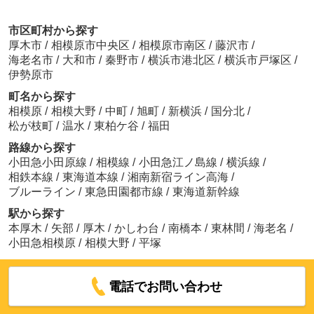
市区町村から探す
厚木市
/
相模原市中央区
/
相模原市南区
/
藤沢市
/
海老名市
/
大和市
/
秦野市
/
横浜市港北区
/
横浜市戸塚区
/
伊勢原市
町名から探す
相模原
/
相模大野
/
中町
/
旭町
/
新横浜
/
国分北
/
松が枝町
/
温水
/
東柏ケ谷
/
福田
路線から探す
小田急小田原線
/
相模線
/
小田急江ノ島線
/
横浜線
/
相鉄本線
/
東海道本線
/
湘南新宿ライン高海
/
ブルーライン
/
東急田園都市線
/
東海道新幹線
駅から探す
本厚木
/
矢部
/
厚木
/
かしわ台
/
南橋本
/
東林間
/
海老名
/
小田急相模原
/
相模大野
/
平塚
電話でお問い合わせ