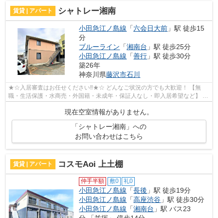
シャトレー湘南
賃貸 | アパート
小田急江ノ島線
「
六会日大前
」駅 徒歩15
分
ブルーライン
「
湘南台
」駅 徒歩25分
小田急江ノ島線
「
善行
」駅 徒歩30分
築26年
神奈川県
藤沢市
石川
★☆入居審査はお任せください‼★☆ どんなご状況の方でも大歓迎！ 【無
職・生活保護・水商売・外国籍・未成年・保証人なし・即入居希望など】 ネ
ット非公開の物件からもお探し致します‼ ...
現在空室情報がありません。
「シャトレー湘南」への
お問い合わせはこちら
コスモAoi 上土棚
賃貸 | アパート
仲手半額
敷0
礼0
小田急江ノ島線
「
長後
」駅 徒歩19分
小田急江ノ島線
「
高座渋谷
」駅 徒歩30分
小田急江ノ島線
「
湘南台
」駅 バス23