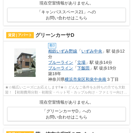
現在空室情報がありません。
「キャンパススペース21」への
お問い合わせはこちら
グリーンカーサD
賃貸 | アパート
敷0
相鉄いずみ野線
「
いずみ中央
」駅 徒歩12
分
ブルーライン
「
立場
」駅 徒歩14分
ブルーライン
「
下飯田
」駅 徒歩19分
築18年
神奈川県
横浜市泉区
和泉中央南
３丁目
★☆幅広いニーズにお応えします‼★☆ どんなご条件をお持ちの方でも大歓
迎！ 【初期費用分割・初期安・ペット可・カップル向け・ファミリー向け・
新築・デザイナーズなど】 ネット非公開...
現在空室情報がありません。
「グリーンカーサD」への
お問い合わせはこちら