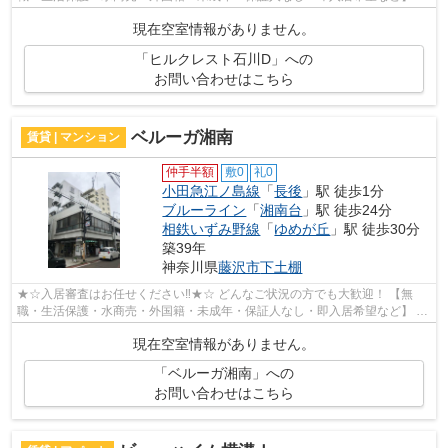
ット非公開の物件からもお探し致します‼ ...
現在空室情報がありません。
「ヒルクレスト石川D」への
お問い合わせはこちら
ベルーガ湘南
賃貸 | マンション
仲手半額
敷0
礼0
小田急江ノ島線
「
長後
」駅 徒歩1分
ブルーライン
「
湘南台
」駅 徒歩24分
相鉄いずみ野線
「
ゆめが丘
」駅 徒歩30分
築39年
神奈川県
藤沢市
下土棚
★☆入居審査はお任せください‼★☆ どんなご状況の方でも大歓迎！ 【無
職・生活保護・水商売・外国籍・未成年・保証人なし・即入居希望など】 ネ
ット非公開の物件からもお探し致します‼ ...
現在空室情報がありません。
「ベルーガ湘南」への
お問い合わせはこちら