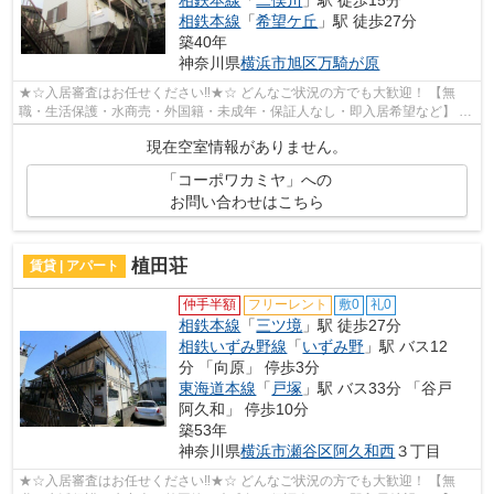
相鉄本線
「
希望ケ丘
」駅 徒歩27分
築40年
神奈川県
横浜市旭区
万騎が原
★☆入居審査はお任せください‼★☆ どんなご状況の方でも大歓迎！ 【無
職・生活保護・水商売・外国籍・未成年・保証人なし・即入居希望など】 ネ
ット非公開の物件からもお探し致します‼ ...
現在空室情報がありません。
「コーポワカミヤ」への
お問い合わせはこちら
植田荘
賃貸 | アパート
仲手半額
フリーレント
敷0
礼0
相鉄本線
「
三ツ境
」駅 徒歩27分
相鉄いずみ野線
「
いずみ野
」駅 バス12
分 「向原」 停歩3分
東海道本線
「
戸塚
」駅 バス33分 「谷戸
阿久和」 停歩10分
築53年
神奈川県
横浜市瀬谷区
阿久和西
３丁目
★☆入居審査はお任せください‼★☆ どんなご状況の方でも大歓迎！ 【無