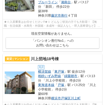
ブルーライン
「
湘南台
」駅 バス17
分 「新田」 停歩22分
築38年
神奈川県
藤沢市
善行
４丁目
★☆入居審査はお任せください‼★☆ どんなご状況の方でも大歓迎！ 【無
職・生活保護・水商売・外国籍・未成年・保証人なし・即入居希望など】 ネ
ット非公開の物件からもお探し致します‼ ...
現在空室情報がありません。
「パンシオン善行No1」への
お問い合わせはこちら
川上団地18号棟
賃貸 | マンション
礼0
横須賀線
「
東戸塚
」駅 徒歩12分
相鉄いずみ野線
「
緑園都市
」駅 バス13
分 「川上小学校前」 停歩2分
東海道本線
「
戸塚
」駅 バス25分 「川上
小学校前」 停歩2分
築60年
神奈川県
横浜市戸塚区
川上町
★☆入居審査はお任せください‼★☆ どんなご状況の方でも大歓迎！ 【無