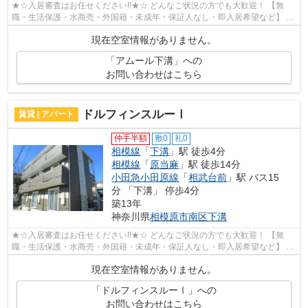
★☆入居審査はお任せください‼★☆ どんなご状況の方でも大歓迎！ 【無
職・生活保護・水商売・外国籍・未成年・保証人なし・即入居希望など】 ネ
ット非公開の物件からもお探し致します‼ ...
現在空室情報がありません。
「アムール下溝」への
お問い合わせはこちら
ドルフィンスルーⅠ
賃貸 | アパート
仲手半額
敷0
礼0
相模線
「
下溝
」駅 徒歩4分
相模線
「
原当麻
」駅 徒歩14分
小田急小田原線
「
相武台前
」駅 バス15
分 「下溝」 停歩4分
築13年
神奈川県
相模原市南区
下溝
★☆入居審査はお任せください‼★☆ どんなご状況の方でも大歓迎！ 【無
職・生活保護・水商売・外国籍・未成年・保証人なし・即入居希望など】 ネ
ット非公開の物件からもお探し致します‼ ...
現在空室情報がありません。
「ドルフィンスルーⅠ」への
お問い合わせはこちら