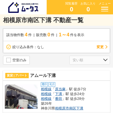
閲覧履歴
お気に入り
メニュー
0
0
相模原市南区下溝 不動産一覧
4
0
1～4
該当物件数
件
販売数
件
件を表示
変更
絞り込み条件：
なし
空室のみ
アムール下溝
賃貸 | アパート
敷0
礼0
相模線
「
原当麻
」駅 徒歩7分
相模線
「
下溝
」駅 徒歩24分
相模線
「
番田
」駅 徒歩28分
築26年
神奈川県
相模原市南区
下溝