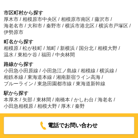
市区町村から探す
厚木市
/
相模原市中央区
/
相模原市南区
/
藤沢市
/
海老名市
/
大和市
/
秦野市
/
横浜市港北区
/
横浜市戸塚区
/
伊勢原市
町名から探す
相模原
/
松が枝町
/
旭町
/
新横浜
/
国分北
/
相模大野
/
温水
/
東柏ケ谷
/
福田
/
中央林間
路線から探す
小田急小田原線
/
小田急江ノ島線
/
相模線
/
横浜線
/
相鉄本線
/
東海道本線
/
湘南新宿ライン高海
/
ブルーライン
/
東急田園都市線
/
東海道新幹線
駅から探す
本厚木
/
矢部
/
東林間
/
南橋本
/
かしわ台
/
海老名
/
小田急相模原
/
相模大野
/
厚木
/
秦野
電話でお問い合わせ