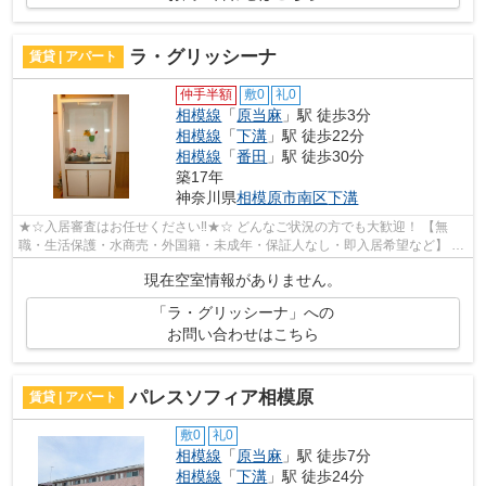
ラ・グリッシーナ
賃貸 | アパート
仲手半額
敷0
礼0
相模線
「
原当麻
」駅 徒歩3分
相模線
「
下溝
」駅 徒歩22分
相模線
「
番田
」駅 徒歩30分
築17年
神奈川県
相模原市南区
下溝
★☆入居審査はお任せください‼★☆ どんなご状況の方でも大歓迎！ 【無
職・生活保護・水商売・外国籍・未成年・保証人なし・即入居希望など】 ネ
ット非公開の物件からもお探し致します‼ ...
現在空室情報がありません。
「ラ・グリッシーナ」への
お問い合わせはこちら
パレスソフィア相模原
賃貸 | アパート
敷0
礼0
相模線
「
原当麻
」駅 徒歩7分
相模線
「
下溝
」駅 徒歩24分