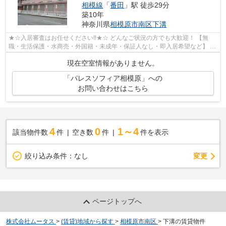
相模線
「
番田
」駅 徒歩29分
築10年
神奈川県
相模原市南区
下溝
★☆入居審査はお任せください‼★☆ どんなご状況の方でも大歓迎！ 【無
職・生活保護・水商売・外国籍・未成年・保証人なし・即入居希望など】 ネ
ット非公開の物件からもお探し致します‼ ...
現在空室情報がありません。
「パレスソフィア相模原」への
お問い合わせはこちら
4
0
1～4
該当物件数
件
空き数
件
件を表示
変更
絞り込み条件：
なし
ページトップへ
株式会社ムータス
>
(賃貸)地域から探す
>
相模原市南区
>
下溝の賃貸物件