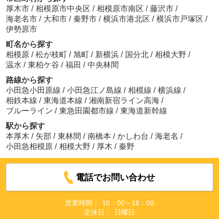
厚木市
/
相模原市中央区
/
相模原市南区
/
藤沢市
/
海老名市
/
大和市
/
秦野市
/
横浜市港北区
/
横浜市戸塚区
/
伊勢原市
町名から探す
相模原
/
松が枝町
/
旭町
/
新横浜
/
国分北
/
相模大野
/
温水
/
東柏ケ谷
/
福田
/
中央林間
路線から探す
小田急小田原線
/
小田急江ノ島線
/
相模線
/
横浜線
/
相鉄本線
/
東海道本線
/
湘南新宿ライン高海
/
ブルーライン
/
東急田園都市線
/
東海道新幹線
駅から探す
本厚木
/
矢部
/
東林間
/
南橋本
/
かしわ台
/
海老名
/
小田急相模原
/
相模大野
/
厚木
/
秦野
電話でお問い合わせ
営業時間：
10：00～18：00
定休日：
日曜日