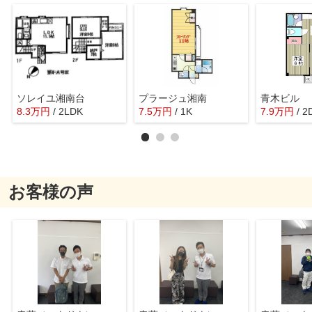
ソレイユ湘南台
プラージュ湘南
青木ビル
8.3
万
円
/ 2LDK
7.5
万
円
/ 1K
7.9
万
円
/ 2
お客様の声