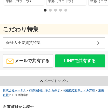
幸藤（コウドウ）
幸藤（コウドウ）
幸藤（コウ
こだわり特集
保証人不要賃貸特集
メールで共有する
LINEで共有する
ページトップへ
株式会社ムータス
>
(賃貸)路線・駅から探す
>
相模鉄道相鉄いずみ野線
>
湘南
台駅
>
TRYM湘南台
市区町村から探す