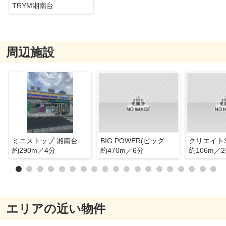
TRYM湘南台
周辺施設
ミニストップ 湘南台3丁目店
BIG POWER(ビッグパワー) 新鮮湘南台市場
約290m／4分
約470m／6分
約106m／
エリアの近い物件