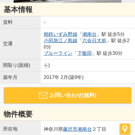
基本情報
賃料
-
相鉄いずみ野線
「
湘南台
」駅 徒歩5分
小田急江ノ島線
「
六会日大前
」駅 徒歩2
交通
0分
ブルーライン
「
下飯田
」駅 徒歩30分
間取り(面積)
-(-)
築年月
2017年 2月(築9年)
お問い合わせ(無料)
物件概要
所在地
神奈川県
藤沢市
湘南台
２丁目