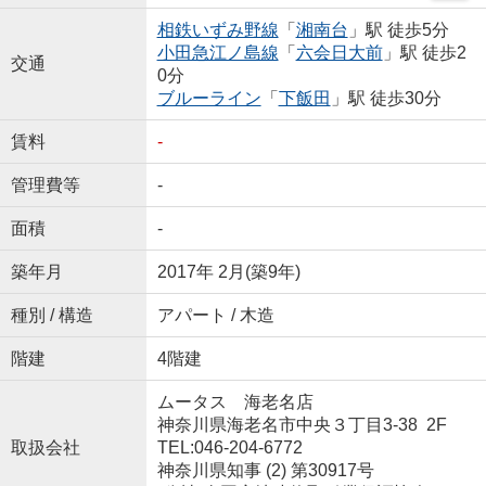
相鉄いずみ野線
「
湘南台
」駅 徒歩5分
小田急江ノ島線
「
六会日大前
」駅 徒歩2
交通
0分
ブルーライン
「
下飯田
」駅 徒歩30分
賃料
-
管理費等
-
面積
-
築年月
2017年 2月(築9年)
種別 / 構造
アパート / 木造
階建
4階建
ムータス 海老名店
神奈川県海老名市中央３丁目3-38 2F
取扱会社
TEL:046-204-6772
神奈川県知事 (2) 第30917号