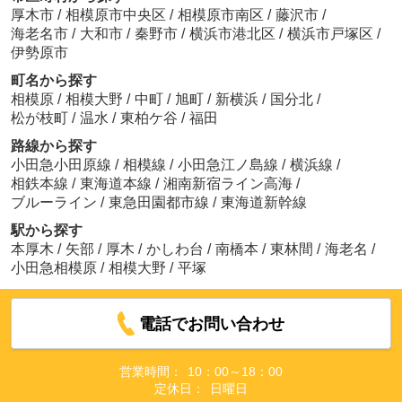
厚木市
/
相模原市中央区
/
相模原市南区
/
藤沢市
/
海老名市
/
大和市
/
秦野市
/
横浜市港北区
/
横浜市戸塚区
/
伊勢原市
町名から探す
相模原
/
相模大野
/
中町
/
旭町
/
新横浜
/
国分北
/
松が枝町
/
温水
/
東柏ケ谷
/
福田
路線から探す
小田急小田原線
/
相模線
/
小田急江ノ島線
/
横浜線
/
相鉄本線
/
東海道本線
/
湘南新宿ライン高海
/
ブルーライン
/
東急田園都市線
/
東海道新幹線
駅から探す
本厚木
/
矢部
/
厚木
/
かしわ台
/
南橋本
/
東林間
/
海老名
/
小田急相模原
/
相模大野
/
平塚
電話でお問い合わせ
営業時間：
10：00～18：00
定休日：
日曜日