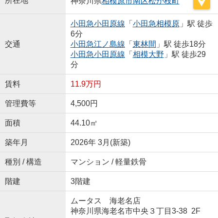
所在地
神奈川県
相模原市南区
松が枝町
小田急小田原線
「
小田急相模原
」駅 徒歩
6分
交通
小田急江ノ島線
「
東林間
」駅 徒歩18分
小田急小田原線
「
相模大野
」駅 徒歩29
分
賃料
11.9万円
管理費等
4,500円
面積
44.10㎡
築年月
2026年 3月(新築)
種別 / 構造
マンション / 軽量鉄骨
階建
3階建
ムータス 海老名店
神奈川県海老名市中央３丁目3-38 2F