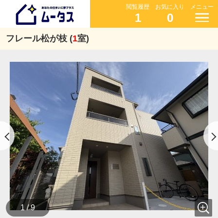
閲覧履歴
お気に入り
メニュー
1
0
フレール松が枝 (
1
室)
1 / 9