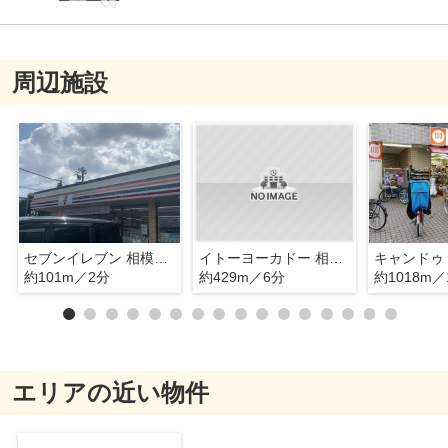
周辺施設
セブンイレブン 相模原松が枝町店
イトーヨーカドー 相模原店
約101m／2分
約429m／6分
約1018m／
エリアの近い物件