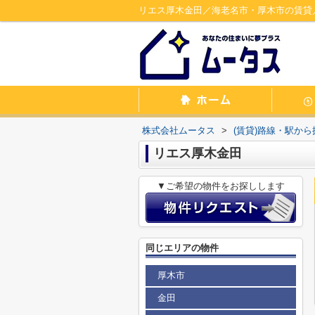
リエス厚木金田／海老名市・厚木市の賃貸
株式会社ムータス
>
(賃貸)路線・駅から
リエス厚木金田
▼ご希望の物件をお探しします
同じエリアの物件
厚木市
金田