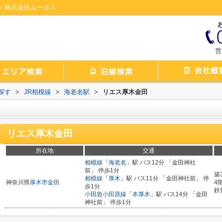
／株式会社ムータス
営
探す
>
JR相模線
>
海老名駅
>
リエス厚木金田
リエス厚木金田
所在地
交通
相模線
「
海老名
」駅 バス12分 「金田神社
前」 停歩1分
築
相模線
「
厚木
」駅 バス11分 「金田神社前」 停
神奈川県
厚木市
金田
4
歩1分
鉄
小田急小田原線
「
本厚木
」駅 バス14分 「金田
神社前」 停歩1分