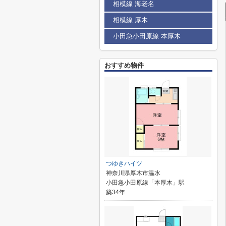
相模線 海老名
相模線 厚木
小田急小田原線 本厚木
おすすめ物件
つゆきハイツ
神奈川県厚木市温水
小田急小田原線「本厚木」駅
築34年