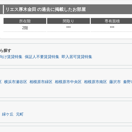
リエス厚木金田
の過去に掲載したお部屋
所在階
間取り
専有面積
2階
***
***
ら探す
向け賃貸特集
保証人不要賃貸特集
即入居可賃貸特集
区
横浜市瀬谷区
相模原市緑区
相模原市中央区
相模原市南区
藤沢市
秦野
緑ケ丘
元町