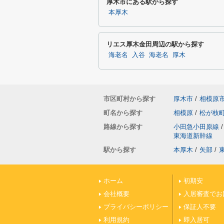
厚木市にある駅から探す
本厚木
リエス厚木金田周辺の駅から探す
海老名
入谷
海老名
厚木
市区町村から探す
厚木市
/
相模原
町名から探す
相模原
/
松が枝
路線から探す
小田急小田原線
/
東海道新幹線
駅から探す
本厚木
/
矢部
/
ホーム
初期安
会社概要
入居審査でお
プライバシーポリシー
保証人不要
利用規約
即入居可