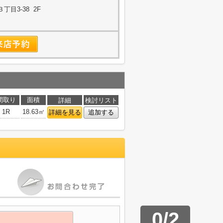
目3-38 2F
間取り
面積
詳細
検討リスト
1R
18.63㎡
詳細を見る
追加する
0
/
2