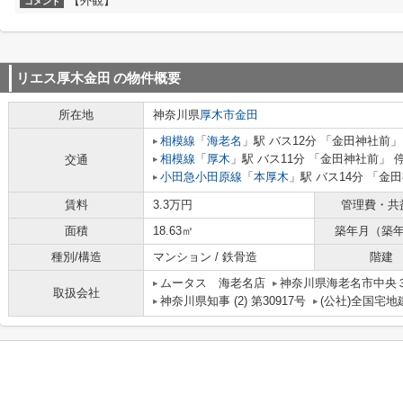
【外観】
コメント
リエス厚木金田
の物件概要
所在地
神奈川県
厚木市
金田
相模線
「
海老名
」駅 バス12分 「金田神社前」
相模線
「
厚木
」駅 バス11分 「金田神社前」 
交通
小田急小田原線
「
本厚木
」駅 バス14分 「金
賃料
3.3万円
管理費・共
面積
18.63㎡
築年月（築
種別/構造
マンション / 鉄骨造
階建
ムータス 海老名店
神奈川県海老名市中央３丁
取扱会社
神奈川県知事 (2) 第30917号
(公社)全国宅