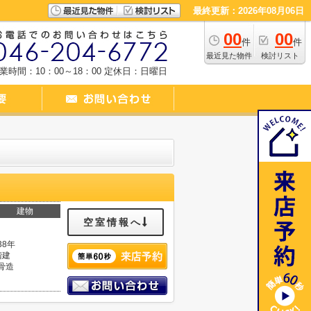
最終更新：2026年08月06日
00
00
件
件
最近見た物件
検討リスト
業時間：10：00～18：00
定休日：日曜日
建物
空室情報へ
38年
階建
骨造