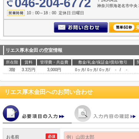
046-204-6772
〒243-0432
神奈川県海老名市中央３丁
10：00～18：00 定休日:日曜日
リエス厚木金田
の空室情報
所在階
賃料
管理費・共益費
敷金/礼金/保証金/償却/敷引
3階
3.3万円
3,000円
/
/
/
/
0ヶ月
0ヶ月
0ヶ月
-
-
リエス厚木金田
へのお問い合わせ
お名前
必須