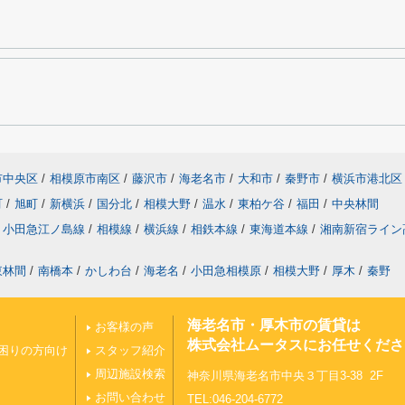
市中央区
/
相模原市南区
/
藤沢市
/
海老名市
/
大和市
/
秦野市
/
横浜市港北区
町
/
旭町
/
新横浜
/
国分北
/
相模大野
/
温水
/
東柏ケ谷
/
福田
/
中央林間
小田急江ノ島線
/
相模線
/
横浜線
/
相鉄本線
/
東海道本線
/
湘南新宿ライン
東林間
/
南橋本
/
かしわ台
/
海老名
/
小田急相模原
/
相模大野
/
厚木
/
秦野
海老名市・厚木市の賃貸は
お客様の声
株式会社ムータスにお任せくださ
困りの方向け
スタッフ紹介
周辺施設検索
神奈川県海老名市中央３丁目3-38 2F
お問い合わせ
TEL:046-204-6772