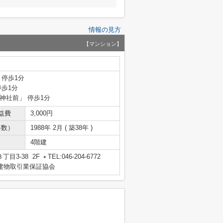
情報の見方
【マンション】
 停歩1分
停歩1分
田神社前」 停歩1分
益費
3,000円
年数）
1988年 2月 ( 築38年 )
4階建
目3-38 2F
TEL:046-204-6772
地建物取引業保証協会