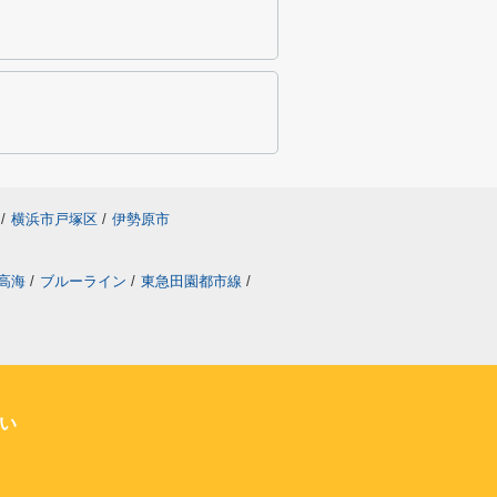
/
横浜市戸塚区
/
伊勢原市
高海
/
ブルーライン
/
東急田園都市線
/
い