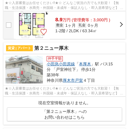
★☆入居審査はお任せください‼★☆ どんなご状況の方でも大歓迎！ 【無
職・生活保護・水商売・外国籍・未成年・保証人なし・即入居希望など】 ネ
ット非公開の物件からもお探し致します‼ ...
8.9
万
円
(管理費等：3,000円 )
1ヶ月
0ヶ月
敷金
礼金
1-2階 / 2LDK / 63.34㎡
第２ニュー厚木
賃貸 | アパート
仲手半額
小田急小田原線
「
本厚木
」駅 バス15
分 「戸室神社下」 停歩1分
築38年
神奈川県
厚木市
戸室
４丁目
★☆入居審査はお任せください‼★☆ どんなご状況の方でも大歓迎！ 【無
職・生活保護・水商売・外国籍・未成年・保証人なし・即入居希望など】 ネ
ット非公開の物件からもお探し致します‼ ...
現在空室情報がありません。
「第２ニュー厚木」への
お問い合わせはこちら