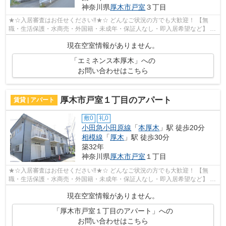
神奈川県
厚木市
戸室
３丁目
★☆入居審査はお任せください‼★☆ どんなご状況の方でも大歓迎！ 【無
職・生活保護・水商売・外国籍・未成年・保証人なし・即入居希望など】 ネ
ット非公開の物件からもお探し致します‼ ...
現在空室情報がありません。
「エミネンス本厚木」への
お問い合わせはこちら
厚木市戸室１丁目のアパート
賃貸 | アパート
敷0
礼0
小田急小田原線
「
本厚木
」駅 徒歩20分
相模線
「
厚木
」駅 徒歩30分
築32年
神奈川県
厚木市
戸室
１丁目
★☆入居審査はお任せください‼★☆ どんなご状況の方でも大歓迎！ 【無
職・生活保護・水商売・外国籍・未成年・保証人なし・即入居希望など】 ネ
ット非公開の物件からもお探し致します‼ ...
現在空室情報がありません。
「厚木市戸室１丁目のアパート」への
お問い合わせはこちら