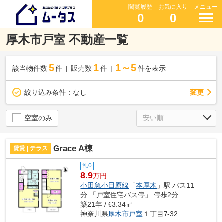
閲覧履歴
お気に入り
メニュー
0
0
厚木市戸室 不動産一覧
5
1
1～5
該当物件数
件
販売数
件
件を表示
変更
絞り込み条件：
なし
空室のみ
Grace A棟
賃貸 | テラス
礼0
8.9
万円
小田急小田原線
「
本厚木
」駅 バス11
分 「戸室住宅バス停」 停歩2分
築21年 / 63.34㎡
神奈川県
厚木市
戸室
１丁目7-32