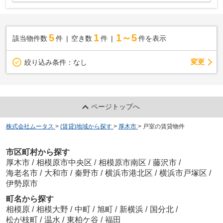
5
1
1～5
該当物件数
件
空き数
件
件を表示
変更
絞り込み条件：
なし
ページトップへ
株式会社ムータス
>
(賃貸)地域から探す
>
厚木市
>
戸室の賃貸物件
市区町村から探す
厚木市
/
相模原市中央区
/
相模原市南区
/
藤沢市
/
海老名市
/
大和市
/
秦野市
/
横浜市港北区
/
横浜市戸塚区
/
伊勢原市
町名から探す
相模原
/
相模大野
/
中町
/
旭町
/
新横浜
/
国分北
/
松が枝町
/
温水
/
東柏ケ谷
/
福田