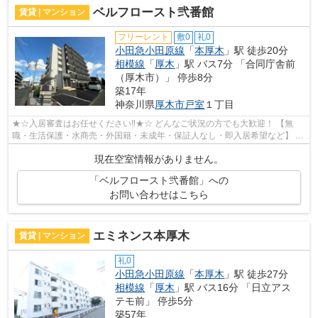
ベルフロースト弐番館
賃貸 | マンション
フリーレント
敷0
礼0
小田急小田原線
「
本厚木
」駅 徒歩20分
相模線
「
厚木
」駅 バス7分 「合同庁舎前
（厚木市）」 停歩8分
築17年
神奈川県
厚木市
戸室
１丁目
★☆入居審査はお任せください‼★☆ どんなご状況の方でも大歓迎！ 【無
職・生活保護・水商売・外国籍・未成年・保証人なし・即入居希望など】 ネ
ット非公開の物件からもお探し致します‼ ...
現在空室情報がありません。
「ベルフロースト弐番館」への
お問い合わせはこちら
エミネンス本厚木
賃貸 | マンション
礼0
小田急小田原線
「
本厚木
」駅 徒歩27分
相模線
「
厚木
」駅 バス16分 「日立アス
テモ前」 停歩5分
築57年