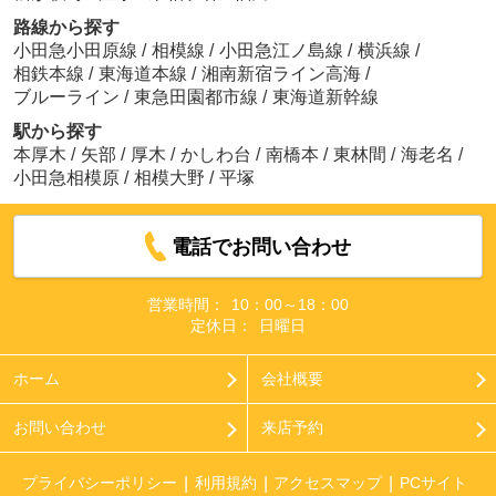
路線から探す
小田急小田原線
/
相模線
/
小田急江ノ島線
/
横浜線
/
相鉄本線
/
東海道本線
/
湘南新宿ライン高海
/
ブルーライン
/
東急田園都市線
/
東海道新幹線
駅から探す
本厚木
/
矢部
/
厚木
/
かしわ台
/
南橋本
/
東林間
/
海老名
/
小田急相模原
/
相模大野
/
平塚
電話でお問い合わせ
営業時間：
10：00～18：00
定休日：
日曜日
ホーム
会社概要
お問い合わせ
来店予約
プライバシーポリシー
利用規約
アクセスマップ
PCサイト