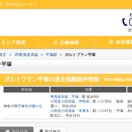
貸／株式会社ムータス
営
探す
>
JR東海道本線
>
平塚駅
>
ポルトブラン平塚
ン平塚
ポルトブラン平塚
の過去掲載物件情報
現況の確認はお気
所在地
交通
東海道本線
「
平塚
」駅 徒歩9分
小田急小田原線
「
伊勢原
」駅 バス35分 「銀座
築
神奈川県
平塚市
夕陽ケ丘
通り」 停歩18分
2
小田急小田原線
「
本厚木
」駅 バス47分 「平塚
木
駅北口」 停歩16分
物件情報
周辺施設