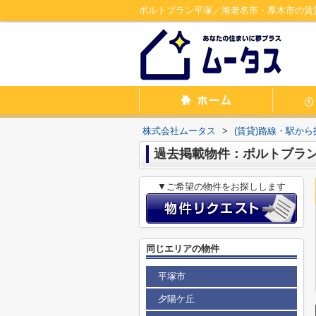
ポルトブラン平塚／海老名市・厚木市の賃
株式会社ムータス
>
(賃貸)路線・駅から
過去掲載物件：ポルトブラ
▼ご希望の物件をお探しします
同じエリアの物件
平塚市
夕陽ケ丘