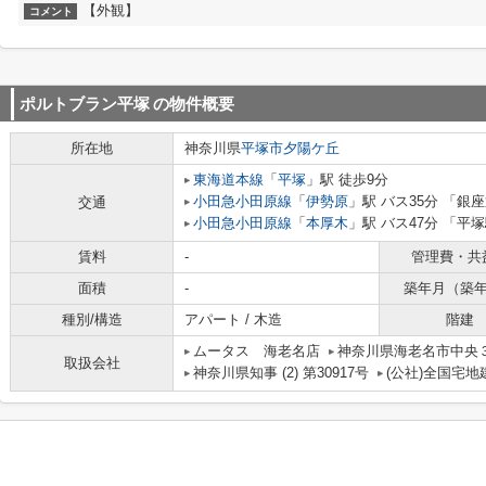
【外観】
コメント
ポルトブラン平塚
の物件概要
所在地
神奈川県
平塚市
夕陽ケ丘
東海道本線
「
平塚
」駅 徒歩9分
小田急小田原線
「
伊勢原
」駅 バス35分 「銀座
交通
小田急小田原線
「
本厚木
」駅 バス47分 「平
賃料
-
管理費・共
面積
-
築年月（築
種別/構造
アパート / 木造
階建
ムータス 海老名店
神奈川県海老名市中央３丁
取扱会社
神奈川県知事 (2) 第30917号
(公社)全国宅