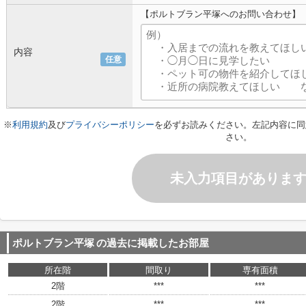
【ポルトブラン平塚へのお問い合わせ】
内容
任意
※
利用規約
及び
プライバシーポリシー
を必ずお読みください。左記内容に同
さい。
未入力項目がありま
ポルトブラン平塚
の過去に掲載したお部屋
所在階
間取り
専有面積
2階
***
***
2階
***
***