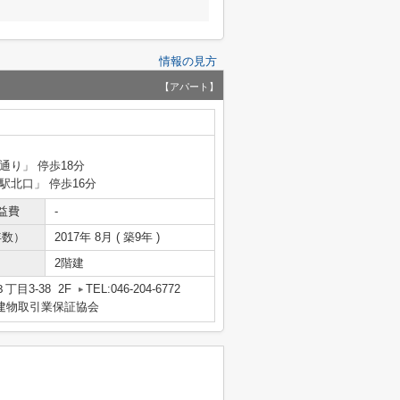
情報の見方
【アパート】
通り」 停歩18分
塚駅北口」 停歩16分
益費
-
年数）
2017年 8月 ( 築9年 )
2階建
目3-38 2F
TEL:046-204-6772
地建物取引業保証協会