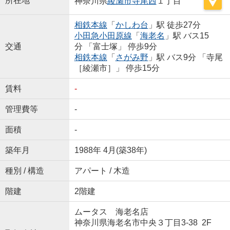
所在地
神奈川県
綾瀬市
寺尾西
１丁目
相鉄本線
「
かしわ台
」駅 徒歩27分
小田急小田原線
「
海老名
」駅 バス15
交通
分 「富士塚」 停歩9分
相鉄本線
「
さがみ野
」駅 バス9分 「寺尾
［綾瀬市］」 停歩15分
賃料
-
管理費等
-
面積
-
築年月
1988年 4月(築38年)
種別 / 構造
アパート / 木造
階建
2階建
ムータス 海老名店
神奈川県海老名市中央３丁目3-38 2F