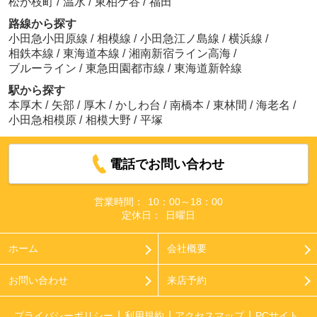
松が枝町
/
温水
/
東柏ケ谷
/
福田
路線から探す
小田急小田原線
/
相模線
/
小田急江ノ島線
/
横浜線
/
相鉄本線
/
東海道本線
/
湘南新宿ライン高海
/
ブルーライン
/
東急田園都市線
/
東海道新幹線
駅から探す
本厚木
/
矢部
/
厚木
/
かしわ台
/
南橋本
/
東林間
/
海老名
/
小田急相模原
/
相模大野
/
平塚
電話でお問い合わせ
営業時間：
10：00～18：00
定休日：
日曜日
ホーム
会社概要
お問い合わせ
来店予約
プライバシーポリシー
利用規約
アクセスマップ
PCサイト