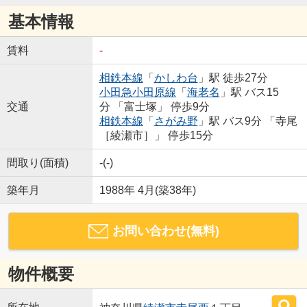
基本情報
賃料
-
相鉄本線
「
かしわ台
」駅 徒歩27分
小田急小田原線
「
海老名
」駅 バス15
交通
分 「富士塚」 停歩9分
相鉄本線
「
さがみ野
」駅 バス9分 「寺尾
［綾瀬市］」 停歩15分
間取り(面積)
-(-)
築年月
1988年 4月(築38年)
お問い合わせ(無料)
物件概要