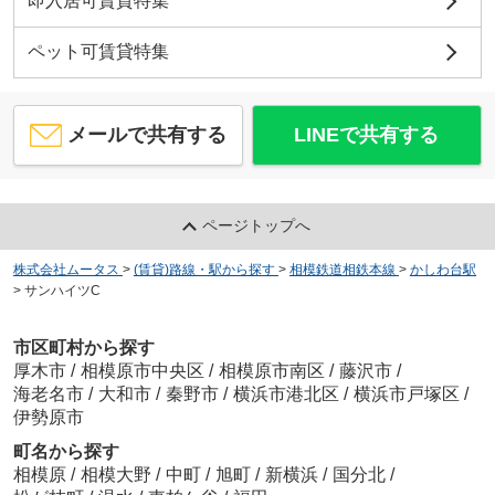
即入居可賃貸特集
ペット可賃貸特集
メールで共有する
LINEで共有する
ページトップへ
株式会社ムータス
>
(賃貸)路線・駅から探す
>
相模鉄道相鉄本線
>
かしわ台駅
>
サンハイツC
市区町村から探す
厚木市
/
相模原市中央区
/
相模原市南区
/
藤沢市
/
海老名市
/
大和市
/
秦野市
/
横浜市港北区
/
横浜市戸塚区
/
伊勢原市
町名から探す
相模原
/
相模大野
/
中町
/
旭町
/
新横浜
/
国分北
/