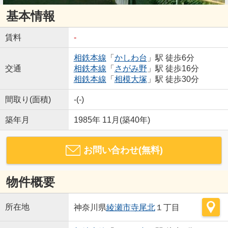
基本情報
賃料
-
相鉄本線
「
かしわ台
」駅 徒歩6分
交通
相鉄本線
「
さがみ野
」駅 徒歩16分
相鉄本線
「
相模大塚
」駅 徒歩30分
間取り(面積)
-(-)
築年月
1985年 11月(築40年)
お問い合わせ(無料)
物件概要
所在地
神奈川県
綾瀬市
寺尾北
１丁目