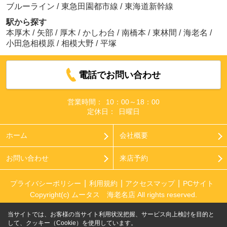
ブルーライン
/
東急田園都市線
/
東海道新幹線
駅から探す
本厚木
/
矢部
/
厚木
/
かしわ台
/
南橋本
/
東林間
/
海老名
/
小田急相模原
/
相模大野
/
平塚
電話でお問い合わせ
営業時間：
10：00～18：00
定休日：
日曜日
ホーム
会社概要
お問い合わせ
来店予約
プライバシーポリシー
利用規約
アクセスマップ
PCサイト
Copyright(c) ムータス 海老名店 All rights reserved.
当サイトでは、お客様の当サイト利用状況把握、サービス向上検討を目的と
して、クッキー（Cookie）を使用しています。