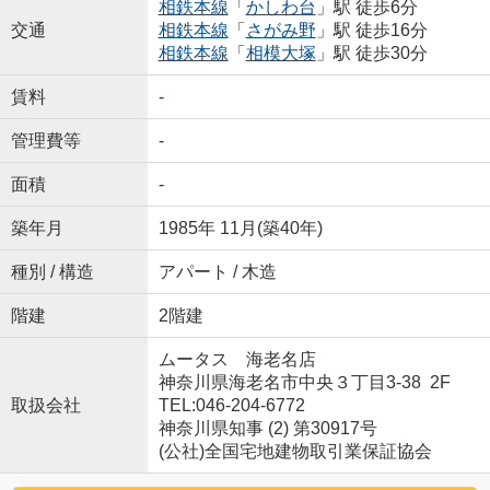
相鉄本線
「
かしわ台
」駅 徒歩6分
交通
相鉄本線
「
さがみ野
」駅 徒歩16分
相鉄本線
「
相模大塚
」駅 徒歩30分
賃料
-
管理費等
-
面積
-
築年月
1985年 11月(築40年)
種別 / 構造
アパート / 木造
階建
2階建
ムータス 海老名店
神奈川県海老名市中央３丁目3-38 2F
取扱会社
TEL:046-204-6772
神奈川県知事 (2) 第30917号
(公社)全国宅地建物取引業保証協会