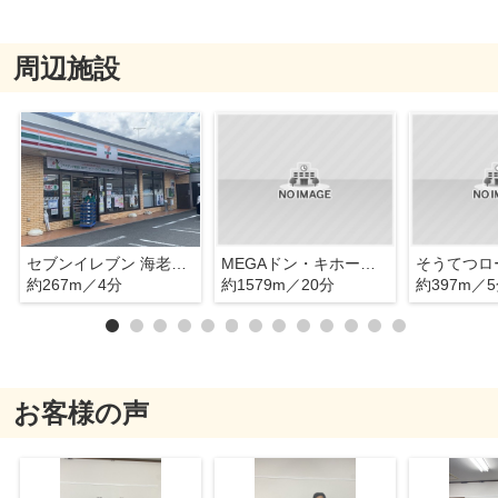
周辺施設
セブンイレブン 海老名かしわ台駅前店
MEGAドン・キホーテ綾瀬店
約267m／4分
約1579m／20分
約397m／
お客様の声