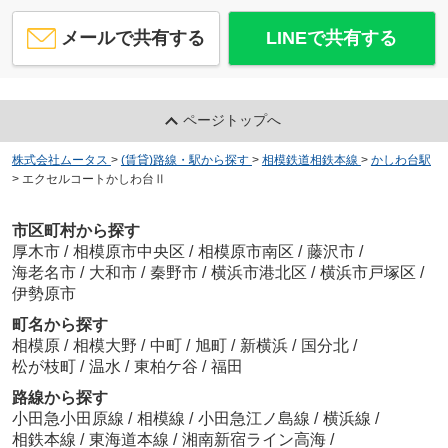
メールで共有する
LINEで共有する
ページトップへ
株式会社ムータス
>
(賃貸)路線・駅から探す
>
相模鉄道相鉄本線
>
かしわ台駅
>
エクセルコートかしわ台Ⅱ
市区町村から探す
厚木市
/
相模原市中央区
/
相模原市南区
/
藤沢市
/
海老名市
/
大和市
/
秦野市
/
横浜市港北区
/
横浜市戸塚区
/
伊勢原市
町名から探す
相模原
/
相模大野
/
中町
/
旭町
/
新横浜
/
国分北
/
松が枝町
/
温水
/
東柏ケ谷
/
福田
路線から探す
小田急小田原線
/
相模線
/
小田急江ノ島線
/
横浜線
/
相鉄本線
/
東海道本線
/
湘南新宿ライン高海
/