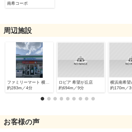
南希コーポ
周辺施設
ファミリーマート 横浜希望ヶ丘店
ロピア 希望が丘店
横浜南希望
約283m／4分
約694m／9分
約170m／
お客様の声