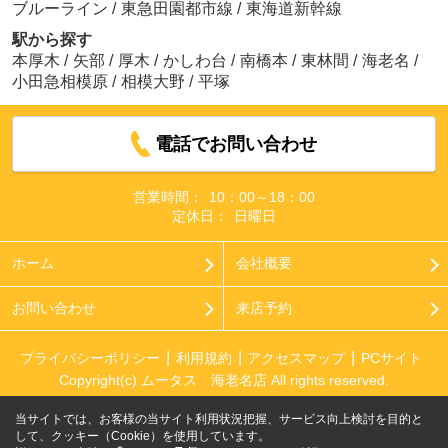
ブルーライン
/
東急田園都市線
/
東海道新幹線
駅から探す
本厚木
/
矢部
/
厚木
/
かしわ台
/
南橋本
/
東林間
/
海老名
/
小田急相模原
/
相模大野
/
平塚
電話でお問い合わせ
営業時間：
10：00～18：00
定休日：
日曜日
ホーム
会社概要
お問い合わせ
来店予約
プライバシーポリシー
利用規約
アクセスマップ
PCサイト
Copyright(c) ムータス 海老名店 All rights reserved.
当サイトでは、お客様の当サイト利用状況把握、サービス向上検討を目的と
して、クッキー（Cookie）を使用しています。