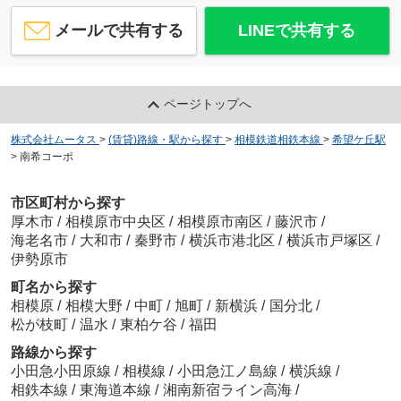
メールで共有する
LINEで共有する
ページトップへ
株式会社ムータス
>
(賃貸)路線・駅から探す
>
相模鉄道相鉄本線
>
希望ケ丘駅
>
南希コーポ
市区町村から探す
厚木市
/
相模原市中央区
/
相模原市南区
/
藤沢市
/
海老名市
/
大和市
/
秦野市
/
横浜市港北区
/
横浜市戸塚区
/
伊勢原市
町名から探す
相模原
/
相模大野
/
中町
/
旭町
/
新横浜
/
国分北
/
松が枝町
/
温水
/
東柏ケ谷
/
福田
路線から探す
小田急小田原線
/
相模線
/
小田急江ノ島線
/
横浜線
/
相鉄本線
/
東海道本線
/
湘南新宿ライン高海
/