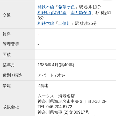
相鉄本線
「
希望ケ丘
」駅 徒歩10分
相鉄いずみ野線
「
南万騎が原
」駅 徒歩1
交通
8分
相鉄本線
「
二俣川
」駅 徒歩25分
賃料
-
管理費等
-
面積
-
築年月
1986年 4月(築40年)
種別 / 構造
アパート / 木造
階建
2階建
ムータス 海老名店
神奈川県海老名市中央３丁目3-38 2F
取扱会社
TEL:046-204-6772
神奈川県知事 (2) 第30917号