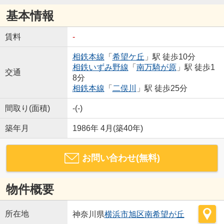
基本情報
賃料
-
相鉄本線
「
希望ケ丘
」駅 徒歩10分
相鉄いずみ野線
「
南万騎が原
」駅 徒歩1
交通
8分
相鉄本線
「
二俣川
」駅 徒歩25分
間取り(面積)
-(-)
築年月
1986年 4月(築40年)
お問い合わせ(無料)
物件概要
所在地
神奈川県
横浜市旭区
南希望が丘