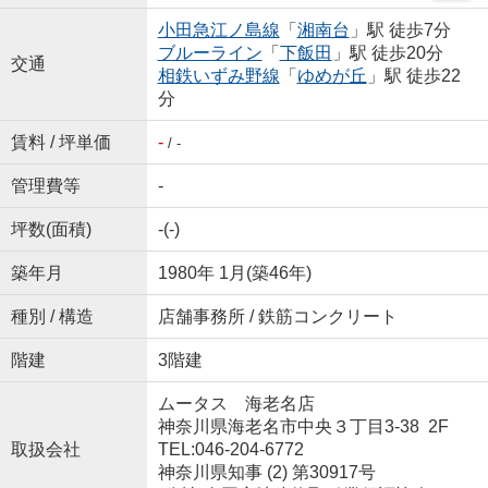
小田急江ノ島線
「
湘南台
」駅 徒歩7分
ブルーライン
「
下飯田
」駅 徒歩20分
交通
相鉄いずみ野線
「
ゆめが丘
」駅 徒歩22
分
賃料 / 坪単価
-
/ -
管理費等
-
坪数(面積)
-(-)
築年月
1980年 1月(築46年)
種別 / 構造
店舗事務所 / 鉄筋コンクリート
階建
3階建
ムータス 海老名店
神奈川県海老名市中央３丁目3-38 2F
取扱会社
TEL:046-204-6772
神奈川県知事 (2) 第30917号