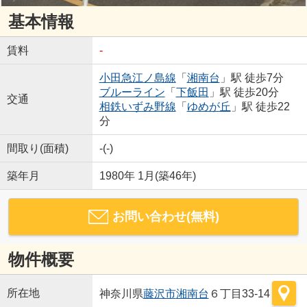
基本情報
賃料
-
小田急江ノ島線
「
湘南台
」駅 徒歩7分
ブルーライン
「
下飯田
」駅 徒歩20分
交通
相鉄いずみ野線
「
ゆめが丘
」駅 徒歩22
分
間取り(面積)
-(-)
築年月
1980年 1月(築46年)
お問い合わせ(無料)
物件概要
所在地
神奈川県
藤沢市
湘南台
６丁目33-14