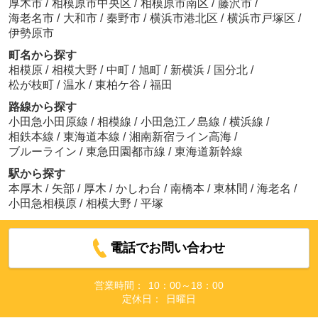
厚木市
/
相模原市中央区
/
相模原市南区
/
藤沢市
/
海老名市
/
大和市
/
秦野市
/
横浜市港北区
/
横浜市戸塚区
/
伊勢原市
町名から探す
相模原
/
相模大野
/
中町
/
旭町
/
新横浜
/
国分北
/
松が枝町
/
温水
/
東柏ケ谷
/
福田
路線から探す
小田急小田原線
/
相模線
/
小田急江ノ島線
/
横浜線
/
相鉄本線
/
東海道本線
/
湘南新宿ライン高海
/
ブルーライン
/
東急田園都市線
/
東海道新幹線
駅から探す
本厚木
/
矢部
/
厚木
/
かしわ台
/
南橋本
/
東林間
/
海老名
/
小田急相模原
/
相模大野
/
平塚
電話でお問い合わせ
営業時間：
10：00～18：00
定休日：
日曜日