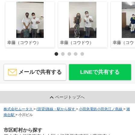
幸藤（コウドウ）
幸藤（コウドウ）
幸藤（コウ
メールで共有する
LINEで共有する
ページトップへ
株式会社ムータス
>
(賃貸)路線・駅から探す
>
小田急電鉄小田急江ノ島線
>
湘
南台駅
>
小川ビル
市区町村から探す