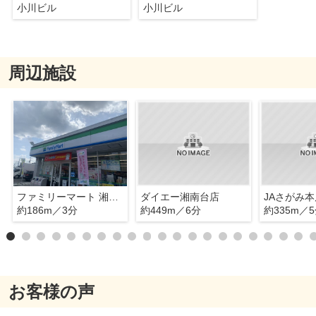
小川ビル
小川ビル
周辺施設
ファミリーマート 湘南台文化センター前店 (HELLO CYCLING ポート)
ダイエー湘南台店
JAさがみ本
約186m／3分
約449m／6分
約335m／
お客様の声