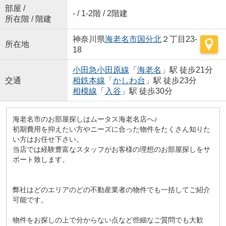
部屋 /
- / 1-2階 / 2階建
所在階 / 階建
神奈川県
海老名市
国分北
２丁目23-
所在地
18
小田急小田原線
「
海老名
」駅 徒歩21分
交通
相鉄本線
「
かしわ台
」駅 徒歩23分
相模線
「
入谷
」駅 徒歩30分
海老名市のお部屋探しはムータス海老名店へ♪
初期費用を抑えたい方やニーズに合った物件をたくさん知りた
い方はお任せ下さい。
当店では経験豊富なスタッフがお客様の理想のお部屋探しをサ
ポート致します。
弊社はどのエリアのどの不動産業者の物件でも一括してご紹介
可能です。
物件をお探しの上で分からない点など些細なご質問でも大歓