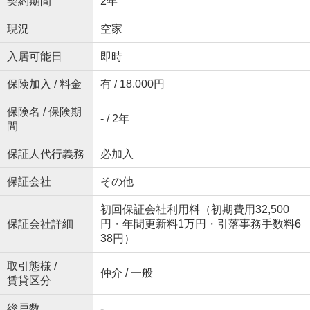
契約期間
2年
現況
空家
入居可能日
即時
保険加入 / 料金
有 / 18,000円
保険名 / 保険期
- / 2年
間
保証人代行義務
必加入
保証会社
その他
初回保証会社利用料（初期費用32,500
保証会社詳細
円・年間更新料1万円・引落事務手数料6
38円）
取引態様 /
仲介 / 一般
賃貸区分
総戸数
-