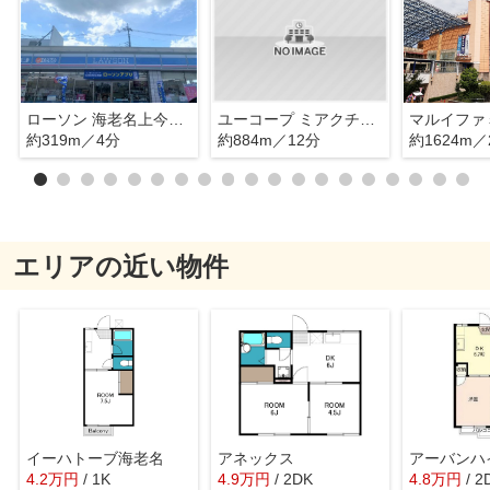
ローソン 海老名上今泉店
ユーコープ ミアクチーナ上今泉店
約319m／4分
約884m／12分
約1624m／
エリアの近い物件
イーハトーブ海老名
アネックス
アーバンハ
4.2
万
円
/ 1K
4.9
万
円
/ 2DK
4.8
万
円
/ 2