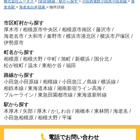
株式会社ムータス
>
(賃貸)路線・駅から探す
>
小田急電鉄小田急小田原線
>
海
老名駅
>
海老名白井貸家
>
物件詳細
市区町村から探す
厚木市
/
相模原市中央区
/
相模原市南区
/
藤沢市
/
海老名市
/
大和市
/
秦野市
/
横浜市港北区
/
横浜市戸塚区
/
伊勢原市
町名から探す
相模原
/
相模大野
/
中町
/
旭町
/
新横浜
/
国分北
/
松が枝町
/
温水
/
東柏ケ谷
/
福田
路線から探す
小田急小田原線
/
相模線
/
小田急江ノ島線
/
横浜線
/
相鉄本線
/
東海道本線
/
湘南新宿ライン高海
/
ブルーライン
/
東急田園都市線
/
東海道新幹線
駅から探す
本厚木
/
矢部
/
厚木
/
かしわ台
/
南橋本
/
東林間
/
海老名
/
小田急相模原
/
相模大野
/
平塚
電話でお問い合わせ