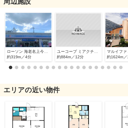
周辺施設
ローソン 海老名上今泉店
ユーコープ ミアクチーナ上今泉店
約319m／4分
約884m／12分
約1624m／
エリアの近い物件