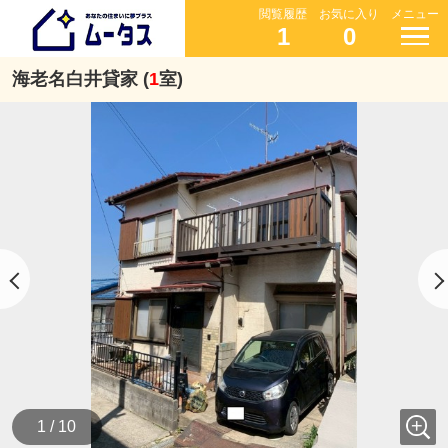
閲覧履歴
お気に入り
メニュー
1
0
海老名白井貸家 (
1
室)
1 / 10