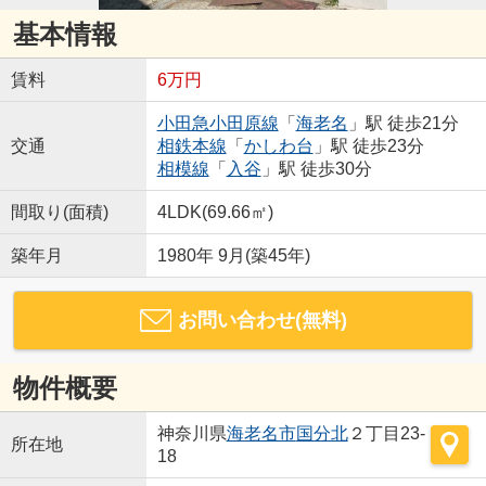
基本情報
賃料
6万円
小田急小田原線
「
海老名
」駅 徒歩21分
交通
相鉄本線
「
かしわ台
」駅 徒歩23分
相模線
「
入谷
」駅 徒歩30分
間取り(面積)
4LDK(69.66㎡)
築年月
1980年 9月(築45年)
お問い合わせ(無料)
物件概要
神奈川県
海老名市
国分北
２丁目23-
所在地
18