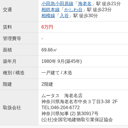
小田急小田原線
「
海老名
」駅 徒歩21分
交通
相鉄本線
「
かしわ台
」駅 徒歩23分
相模線
「
入谷
」駅 徒歩30分
賃料
6万円
管理費等
-
面積
69.66㎡
築年月
1980年 9月(築45年)
種別 / 構造
一戸建て / 木造
階建
2階建
ムータス 海老名店
神奈川県海老名市中央３丁目3-38 2F
取扱会社
TEL:046-204-6772
神奈川県知事 (2) 第30917号
(公社)全国宅地建物取引業保証協会