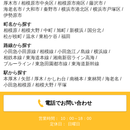
厚木市
/
相模原市中央区
/
相模原市南区
/
藤沢市
/
海老名市
/
大和市
/
秦野市
/
横浜市港北区
/
横浜市戸塚区
/
伊勢原市
町名から探す
相模原
/
相模大野
/
中町
/
旭町
/
新横浜
/
国分北
/
松が枝町
/
温水
/
東柏ケ谷
/
福田
路線から探す
小田急小田原線
/
相模線
/
小田急江ノ島線
/
横浜線
/
相鉄本線
/
東海道本線
/
湘南新宿ライン高海
/
ブルーライン
/
東急田園都市線
/
東海道新幹線
駅から探す
本厚木
/
矢部
/
厚木
/
かしわ台
/
南橋本
/
東林間
/
海老名
/
小田急相模原
/
相模大野
/
平塚
電話でお問い合わせ
営業時間：
10：00～18：00
定休日：
日曜日