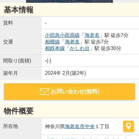
基本情報
賃料
-
小田急小田原線
「
海老名
」駅 徒歩7分
交通
相模線
「
海老名
」駅 徒歩7分
相鉄本線
「
かしわ台
」駅 徒歩30分
間取り(面積)
-(-)
築年月
2024年 2月(築2年)
お問い合わせ(無料)
物件概要
所在地
神奈川県
海老名市
中央
１丁目