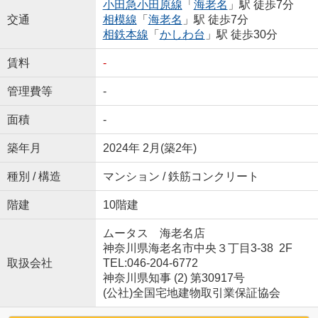
小田急小田原線
「
海老名
」駅 徒歩7分
交通
相模線
「
海老名
」駅 徒歩7分
相鉄本線
「
かしわ台
」駅 徒歩30分
賃料
-
管理費等
-
面積
-
築年月
2024年 2月(築2年)
種別 / 構造
マンション / 鉄筋コンクリート
階建
10階建
ムータス 海老名店
神奈川県海老名市中央３丁目3-38 2F
取扱会社
TEL:046-204-6772
神奈川県知事 (2) 第30917号
(公社)全国宅地建物取引業保証協会