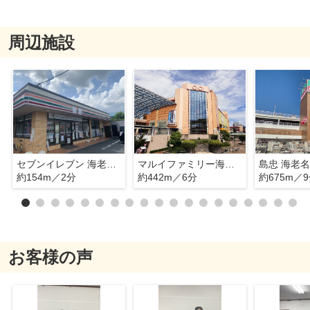
周辺施設
セブンイレブン 海老名中央1丁目店
マルイファミリー海老名
島忠 海老
約154m／2分
約442m／6分
約675m／
お客様の声