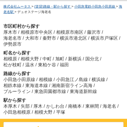
株式会社ムータス
>
(賃貸)路線・駅から探す
>
小田急電鉄小田急小田原線
>
海
老名駅
>
デュオステージ海老名
市区町村から探す
厚木市
/
相模原市中央区
/
相模原市南区
/
藤沢市
/
海老名市
/
大和市
/
秦野市
/
横浜市港北区
/
横浜市戸塚区
/
伊勢原市
町名から探す
相模原
/
相模大野
/
中町
/
旭町
/
新横浜
/
国分北
/
松が枝町
/
温水
/
東柏ケ谷
/
福田
路線から探す
小田急小田原線
/
相模線
/
小田急江ノ島線
/
横浜線
/
相鉄本線
/
東海道本線
/
湘南新宿ライン高海
/
ブルーライン
/
東急田園都市線
/
東海道新幹線
駅から探す
本厚木
/
矢部
/
厚木
/
かしわ台
/
南橋本
/
東林間
/
海老名
/
小田急相模原
/
相模大野
/
平塚