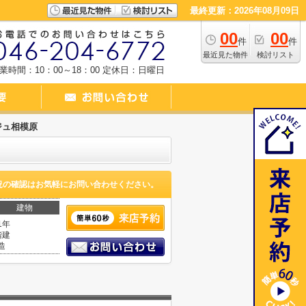
最終更新：2026年08月09日
00
00
件
件
最近見た物件
検討リスト
業時間：10：00～18：00
定休日：日曜日
ジュ相模原
況の確認はお気軽にお問い合わせください。
建物
1年
階建
造