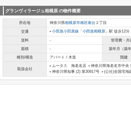
グランヴィラージュ相模原
の物件概要
所在地
神奈川県
相模原市南区
南台
２丁目
小田急小田原線
「
小田急相模原
」駅 徒歩12分
交通
賃料
-
管理費・共
面積
-
築年月（築
種別/構造
アパート / 木造
階建
ムータス 海老名店
神奈川県海老名市中央３丁
取扱会社
神奈川県知事 (2) 第30917号
(公社)全国宅