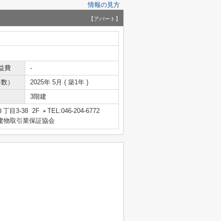
情報の見方
【アパート】
益費
-
年数）
2025年 5月 ( 築1年 )
3階建
目3-38 2F
TEL:046-204-6772
地建物取引業保証協会