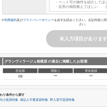
※
利用規約
及び
プライバシーポリシー
を必ずお読みください。左記内容に同
さい。
未入力項目がありま
グランヴィラージュ相模原
の過去に掲載したお部屋
所在階
間取り
専有面積
2階
***
***
わり条件から探す
向け賃貸特集
保証人不要賃貸特集
即入居可賃貸特集