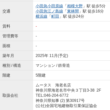
小田急小田原線
「
相模大野
」駅 徒歩5分
交通
小田急江ノ島線
「
東林間
」駅 徒歩16分
横浜線
「
町田
」駅 徒歩24分
賃料
-
管理費等
-
面積
-
築年月
2025年 11月(予定)
種別 / 構造
マンション / 鉄骨造
階建
5階建
ムータス 海老名店
神奈川県海老名市中央３丁目3-38 2F
取扱会社
TEL:046-204-6772
神奈川県知事 (2) 第30917号
(公社)全国宅地建物取引業保証協会