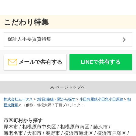
こだわり特集
保証人不要賃貸特集
メールで共有する
LINEで共有する
ページトップへ
株式会社ムータス
>
(賃貸)路線・駅から探す
>
小田急電鉄小田急小田原線
>
相
模大野駅
>
（仮称）相模大野７丁目プロジェクト
市区町村から探す
厚木市
/
相模原市中央区
/
相模原市南区
/
藤沢市
/
海老名市
/
大和市
/
秦野市
/
横浜市港北区
/
横浜市戸塚区
/