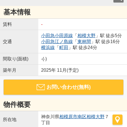
基本情報
賃料
-
小田急小田原線
「
相模大野
」駅 徒歩5分
交通
小田急江ノ島線
「
東林間
」駅 徒歩16分
横浜線
「
町田
」駅 徒歩24分
間取り(面積)
-(-)
築年月
2025年 11月(予定)
お問い合わせ(無料)
物件概要
神奈川県
相模原市南区
相模大野
７
所在地
丁目