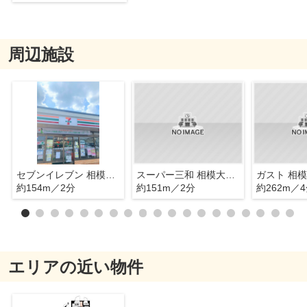
周辺施設
セブンイレブン 相模大野駅南店
スーパー三和 相模大野店
約154m／2分
約151m／2分
約262m／
エリアの近い物件