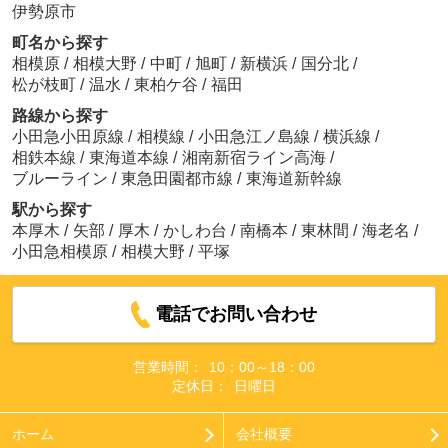
伊勢原市
町名から探す
相模原
/
相模大野
/
中町
/
旭町
/
新横浜
/
国分北
/
松が枝町
/
温水
/
東柏ケ谷
/
福田
路線から探す
小田急小田原線
/
相模線
/
小田急江ノ島線
/
横浜線
/
相鉄本線
/
東海道本線
/
湘南新宿ライン高海
/
ブルーライン
/
東急田園都市線
/
東海道新幹線
駅から探す
本厚木
/
矢部
/
厚木
/
かしわ台
/
南橋本
/
東林間
/
海老名
/
小田急相模原
/
相模大野
/
平塚
電話でお問い合わせ
営業時間：
10：00～18：00
定休日：
日曜日
ホーム
会社概要