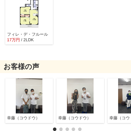
フィレ・デ・フルール
17
万
円
/ 2LDK
お客様の声
幸藤（コウドウ）
幸藤（コウドウ）
幸藤（コウ