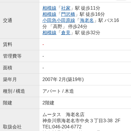
相模線
「
社家
」駅 徒歩11分
相模線
「
門沢橋
」駅 徒歩16分
交通
小田急小田原線
「
海老名
」駅 バス16
分 「高野」 停歩24分
相模線
「
倉見
」駅 徒歩32分
賃料
-
管理費等
-
面積
-
築年月
2007年 2月(築19年)
種別 / 構造
アパート / 木造
階建
2階建
ムータス 海老名店
神奈川県海老名市中央３丁目3-38 2F
取扱会社
TEL:046-204-6772