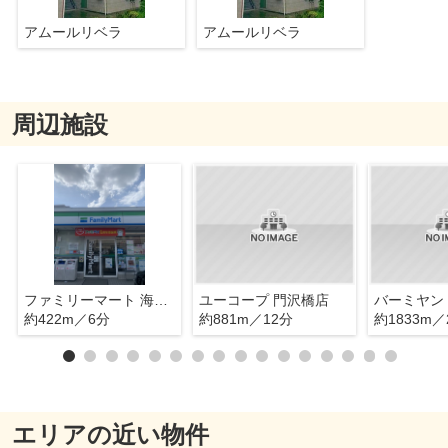
アムールリベラ
アムールリベラ
周辺施設
ファミリーマート 海老名社家店
ユーコープ 門沢橋店
バーミヤン
約422m／6分
約881m／12分
約1833m／
エリアの近い物件