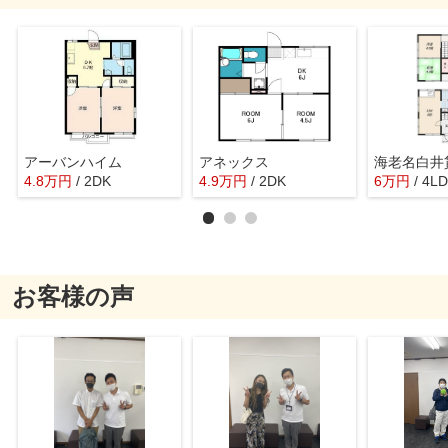
アーバンハイム
アネックス
海老名白井
4.8
万
円
/ 2DK
4.9
万
円
/ 2DK
6
万
円
/ 4L
お客様の声