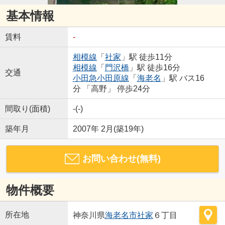
基本情報
賃料
-
相模線
「
社家
」駅 徒歩11分
相模線
「
門沢橋
」駅 徒歩16分
交通
小田急小田原線
「
海老名
」駅 バス16
分 「高野」 停歩24分
間取り(面積)
-(-)
築年月
2007年 2月(築19年)
お問い合わせ(無料)
物件概要
所在地
神奈川県
海老名市
社家
６丁目