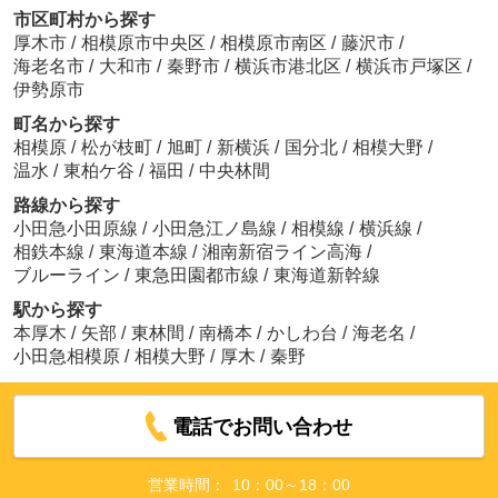
市区町村から探す
厚木市
/
相模原市中央区
/
相模原市南区
/
藤沢市
/
海老名市
/
大和市
/
秦野市
/
横浜市港北区
/
横浜市戸塚区
/
伊勢原市
町名から探す
相模原
/
松が枝町
/
旭町
/
新横浜
/
国分北
/
相模大野
/
温水
/
東柏ケ谷
/
福田
/
中央林間
路線から探す
小田急小田原線
/
小田急江ノ島線
/
相模線
/
横浜線
/
相鉄本線
/
東海道本線
/
湘南新宿ライン高海
/
ブルーライン
/
東急田園都市線
/
東海道新幹線
駅から探す
本厚木
/
矢部
/
東林間
/
南橋本
/
かしわ台
/
海老名
/
小田急相模原
/
相模大野
/
厚木
/
秦野
電話でお問い合わせ
営業時間：
10：00～18：00