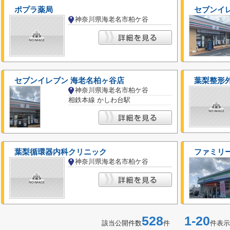
ポプラ薬局
セブンイ
神奈川県海老名市柏ケ谷
セブンイレブン 海老名柏ヶ谷店
葉梨整形
神奈川県海老名市柏ケ谷
相鉄本線 かしわ台駅
葉梨循環器内科クリニック
ファミリ
神奈川県海老名市柏ケ谷
528
1-20
該当公開件数
件
件表示