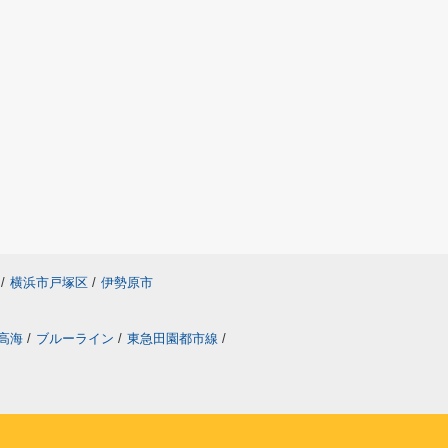
/
横浜市戸塚区
/
伊勢原市
高海
/
ブルーライン
/
東急田園都市線
/