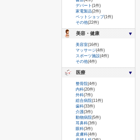
デパート
(1件)
家電製品
(2件)
ペットショップ
(1件)
その他
(22件)
美容・健康
美容室
(16件)
マッサージ
(4件)
スポーツ施設
(4件)
その他
(4件)
医療
整骨院
(4件)
内科
(20件)
外科
(7件)
総合病院
(11件)
歯科
(33件)
介護
(3件)
動物病院
(5件)
耳鼻科
(3件)
眼科
(3件)
皮膚科
(4件)
産婦人科
(2件)