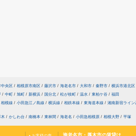
市中央区
/
相模原市南区
/
藤沢市
/
海老名市
/
大和市
/
秦野市
/
横浜市港北区
野
/
中町
/
旭町
/
新横浜
/
国分北
/
松が枝町
/
温水
/
東柏ケ谷
/
福田
相模線
/
小田急江ノ島線
/
横浜線
/
相鉄本線
/
東海道本線
/
湘南新宿ライン
厚木
/
かしわ台
/
南橋本
/
東林間
/
海老名
/
小田急相模原
/
相模大野
/
平塚
海老名市・厚木市の賃貸は
お客様の声