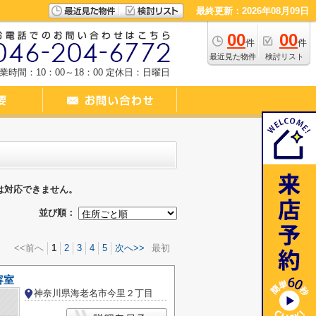
最終更新：2026年08月09日
00
00
件
件
最近見た物件
検討リスト
業時間：10：00～18：00
定休日：日曜日
は対応できません。
並び順：
<<前へ
1
2
3
4
5
次へ>>
最初
容室
神奈川県海老名市今里２丁目