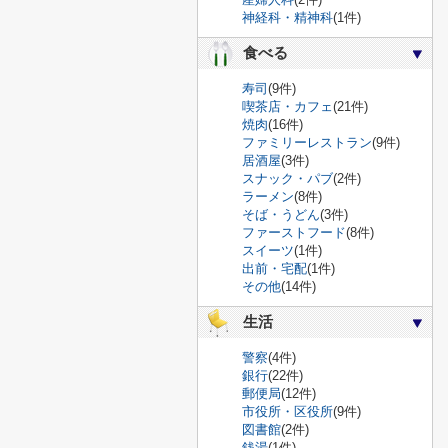
神経科・精神科
(1件)
食べる
寿司
(9件)
喫茶店・カフェ
(21件)
焼肉
(16件)
ファミリーレストラン
(9件)
居酒屋
(3件)
スナック・パブ
(2件)
ラーメン
(8件)
そば・うどん
(3件)
ファーストフード
(8件)
スイーツ
(1件)
出前・宅配
(1件)
その他
(14件)
生活
警察
(4件)
銀行
(22件)
郵便局
(12件)
市役所・区役所
(9件)
図書館
(2件)
銭湯
(1件)