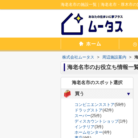
海老名市の施設一覧｜海老名市・厚木市の
株式会社ムータス
>
周辺施設案内
>
海老名市のお役立ち情報一
海老名市のスポット選択
買う
コンビニエンスストア
(59件)
ドラッグストア
(42件)
スーパー
(25件)
ディスカウントショップ
(1件)
インテリア
(3件)
ホームセンター
(4件)
書店
(4件)