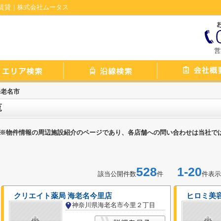
賃貸｜株式会社ムータス
営
海老名市
覧
※物件情報の周辺施設紹介のページであり、各店舗への問い合わせは当社で
528
1-20
該当公開件数
件
件表示
クリエイト薬局 海老名今里店
ヒロミ美
神奈川県海老名市今里２丁目