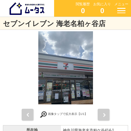
閲覧履歴
お気に入り
メニュー
0
0
セブンイレブン 海老名柏ヶ谷店
前
次
画像タップで拡大表示【
1
/1】
所在地
神奈川県海老名市柏ケ谷414-1