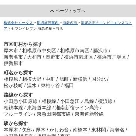
ページトップへ
株式会社ムータス
>
周辺施設案内
>
海老名市
>
海老名市のコンビニエンススト
ア
>
セブンイレブン 海老名柏ヶ谷店
市区町村から探す
厚木市
/
相模原市中央区
/
相模原市南区
/
藤沢市
/
海老名市
/
大和市
/
秦野市
/
横浜市港北区
/
横浜市戸塚区
/
伊勢原市
町名から探す
相模原
/
相模大野
/
中町
/
旭町
/
新横浜
/
国分北
/
松が枝町
/
温水
/
東柏ケ谷
/
福田
路線から探す
小田急小田原線
/
相模線
/
小田急江ノ島線
/
横浜線
/
相鉄本線
/
東海道本線
/
湘南新宿ライン高海
/
ブルーライン
/
東急田園都市線
/
東海道新幹線
駅から探す
本厚木
/
矢部
/
厚木
/
かしわ台
/
南橋本
/
東林間
/
海老名
/