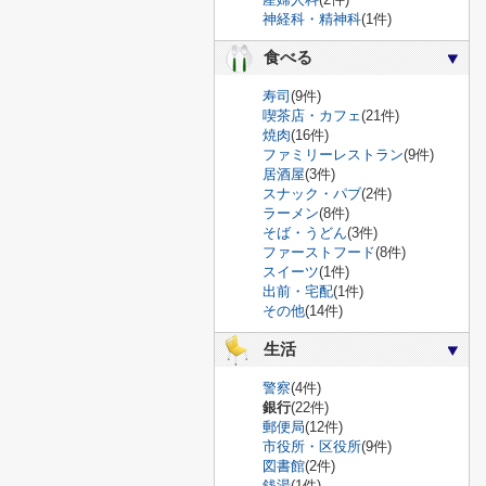
神経科・精神科
(1件)
食べる
寿司
(9件)
喫茶店・カフェ
(21件)
焼肉
(16件)
ファミリーレストラン
(9件)
居酒屋
(3件)
スナック・パブ
(2件)
ラーメン
(8件)
そば・うどん
(3件)
ファーストフード
(8件)
スイーツ
(1件)
出前・宅配
(1件)
その他
(14件)
生活
警察
(4件)
銀行
(22件)
郵便局
(12件)
市役所・区役所
(9件)
図書館
(2件)
銭湯
(1件)