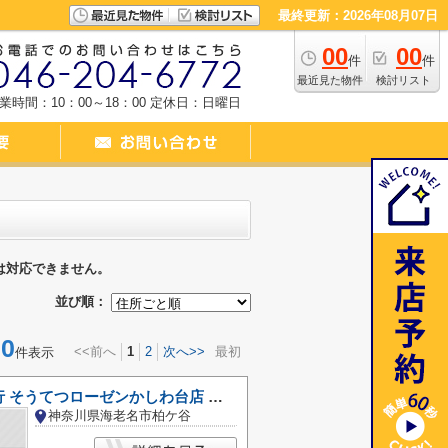
最終更新：2026年08月07日
00
00
件
件
最近見た物件
検討リスト
業時間：10：00～18：00
定休日：日曜日
は対応できません。
並び順：
0
<<前へ
1
2
次へ>>
最初
件表示
セブン銀行 そうてつローゼンかしわ台店 共同出張所
神奈川県海老名市柏ケ谷