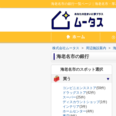
海老名市の銀行一覧ページ｜海老名市・厚
株式会社ムータス
>
周辺施設案内
>
海老名市の銀行
海老名市のスポット選択
買う
コンビニエンスストア
(59件)
ドラッグストア
(42件)
スーパー
(25件)
ディスカウントショップ
(1件)
インテリア
(3件)
ホームセンター
(4件)
書店
(4件)