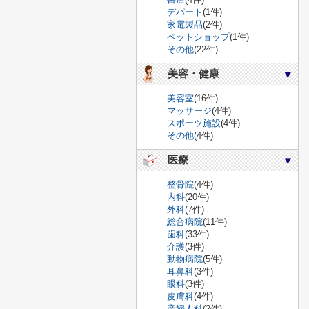
デパート
(1件)
家電製品
(2件)
ペットショップ
(1件)
その他
(22件)
美容・健康
美容室
(16件)
マッサージ
(4件)
スポーツ施設
(4件)
その他
(4件)
医療
整骨院
(4件)
内科
(20件)
外科
(7件)
総合病院
(11件)
歯科
(33件)
介護
(3件)
動物病院
(5件)
耳鼻科
(3件)
眼科
(3件)
皮膚科
(4件)
産婦人科
(2件)