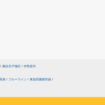
/
横浜市戸塚区
/
伊勢原市
高海
/
ブルーライン
/
東急田園都市線
/