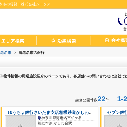
木市の賃貸｜株式会社ムータス
営
海老名市
>
海老名市の銀行
※物件情報の周辺施設紹介のページであり、各店舗への問い合わせは当社で
22
1-2
該当公開件数
件
ゆうちょ銀行さいたま支店相模鉄道かしわ台駅出張所
神奈川県海老名市柏ケ谷
相鉄本線 かしわ台駅