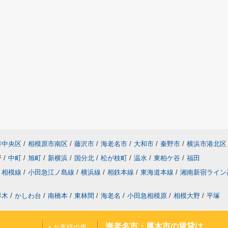
市中央区
/
相模原市南区
/
藤沢市
/
海老名市
/
大和市
/
秦野市
/
横浜市港北区
野
/
中町
/
旭町
/
新横浜
/
国分北
/
松が枝町
/
温水
/
東柏ケ谷
/
福田
相模線
/
小田急江ノ島線
/
横浜線
/
相鉄本線
/
東海道本線
/
湘南新宿ライン
厚木
/
かしわ台
/
南橋本
/
東林間
/
海老名
/
小田急相模原
/
相模大野
/
平塚
海老名市・厚木市の賃貸は
お客様の声