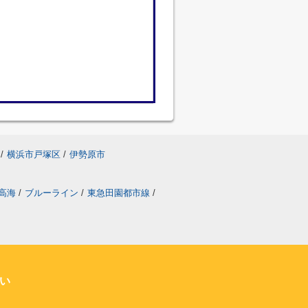
/
横浜市戸塚区
/
伊勢原市
高海
/
ブルーライン
/
東急田園都市線
/
い