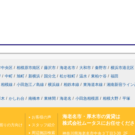
市中央区
/
相模原市南区
/
藤沢市
/
海老名市
/
大和市
/
秦野市
/
横浜市港北区
野
/
中町
/
旭町
/
新横浜
/
国分北
/
松が枝町
/
温水
/
東柏ケ谷
/
福田
相模線
/
小田急江ノ島線
/
横浜線
/
相鉄本線
/
東海道本線
/
湘南新宿ライン
厚木
/
かしわ台
/
南橋本
/
東林間
/
海老名
/
小田急相模原
/
相模大野
/
平塚
海老名市・厚木市の賃貸は
お客様の声
株式会社ムータスにお任せくださ
困りの方向け
スタッフ紹介
周辺施設検索
神奈川県海老名市中央３丁目3-38 2F