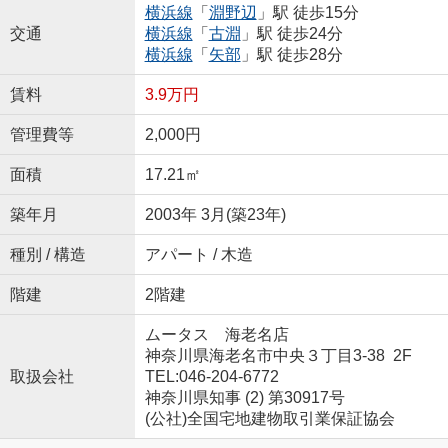
横浜線
「
淵野辺
」駅 徒歩15分
交通
横浜線
「
古淵
」駅 徒歩24分
横浜線
「
矢部
」駅 徒歩28分
賃料
3.9万円
管理費等
2,000円
面積
17.21㎡
築年月
2003年 3月(築23年)
種別 / 構造
アパート / 木造
階建
2階建
ムータス 海老名店
神奈川県海老名市中央３丁目3-38 2F
取扱会社
TEL:046-204-6772
神奈川県知事 (2) 第30917号
(公社)全国宅地建物取引業保証協会