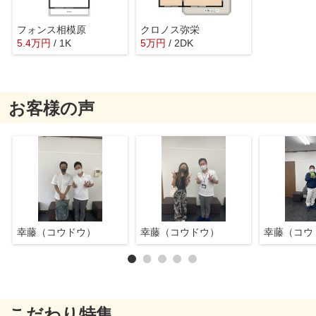
フォンス相模原
クロノス弥栄
5.4
万
円
/ 1K
5
万
円
/ 2DK
お客様の声
幸藤（コウドウ）
幸藤（コウドウ）
幸藤（コウ
こだわり特集