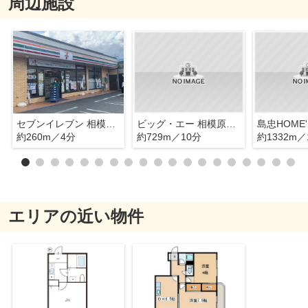
周辺施設
セブンイレブン 相模原共和2丁目店
ビッグ・エー 相模原共和店
約260m／4分
約729m／10分
約1332m／
エリアの近い物件