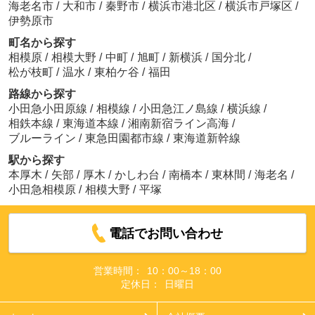
海老名市
/
大和市
/
秦野市
/
横浜市港北区
/
横浜市戸塚区
/
伊勢原市
町名から探す
相模原
/
相模大野
/
中町
/
旭町
/
新横浜
/
国分北
/
松が枝町
/
温水
/
東柏ケ谷
/
福田
路線から探す
小田急小田原線
/
相模線
/
小田急江ノ島線
/
横浜線
/
相鉄本線
/
東海道本線
/
湘南新宿ライン高海
/
ブルーライン
/
東急田園都市線
/
東海道新幹線
駅から探す
本厚木
/
矢部
/
厚木
/
かしわ台
/
南橋本
/
東林間
/
海老名
/
小田急相模原
/
相模大野
/
平塚
電話でお問い合わせ
営業時間：
10：00～18：00
定休日：
日曜日