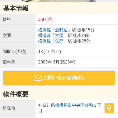
基本情報
賃料
3.9万円
横浜線
「
淵野辺
」駅 徒歩15分
交通
横浜線
「
古淵
」駅 徒歩24分
横浜線
「
矢部
」駅 徒歩28分
間取り(面積)
1K(17.21㎡)
築年月
2003年 3月(築23年)
お問い合わせ(無料)
物件概要
神奈川県
相模原市中央区
共和
３丁
所在地
目