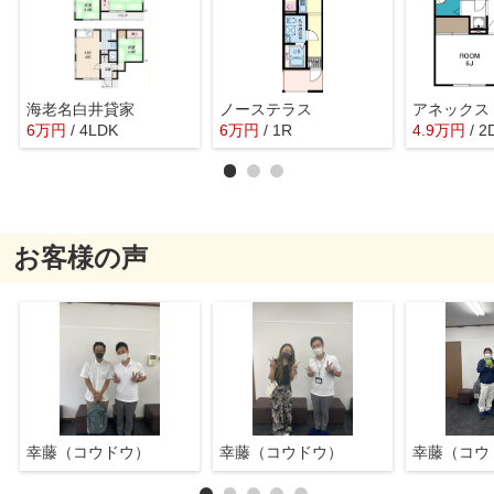
海老名白井貸家
ノーステラス
アネックス
6
万
円
/ 4LDK
6
万
円
/ 1R
4.9
万
円
/ 2
お客様の声
幸藤（コウドウ）
幸藤（コウドウ）
幸藤（コウ