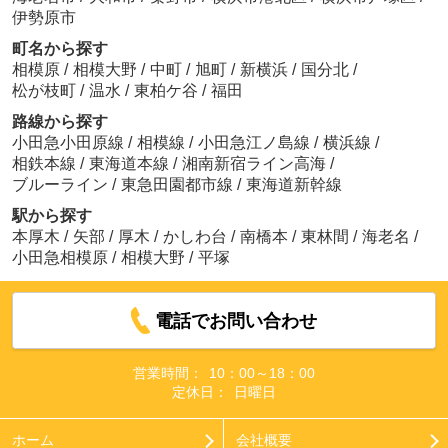
伊勢原市
町名から探す
相模原
/
相模大野
/
中町
/
旭町
/
新横浜
/
国分北
/
松が枝町
/
温水
/
東柏ケ谷
/
福田
路線から探す
小田急小田原線
/
相模線
/
小田急江ノ島線
/
横浜線
/
相鉄本線
/
東海道本線
/
湘南新宿ライン高海
/
ブルーライン
/
東急田園都市線
/
東海道新幹線
駅から探す
本厚木
/
矢部
/
厚木
/
かしわ台
/
南橋本
/
東林間
/
海老名
/
小田急相模原
/
相模大野
/
平塚
電話でお問い合わせ
営業時間：
10：00～18：00
定休日：
日曜日
ホーム
会社概要