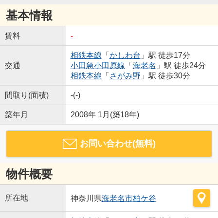
基本情報
賃料
-
相鉄本線
「
かしわ台
」駅 徒歩17分
交通
小田急小田原線
「
海老名
」駅 徒歩24分
相鉄本線
「
さがみ野
」駅 徒歩30分
間取り(面積)
-(-)
築年月
2008年 1月(築18年)
お問い合わせ(無料)
物件概要
所在地
神奈川県
海老名市
柏ケ谷