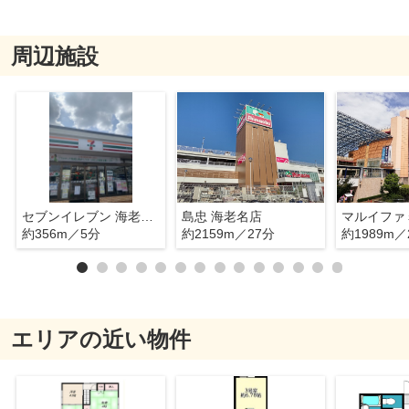
周辺施設
セブンイレブン 海老名柏ヶ谷店
島忠 海老名店
約356m／5分
約2159m／27分
約1989m／
エリアの近い物件