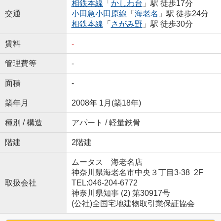
相鉄本線
「
かしわ台
」駅 徒歩17分
交通
小田急小田原線
「
海老名
」駅 徒歩24分
相鉄本線
「
さがみ野
」駅 徒歩30分
賃料
-
管理費等
-
面積
-
築年月
2008年 1月(築18年)
種別 / 構造
アパート / 軽量鉄骨
階建
2階建
ムータス 海老名店
神奈川県海老名市中央３丁目3-38 2F
取扱会社
TEL:046-204-6772
神奈川県知事 (2) 第30917号
(公社)全国宅地建物取引業保証協会