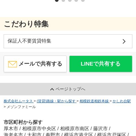
こだわり特集
保証人不要賃貸特集
メールで共有する
LINEで共有する
ページトップへ
株式会社ムータス
>
(賃貸)路線・駅から探す
>
相模鉄道相鉄本線
>
かしわ台駅
>
メゾンファミール
市区町村から探す
厚木市
/
相模原市中央区
/
相模原市南区
/
藤沢市
/
海老名市
/
大和市
/
秦野市
/
横浜市港北区
/
横浜市戸塚区
/