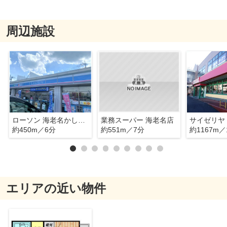
周辺施設
ローソン 海老名かしわ台店
業務スーパー 海老名店
サイゼリヤ
約450m／6分
約551m／7分
約1167m／
エリアの近い物件