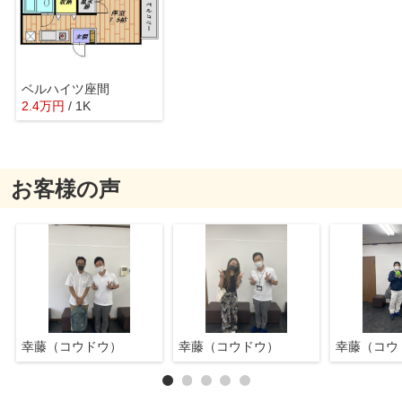
ベルハイツ座間
2.4
万
円
/ 1K
お客様の声
幸藤（コウドウ）
幸藤（コウドウ）
幸藤（コウ