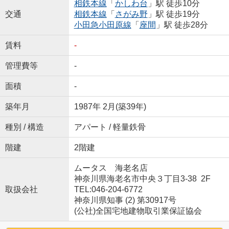
相鉄本線
「
かしわ台
」駅 徒歩10分
交通
相鉄本線
「
さがみ野
」駅 徒歩19分
小田急小田原線
「
座間
」駅 徒歩28分
賃料
-
管理費等
-
面積
-
築年月
1987年 2月(築39年)
種別 / 構造
アパート / 軽量鉄骨
階建
2階建
ムータス 海老名店
神奈川県海老名市中央３丁目3-38 2F
取扱会社
TEL:046-204-6772
神奈川県知事 (2) 第30917号
(公社)全国宅地建物取引業保証協会