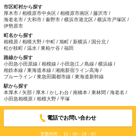
市区町村から探す
厚木市
/
相模原市中央区
/
相模原市南区
/
藤沢市
/
海老名市
/
大和市
/
秦野市
/
横浜市港北区
/
横浜市戸塚区
/
伊勢原市
町名から探す
相模原
/
相模大野
/
中町
/
旭町
/
新横浜
/
国分北
/
松が枝町
/
温水
/
東柏ケ谷
/
福田
路線から探す
小田急小田原線
/
相模線
/
小田急江ノ島線
/
横浜線
/
相鉄本線
/
東海道本線
/
湘南新宿ライン高海
/
ブルーライン
/
東急田園都市線
/
東海道新幹線
駅から探す
本厚木
/
矢部
/
厚木
/
かしわ台
/
南橋本
/
東林間
/
海老名
/
小田急相模原
/
相模大野
/
平塚
電話でお問い合わせ
営業時間：
10：00～18：00