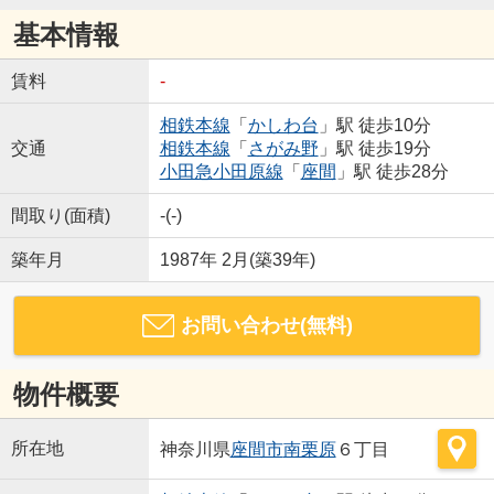
基本情報
賃料
-
相鉄本線
「
かしわ台
」駅 徒歩10分
交通
相鉄本線
「
さがみ野
」駅 徒歩19分
小田急小田原線
「
座間
」駅 徒歩28分
間取り(面積)
-(-)
築年月
1987年 2月(築39年)
お問い合わせ(無料)
物件概要
所在地
神奈川県
座間市
南栗原
６丁目