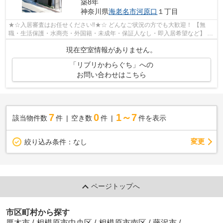
築8年
神奈川県
海老名市
河原口
１丁目
★☆入居審査はお任せください‼★☆ どんなご状況の方でも大歓迎！ 【無
職・生活保護・水商売・外国籍・未成年・保証人なし・即入居希望など】 ネ
ット非公開の物件からもお探し致します‼ ...
現在空室情報がありません。
「リブリかわらぐち」への
お問い合わせはこちら
7
0
1～7
該当物件数
件
空き数
件
件を表示
変更
絞り込み条件：
なし
ページトップへ
市区町村から探す
厚木市
/
相模原市中央区
/
相模原市南区
/
藤沢市
/