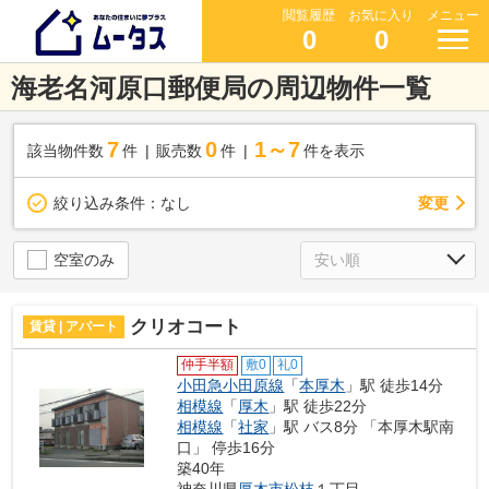
閲覧履歴
お気に入り
メニュー
0
0
海老名河原口郵便局の周辺物件一覧
7
0
1～7
該当物件数
件
販売数
件
件を表示
変更
絞り込み条件：
なし
空室のみ
クリオコート
賃貸 | アパート
仲手半額
敷0
礼0
小田急小田原線
「
本厚木
」駅 徒歩14分
相模線
「
厚木
」駅 徒歩22分
相模線
「
社家
」駅 バス8分 「本厚木駅南
口」 停歩16分
築40年