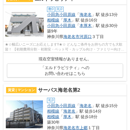
敷0
礼0
小田急小田原線
「
海老名
」駅 徒歩13分
相模線
「
厚木
」駅 徒歩16分
小田急小田原線
「
本厚木
」駅 徒歩30分
築9年
神奈川県
海老名市
河原口
３丁目
★☆幅広いニーズにお応えします‼★☆ どんなご条件をお持ちの方でも大歓
迎！ 【初期費用分割・初期安・ペット可・カップル向け・ファミリー向け・
新築・デザイナーズなど】 ネット非公開...
現在空室情報がありません。
「エルドラビリティ」への
お問い合わせはこちら
サーパス海老名第2
賃貸 | マンション
礼0
小田急小田原線
「
海老名
」駅 徒歩15分
相模線
「
海老名
」駅 徒歩14分
相模線
「
厚木
」駅 徒歩18分
築30年
神奈川県
海老名市
上郷
１丁目