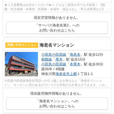
★☆入居審査はお任せください‼★☆ どんなご状況の方でも大歓迎！ 【無
職・生活保護・水商売・外国籍・未成年・保証人なし・即入居希望など】 ネ
ット非公開の物件からもお探し致します‼ ...
現在空室情報がありません。
「サーパス海老名第2」への
お問い合わせはこちら
海老名マンション
売買 | 中古マンション
小田急小田原線
「
海老名
」駅 徒歩12分
相模線
「
厚木
」駅 徒歩15分
小田急小田原線
「
本厚木
」駅 徒歩30分
築36年 / 4階建
神奈川県
海老名市
上郷
１丁目1-1
小田急小田原線海老名周辺への引っ越しをお考えなら「海老名マンショ
ン」。キッチンに窓があるのでいつでも空気の入れ替えができます。バルコ
ニーがある物件です。こだわりの洗面台が...
現在販売物件情報がありません。
「海老名マンション」への
お問い合わせはこちら