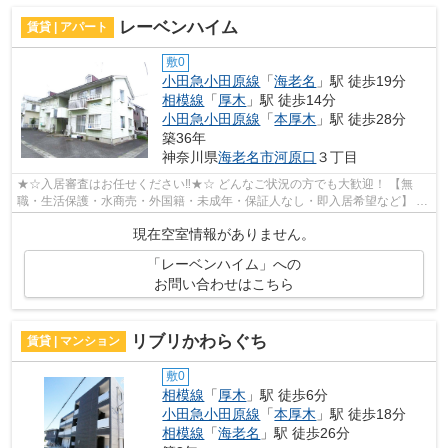
レーベンハイム
賃貸 | アパート
敷0
小田急小田原線
「
海老名
」駅 徒歩19分
相模線
「
厚木
」駅 徒歩14分
小田急小田原線
「
本厚木
」駅 徒歩28分
築36年
神奈川県
海老名市
河原口
３丁目
★☆入居審査はお任せください‼★☆ どんなご状況の方でも大歓迎！ 【無
職・生活保護・水商売・外国籍・未成年・保証人なし・即入居希望など】 ネ
ット非公開の物件からもお探し致します‼ ...
現在空室情報がありません。
「レーベンハイム」への
お問い合わせはこちら
リブリかわらぐち
賃貸 | マンション
敷0
相模線
「
厚木
」駅 徒歩6分
小田急小田原線
「
本厚木
」駅 徒歩18分
相模線
「
海老名
」駅 徒歩26分