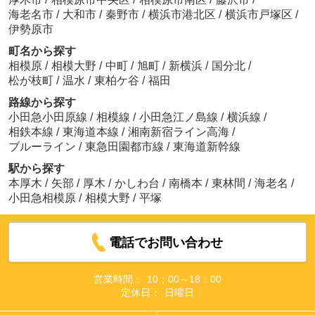
海老名市
/
大和市
/
秦野市
/
横浜市港北区
/
横浜市戸塚区
/
伊勢原市
町名から探す
相模原
/
相模大野
/
中町
/
旭町
/
新横浜
/
国分北
/
松が枝町
/
温水
/
東柏ケ谷
/
福田
路線から探す
小田急小田原線
/
相模線
/
小田急江ノ島線
/
横浜線
/
相鉄本線
/
東海道本線
/
湘南新宿ライン高海
/
ブルーライン
/
東急田園都市線
/
東海道新幹線
駅から探す
本厚木
/
矢部
/
厚木
/
かしわ台
/
南橋本
/
東林間
/
海老名
/
小田急相模原
/
相模大野
/
平塚
電話でお問い合わせ
営業時間：
10：00～18：00
定休日：
日曜日