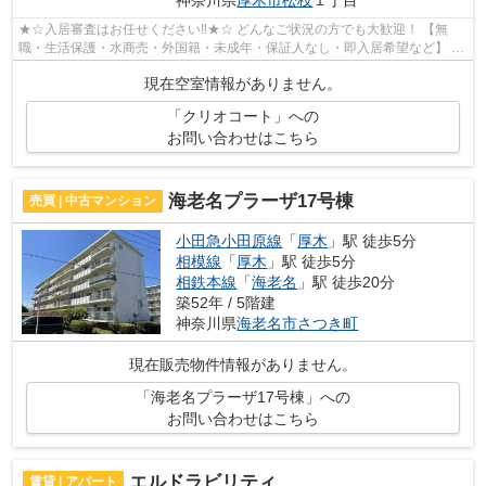
神奈川県
厚木市
松枝
１丁目
★☆入居審査はお任せください‼★☆ どんなご状況の方でも大歓迎！ 【無
職・生活保護・水商売・外国籍・未成年・保証人なし・即入居希望など】 ネ
ット非公開の物件からもお探し致します‼ ...
現在空室情報がありません。
「クリオコート」への
お問い合わせはこちら
海老名プラーザ17号棟
売買 | 中古マンション
小田急小田原線
「
厚木
」駅 徒歩5分
相模線
「
厚木
」駅 徒歩5分
相鉄本線
「
海老名
」駅 徒歩20分
築52年 / 5階建
神奈川県
海老名市
さつき町
現在販売物件情報がありません。
「海老名プラーザ17号棟」への
お問い合わせはこちら
エルドラビリティ
賃貸 | アパート