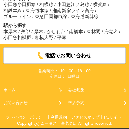
小田急小田原線
/
相模線
/
小田急江ノ島線
/
横浜線
/
相鉄本線
/
東海道本線
/
湘南新宿ライン高海
/
ブルーライン
/
東急田園都市線
/
東海道新幹線
駅から探す
本厚木
/
矢部
/
厚木
/
かしわ台
/
南橋本
/
東林間
/
海老名
/
小田急相模原
/
相模大野
/
平塚
電話でお問い合わせ
営業時間：
10：00～18：00
定休日：
日曜日
ホーム
会社概要
お問い合わせ
来店予約
プライバシーポリシー
利用規約
アクセスマップ
PCサイト
Copyright(c) ムータス 海老名店 All rights reserved.