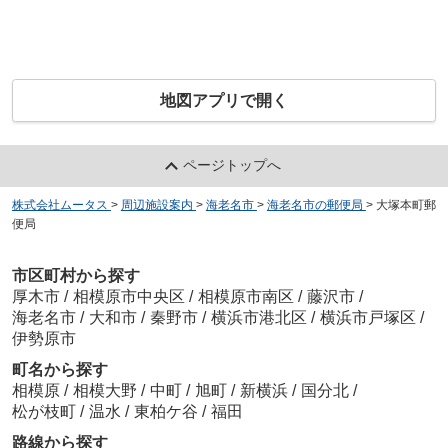
地図アプリで開く
ページトップへ
株式会社ムータス
>
周辺施設案内
>
海老名市
>
海老名市の郵便局
>
大塚本町郵
便局
市区町村から探す
厚木市
/
相模原市中央区
/
相模原市南区
/
藤沢市
/
海老名市
/
大和市
/
秦野市
/
横浜市港北区
/
横浜市戸塚区
/
伊勢原市
町名から探す
相模原
/
相模大野
/
中町
/
旭町
/
新横浜
/
国分北
/
松が枝町
/
温水
/
東柏ケ谷
/
福田
路線から探す