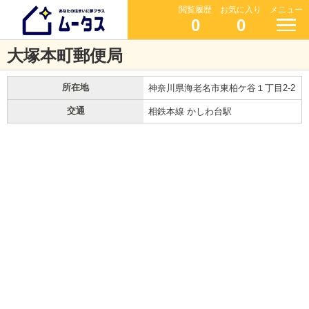
閲覧履歴
お気に入り
メニュー
0
0
大塚本町郵便局
所在地
神奈川県海老名市東柏ケ谷１丁目2-2
交通
相鉄本線 かしわ台駅