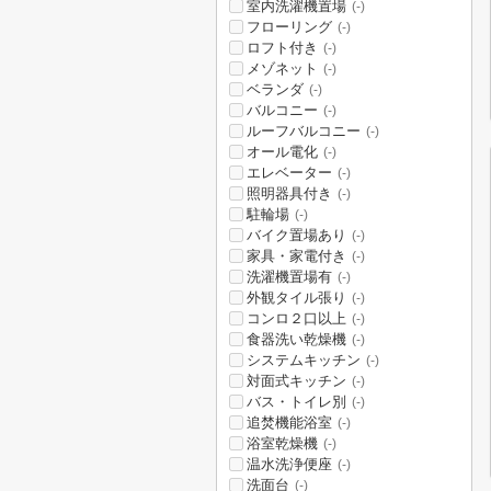
室内洗濯機置場
(-)
フローリング
(-)
ロフト付き
(-)
メゾネット
(-)
ベランダ
(-)
バルコニー
(-)
ルーフバルコニー
(-)
オール電化
(-)
エレベーター
(-)
照明器具付き
(-)
駐輪場
(-)
バイク置場あり
(-)
家具・家電付き
(-)
洗濯機置場有
(-)
外観タイル張り
(-)
コンロ２口以上
(-)
食器洗い乾燥機
(-)
システムキッチン
(-)
対面式キッチン
(-)
バス・トイレ別
(-)
追焚機能浴室
(-)
浴室乾燥機
(-)
温水洗浄便座
(-)
洗面台
(-)