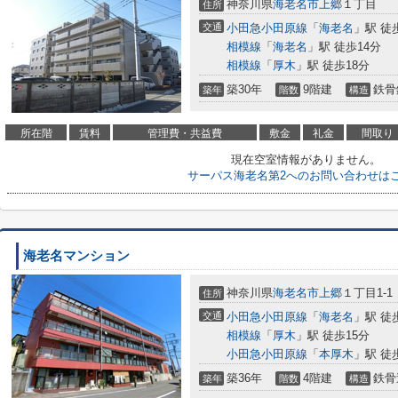
神奈川県
海老名市
上郷
１丁目
住所
交通
小田急小田原線
「
海老名
」駅 徒
相模線
「
海老名
」駅 徒歩14分
相模線
「
厚木
」駅 徒歩18分
築30年
9階建
鉄骨
築年
階数
構造
所在階
賃料
管理費・共益費
敷金
礼金
間取り
現在空室情報がありません。
サーパス海老名第2へのお問い合わせは
海老名マンション
神奈川県
海老名市
上郷
１丁目1-1
住所
交通
小田急小田原線
「
海老名
」駅 徒
相模線
「
厚木
」駅 徒歩15分
小田急小田原線
「
本厚木
」駅 徒
築36年
4階建
鉄骨
築年
階数
構造