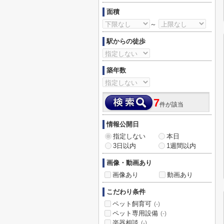
面積
～
駅からの徒歩
築年数
7
件が該当
情報公開日
指定しない
本日
3日以内
1週間以内
画像・動画あり
画像あり
動画あり
こだわり条件
ペット飼育可
(-)
ペット専用設備
(-)
楽器相談
(-)