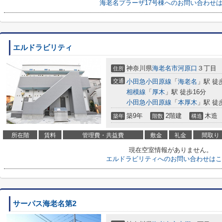
海老名プラーザ17号棟へのお問い合わせ
エルドラビリティ
神奈川県
海老名市
河原口
３丁目
住所
交通
小田急小田原線
「
海老名
」駅 徒
相模線
「
厚木
」駅 徒歩16分
小田急小田原線
「
本厚木
」駅 徒
築9年
2階建
木造
築年
階数
構造
所在階
賃料
管理費・共益費
敷金
礼金
間取り
現在空室情報がありません。
エルドラビリティへのお問い合わせはこ
サーパス海老名第2