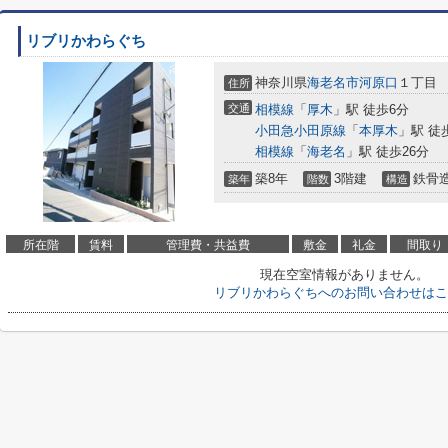
リブリかわらぐち
神奈川県
海老名市
河原口
１丁目
住所
交通
相模線
「
厚木
」駅 徒歩6分
小田急小田原線
「
本厚木
」駅 徒
相模線
「
海老名
」駅 徒歩26分
築8年
3階建
鉄骨
築年
階数
構造
所在階
賃料
管理費・共益費
敷金
礼金
間取り
現在空室情報がありません。
リブリかわらぐちへのお問い合わせはこ