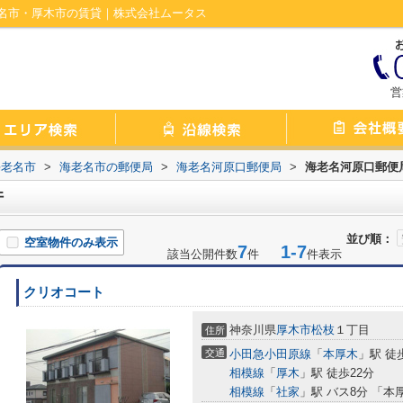
名市・厚木市の賃貸｜株式会社ムータス
営
海老名市
>
海老名市の郵便局
>
海老名河原口郵便局
>
海老名河原口郵便
件
並び順：
空室物件のみ表示
7
1-7
該当公開件数
件
件表示
クリオコート
神奈川県
厚木市
松枝
１丁目
住所
交通
小田急小田原線
「
本厚木
」駅 徒
相模線
「
厚木
」駅 徒歩22分
相模線
「
社家
」駅 バス8分 「本