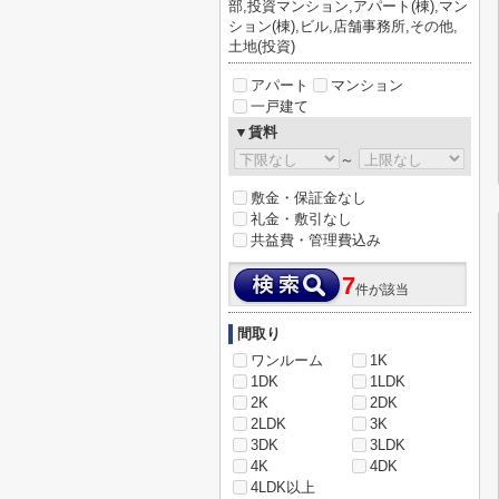
部,投資マンション,アパート(棟),マン
ション(棟),ビル,店舗事務所,その他,
土地(投資)
アパート
マンション
一戸建て
▼賃料
～
敷金・保証金なし
礼金・敷引なし
共益費・管理費込み
7
件が該当
間取り
ワンルーム
1K
1DK
1LDK
2K
2DK
2LDK
3K
3DK
3LDK
4K
4DK
4LDK以上