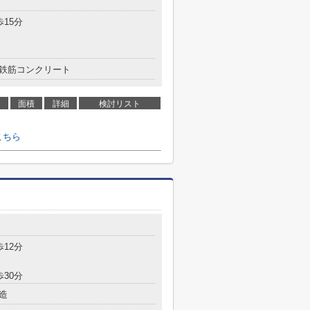
歩15分
鉄筋コンクリート
面積
詳細
検討リスト
こちら
歩12分
歩30分
造