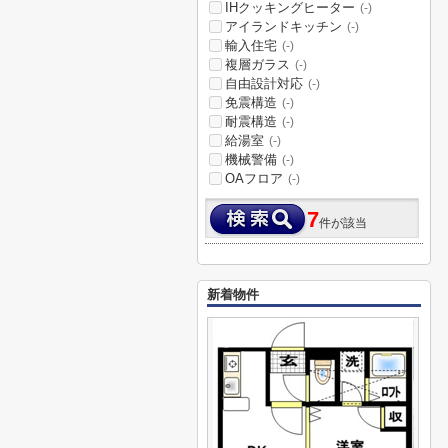
IHクッキングヒーター
(-)
アイランドキッチン
(-)
輸入住宅
(-)
複層ガラス
(-)
自由設計対応
(-)
免震構造
(-)
耐震構造
(-)
給湯室
(-)
機械警備
(-)
OAフロア
(-)
7
件が該当
新着物件