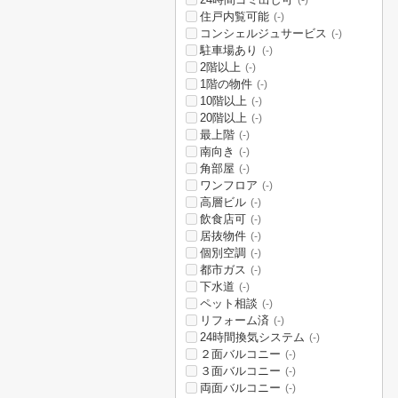
(-)
住戸内覧可能
(-)
コンシェルジュサービス
(-)
駐車場あり
(-)
2階以上
(-)
1階の物件
(-)
10階以上
(-)
20階以上
(-)
最上階
(-)
南向き
(-)
角部屋
(-)
ワンフロア
(-)
高層ビル
(-)
飲食店可
(-)
居抜物件
(-)
個別空調
(-)
都市ガス
(-)
下水道
(-)
ペット相談
(-)
リフォーム済
(-)
24時間換気システム
(-)
２面バルコニー
(-)
３面バルコニー
(-)
両面バルコニー
(-)