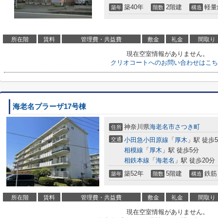
築40年
2階建
軽量
築年
階数
構造
所在階
賃料
管理費・共益費
敷金
礼金
間取り
現在空室情報がありません。
クリオコートへのお問い合わせはこち
海老名プラーザ17号棟
神奈川県
海老名市
さつき町
住所
交通
小田急小田原線
「
厚木
」駅 徒歩
相模線
「
厚木
」駅 徒歩5分
相鉄本線
「
海老名
」駅 徒歩20分
築52年
5階建
鉄筋
築年
階数
構造
所在階
賃料
管理費・共益費
敷金
礼金
間取り
現在空室情報がありません。