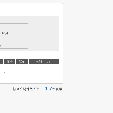
歩18分
造
面積
詳細
検討リスト
ちら
7
1-7
該当公開件数
件
件表示