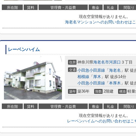
所在階
賃料
管理費・共益費
敷金
礼金
間取り
現在空室情報がありません。
海老名マンションへのお問い合わせはこ
レーベンハイム
神奈川県
海老名市
河原口
３丁目
住所
交通
小田急小田原線
「
海老名
」駅 徒
相模線
「
厚木
」駅 徒歩14分
小田急小田原線
「
本厚木
」駅 徒
築36年
2階建
軽量
築年
階数
構造
所在階
賃料
管理費・共益費
敷金
礼金
間取り
現在空室情報がありません。
レーベンハイムへのお問い合わせはこ