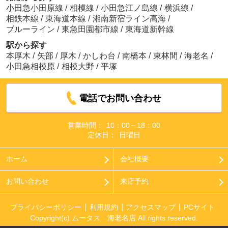
小田急小田原線
/
相模線
/
小田急江ノ島線
/
横浜線
/
相鉄本線
/
東海道本線
/
湘南新宿ライン高海
/
ブルーライン
/
東急田園都市線
/
東海道新幹線
駅から探す
本厚木
/
矢部
/
厚木
/
かしわ台
/
南橋本
/
東林間
/
海老名
/
小田急相模原
/
相模大野
/
平塚
電話でお問い合わせ
営業時間：
10：00～18：00
定休日：
日曜日
ホーム
会社概要
お問い合わせ
来店予約
プライバシーポリシー
利用規約
アクセスマップ
PCサイト
Copyright(c) ムータス 海老名店 All rights reserved.