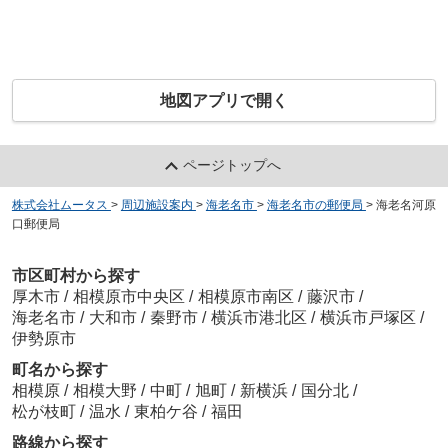
地図アプリで開く
ページトップへ
株式会社ムータス
>
周辺施設案内
>
海老名市
>
海老名市の郵便局
>
海老名河原
口郵便局
市区町村から探す
厚木市
/
相模原市中央区
/
相模原市南区
/
藤沢市
/
海老名市
/
大和市
/
秦野市
/
横浜市港北区
/
横浜市戸塚区
/
伊勢原市
町名から探す
相模原
/
相模大野
/
中町
/
旭町
/
新横浜
/
国分北
/
松が枝町
/
温水
/
東柏ケ谷
/
福田
路線から探す