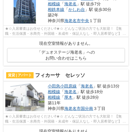
相模線
「
海老名
」駅 徒歩7分
相鉄本線
「
かしわ台
」駅 徒歩30分
築2年
神奈川県
海老名市
中央
１丁目
★☆入居審査はお任せください‼★☆ どんなご状況の方でも大歓迎！ 【無
職・生活保護・水商売・外国籍・未成年・保証人なし・即入居希望など】 ネ
ット非公開の物件からもお探し致します‼ ...
現在空室情報がありません。
「デュオステージ海老名」への
お問い合わせはこちら
フィカーサ セレッソ
賃貸 | アパート
小田急小田原線
「
海老名
」駅 徒歩13分
相模線
「
海老名
」駅 徒歩18分
相模線
「
厚木
」駅 徒歩28分
築11年
神奈川県
海老名市
国分南
３丁目
★☆入居審査はお任せください‼★☆ どんなご状況の方でも大歓迎！ 【無
職・生活保護・水商売・外国籍・未成年・保証人なし・即入居希望など】 ネ
ット非公開の物件からもお探し致します‼ ...
現在空室情報がありません。