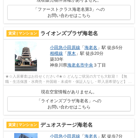
「ファーストクラス海老名第3」への
お問い合わせはこちら
ライオンズプラザ海老名
賃貸 | マンション
小田急小田原線
「
海老名
」駅 徒歩5分
相模線
「
厚木
」駅 徒歩20分
築33年
神奈川県
海老名市
中央
３丁目
★☆入居審査はお任せください‼★☆ どんなご状況の方でも大歓迎！ 【無
職・生活保護・水商売・外国籍・未成年・保証人なし・即入居希望など】 ネ
ット非公開の物件からもお探し致します‼ ...
現在空室情報がありません。
「ライオンズプラザ海老名」への
お問い合わせはこちら
デュオステージ海老名
賃貸 | マンション
小田急小田原線
「
海老名
」駅 徒歩7分