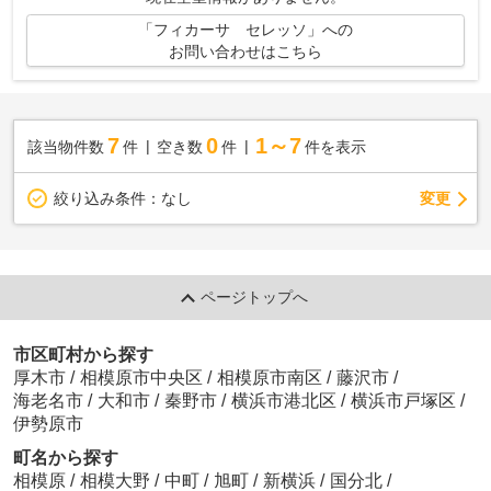
「フィカーサ セレッソ」への
お問い合わせはこちら
7
0
1～7
該当物件数
件
空き数
件
件を表示
変更
絞り込み条件：
なし
ページトップへ
市区町村から探す
厚木市
/
相模原市中央区
/
相模原市南区
/
藤沢市
/
海老名市
/
大和市
/
秦野市
/
横浜市港北区
/
横浜市戸塚区
/
伊勢原市
町名から探す
相模原
/
相模大野
/
中町
/
旭町
/
新横浜
/
国分北
/