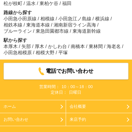
松が枝町
/
温水
/
東柏ケ谷
/
福田
路線から探す
小田急小田原線
/
相模線
/
小田急江ノ島線
/
横浜線
/
相鉄本線
/
東海道本線
/
湘南新宿ライン高海
/
ブルーライン
/
東急田園都市線
/
東海道新幹線
駅から探す
本厚木
/
矢部
/
厚木
/
かしわ台
/
南橋本
/
東林間
/
海老名
/
小田急相模原
/
相模大野
/
平塚
電話でお問い合わせ
営業時間：
10：00～18：00
定休日：
日曜日
ホーム
会社概要
お問い合わせ
来店予約