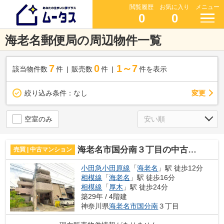
閲覧履歴
お気に入り
メニュー
0
0
海老名郵便局の周辺物件一覧
7
0
1～7
該当物件数
件
販売数
件
件を表示
変更
絞り込み条件：
なし
空室のみ
海老名市国分南３丁目の中古マンション
売買 | 中古マンション
小田急小田原線
「
海老名
」駅 徒歩12分
相模線
「
海老名
」駅 徒歩16分
相模線
「
厚木
」駅 徒歩24分
築29年 / 4階建
神奈川県
海老名市
国分南
３丁目