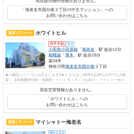
現在販売物件情報がありません。
「海老名市国分南３丁目の中古マンション」への
お問い合わせはこちら
ホワイトヒル
賃貸 | アパート
仲手半額
礼0
小田急小田原線
「
海老名
」駅 徒歩12分
相模線
「
厚木
」駅 徒歩29分
築34年
神奈川県
海老名市
国分南
３丁目
★☆幅広いニーズにお応えします‼★☆ どんなご条件をお持ちの方でも大歓
迎！ 【初期費用分割・初期安・ペット可・カップル向け・ファミリー向け・
新築・デザイナーズなど】 ネット非公開...
現在空室情報がありません。
「ホワイトヒル」への
お問い合わせはこちら
マイシャトー海老名
賃貸 | アパート
敷0
礼0