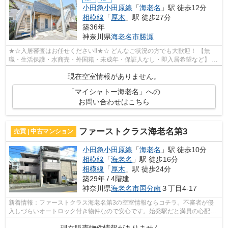
小田急小田原線
「
海老名
」駅 徒歩12分
相模線
「
厚木
」駅 徒歩27分
築36年
神奈川県
海老名市
勝瀬
★☆入居審査はお任せください‼★☆ どんなご状況の方でも大歓迎！ 【無
職・生活保護・水商売・外国籍・未成年・保証人なし・即入居希望など】 ネ
ット非公開の物件からもお探し致します‼ ...
現在空室情報がありません。
「マイシャトー海老名」への
お問い合わせはこちら
ファーストクラス海老名第3
売買 | 中古マンション
小田急小田原線
「
海老名
」駅 徒歩10分
相模線
「
海老名
」駅 徒歩16分
相模線
「
厚木
」駅 徒歩24分
築29年 / 4階建
神奈川県
海老名市
国分南
３丁目4-17
新着情報：ファーストクラス海老名第3の空室情報ならコチラ。不審者が侵
入しづらいオートロック付き物件なので安心です。始発駅だと満員の心配も
なくスムーズに電車に乗ることができま...
現在販売物件情報がありません。