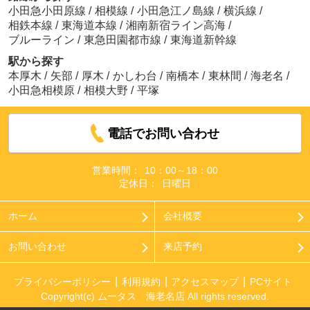
小田急小田原線
/
相模線
/
小田急江ノ島線
/
横浜線
/
相鉄本線
/
東海道本線
/
湘南新宿ライン高海
/
ブルーライン
/
東急田園都市線
/
東海道新幹線
駅から探す
本厚木
/
矢部
/
厚木
/
かしわ台
/
南橋本
/
東林間
/
海老名
/
小田急相模原
/
相模大野
/
平塚
電話でお問い合わせ
営業時間：
10：00～18：00
定休日：
日曜日
ホーム
会社概要
お問い合わせ
来店予約
プライバシーポリシー
利用規約
アクセスマップ
PCサイト
Copyright(c) ムータス 海老名店 All rights reserved.