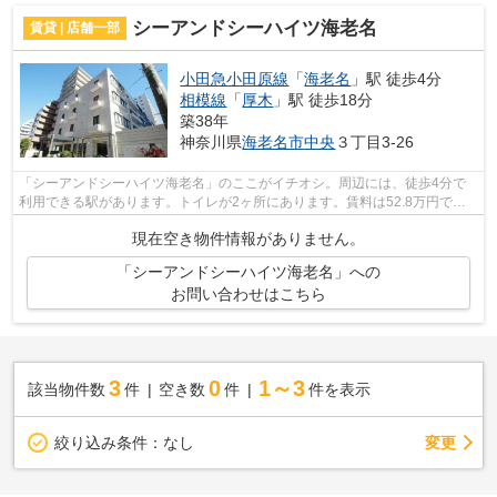
シーアンドシーハイツ海老名
賃貸 | 店舗一部
小田急小田原線
「
海老名
」駅 徒歩4分
相模線
「
厚木
」駅 徒歩18分
築38年
神奈川県
海老名市
中央
３丁目3-26
「シーアンドシーハイツ海老名」のここがイチオシ。周辺には、徒歩4分で
利用できる駅があります。トイレが2ヶ所にあります。賃料は52.8万円で
す。駅が周辺に2つあるので行動範囲が広が...
現在空き物件情報がありません。
「シーアンドシーハイツ海老名」への
お問い合わせはこちら
3
0
1～3
該当物件数
件
空き数
件
件を表示
変更
絞り込み条件：
なし