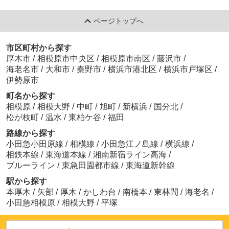
ページトップへ
市区町村から探す
厚木市
/
相模原市中央区
/
相模原市南区
/
藤沢市
/
海老名市
/
大和市
/
秦野市
/
横浜市港北区
/
横浜市戸塚区
/
伊勢原市
町名から探す
相模原
/
相模大野
/
中町
/
旭町
/
新横浜
/
国分北
/
松が枝町
/
温水
/
東柏ケ谷
/
福田
路線から探す
小田急小田原線
/
相模線
/
小田急江ノ島線
/
横浜線
/
相鉄本線
/
東海道本線
/
湘南新宿ライン高海
/
ブルーライン
/
東急田園都市線
/
東海道新幹線
駅から探す
本厚木
/
矢部
/
厚木
/
かしわ台
/
南橋本
/
東林間
/
海老名
/
小田急相模原
/
相模大野
/
平塚