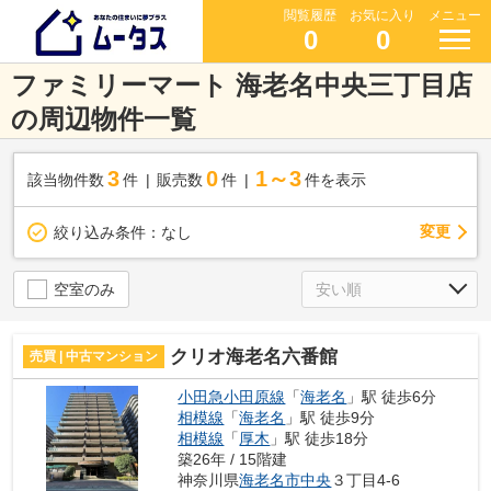
閲覧履歴
お気に入り
メニュー
0
0
ファミリーマート 海老名中央三丁目店
の周辺物件一覧
3
0
1～3
該当物件数
件
販売数
件
件を表示
変更
絞り込み条件：
なし
空室のみ
クリオ海老名六番館
売買 | 中古マンション
小田急小田原線
「
海老名
」駅 徒歩6分
相模線
「
海老名
」駅 徒歩9分
相模線
「
厚木
」駅 徒歩18分
築26年 / 15階建
神奈川県
海老名市
中央
３丁目4-6