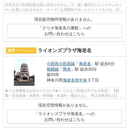
日常生活で利用頻度の高い水回りだからこそ、使い勝手のいいシステムキッ
チンを選んでみませんか。オープンな雰囲気でゆったりとくつろげる、12帖
以上のLDKとなっております。きれいで...
現在販売物件情報がありません。
「クリオ海老名六番館」への
お問い合わせはこちら
ライオンズプラザ海老名
賃貸 | マンション
小田急小田原線
「
海老名
」駅 徒歩5分
相模線
「
厚木
」駅 徒歩20分
築33年
神奈川県
海老名市
中央
３丁目
★☆入居審査はお任せください‼★☆ どんなご状況の方でも大歓迎！ 【無
職・生活保護・水商売・外国籍・未成年・保証人なし・即入居希望など】 ネ
ット非公開の物件からもお探し致します‼ ...
現在空室情報がありません。
「ライオンズプラザ海老名」への
お問い合わせはこちら