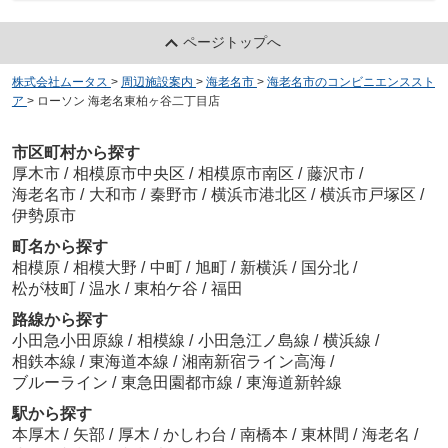
ページトップへ
株式会社ムータス
>
周辺施設案内
>
海老名市
>
海老名市のコンビニエンススト
ア
>
ローソン 海老名東柏ヶ谷二丁目店
市区町村から探す
厚木市
/
相模原市中央区
/
相模原市南区
/
藤沢市
/
海老名市
/
大和市
/
秦野市
/
横浜市港北区
/
横浜市戸塚区
/
伊勢原市
町名から探す
相模原
/
相模大野
/
中町
/
旭町
/
新横浜
/
国分北
/
松が枝町
/
温水
/
東柏ケ谷
/
福田
路線から探す
小田急小田原線
/
相模線
/
小田急江ノ島線
/
横浜線
/
相鉄本線
/
東海道本線
/
湘南新宿ライン高海
/
ブルーライン
/
東急田園都市線
/
東海道新幹線
駅から探す
本厚木
/
矢部
/
厚木
/
かしわ台
/
南橋本
/
東林間
/
海老名
/