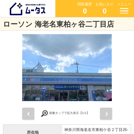
閲覧履歴
お気に入り
メニュー
0
0
ローソン 海老名東柏ヶ谷二丁目店
前
次
画像タップで拡大表示【
1
/1】
神奈川県海老名市東柏ケ谷２丁目26-
所在地