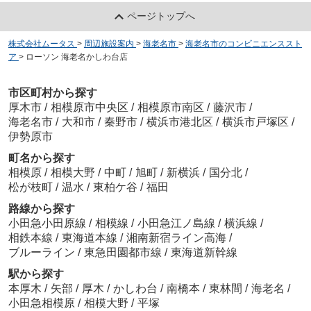
ページトップへ
株式会社ムータス
>
周辺施設案内
>
海老名市
>
海老名市のコンビニエンススト
ア
>
ローソン 海老名かしわ台店
市区町村から探す
厚木市
/
相模原市中央区
/
相模原市南区
/
藤沢市
/
海老名市
/
大和市
/
秦野市
/
横浜市港北区
/
横浜市戸塚区
/
伊勢原市
町名から探す
相模原
/
相模大野
/
中町
/
旭町
/
新横浜
/
国分北
/
松が枝町
/
温水
/
東柏ケ谷
/
福田
路線から探す
小田急小田原線
/
相模線
/
小田急江ノ島線
/
横浜線
/
相鉄本線
/
東海道本線
/
湘南新宿ライン高海
/
ブルーライン
/
東急田園都市線
/
東海道新幹線
駅から探す
本厚木
/
矢部
/
厚木
/
かしわ台
/
南橋本
/
東林間
/
海老名
/
小田急相模原
/
相模大野
/
平塚