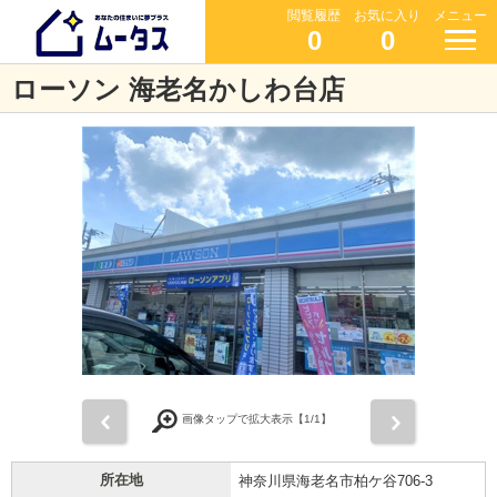
閲覧履歴
お気に入り
メニュー
0
0
ローソン 海老名かしわ台店
前
次
画像タップで拡大表示【
1
/1】
所在地
神奈川県海老名市柏ケ谷706-3