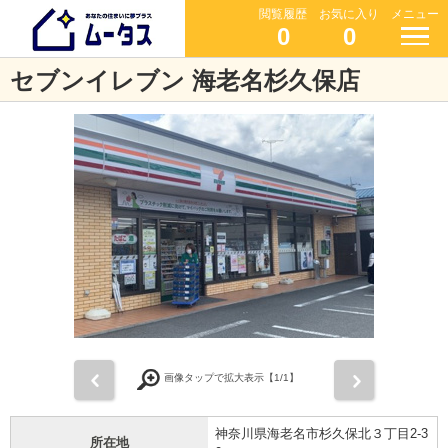
閲覧履歴
お気に入り
メニュー
0
0
セブンイレブン 海老名杉久保店
前
次
画像タップで拡大表示【
1
/1】
神奈川県海老名市杉久保北３丁目2-3
所在地