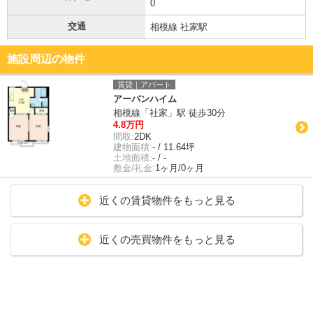
0
交通
相模線 社家駅
施設周辺の物件
賃貸｜アパート
アーバンハイム
相模線「社家」駅 徒歩30分
4.8万円
間取:
2DK
建物面積:
- / 11.64坪
土地面積:
- / -
敷金/礼金:
1ヶ月/0ヶ月
近くの賃貸物件をもっと見る
近くの売買物件をもっと見る