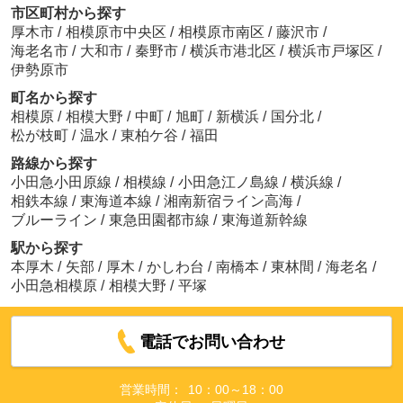
市区町村から探す
厚木市
/
相模原市中央区
/
相模原市南区
/
藤沢市
/
海老名市
/
大和市
/
秦野市
/
横浜市港北区
/
横浜市戸塚区
/
伊勢原市
町名から探す
相模原
/
相模大野
/
中町
/
旭町
/
新横浜
/
国分北
/
松が枝町
/
温水
/
東柏ケ谷
/
福田
路線から探す
小田急小田原線
/
相模線
/
小田急江ノ島線
/
横浜線
/
相鉄本線
/
東海道本線
/
湘南新宿ライン高海
/
ブルーライン
/
東急田園都市線
/
東海道新幹線
駅から探す
本厚木
/
矢部
/
厚木
/
かしわ台
/
南橋本
/
東林間
/
海老名
/
小田急相模原
/
相模大野
/
平塚
電話でお問い合わせ
営業時間：
10：00～18：00