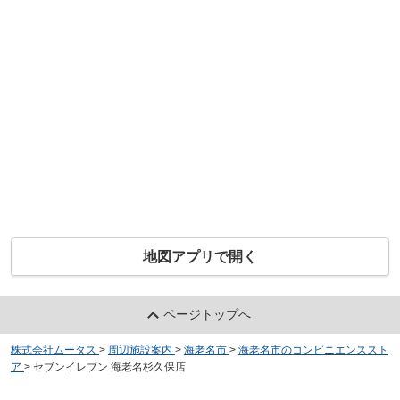
地図アプリで開く
ページトップへ
株式会社ムータス
>
周辺施設案内
>
海老名市
>
海老名市のコンビニエンススト
ア
>
セブンイレブン 海老名杉久保店