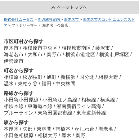
ページトップへ
株式会社ムータス
>
周辺施設案内
>
海老名市
>
海老名市のコンビニエンススト
ア
>
ファミリーマート 海老名下今泉店
市区町村から探す
厚木市
/
相模原市中央区
/
相模原市南区
/
藤沢市
/
海老名市
/
大和市
/
秦野市
/
横浜市港北区
/
横浜市戸塚区
/
伊勢原市
町名から探す
相模原
/
松が枝町
/
旭町
/
新横浜
/
国分北
/
相模大野
/
温水
/
東柏ケ谷
/
福田
/
中央林間
路線から探す
小田急小田原線
/
小田急江ノ島線
/
相模線
/
横浜線
/
相鉄本線
/
東海道本線
/
湘南新宿ライン高海
/
ブルーライン
/
東急田園都市線
/
東海道新幹線
駅から探す
本厚木
/
矢部
/
東林間
/
南橋本
/
かしわ台
/
海老名
/
小田急相模原
/
相模大野
/
厚木
/
秦野