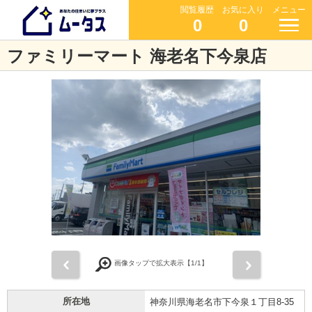
閲覧履歴
お気に入り
メニュー
0
0
ファミリーマート 海老名下今泉店
前
次
画像タップで拡大表示【
1
/1】
所在地
神奈川県海老名市下今泉１丁目8-35