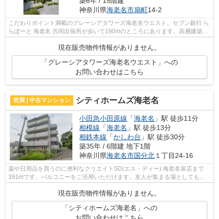
築6年 / 15階建
神奈川県
海老名市
扇町
14-2
こだわりポイント満載のグレーシアタワーズ海老名ウエスト。セブン銀行 ら
らぽーと 海老名 共同出張所が歩いて190mのところにあります。高層建築が
お好きな方は15階建てのこちらの物件...
現在販売物件情報がありません。
「グレーシアタワーズ海老名ウエスト」への
お問い合わせはこちら
シティホームズ海老名
売買 | 中古マンション
小田急小田原線
「
海老名
」駅 徒歩11分
相模線
「
海老名
」駅 徒歩13分
相鉄本線
「
かしわ台
」駅 徒歩30分
築35年 / 6階建 地下1階
神奈川県
海老名市
国分北
１丁目24-16
薬や日用品を買うのに便利なクリエイトSD(エス・ディー) 海老名泉店まで
391mです。バルコニーをご活用いただけます。友人が集まる場としてもぴ
ったりな、15帖以上のLDKとなっておりま...
現在販売物件情報がありません。
「シティホームズ海老名」への
お問い合わせはこちら