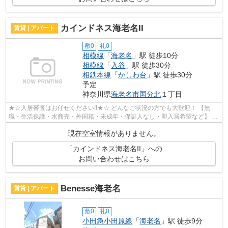
カインドネス海老名II
賃貸 | アパート
敷0
礼0
相模線
「
海老名
」駅 徒歩10分
相模線
「
入谷
」駅 徒歩30分
相鉄本線
「
かしわ台
」駅 徒歩30分
予定
神奈川県
海老名市
国分北
１丁目
★☆入居審査はお任せください‼★☆ どんなご状況の方でも大歓迎！ 【無
職・生活保護・水商売・外国籍・未成年・保証人なし・即入居希望など】 ネ
ット非公開の物件からもお探し致します‼ ...
現在空室情報がありません。
「カインドネス海老名II」への
お問い合わせはこちら
Benesse海老名
賃貸 | アパート
敷0
礼0
小田急小田原線
「
海老名
」駅 徒歩9分