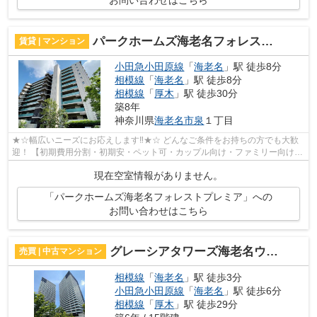
パークホームズ海老名フォレストプレミア
賃貸 | マンション
小田急小田原線
「
海老名
」駅 徒歩8分
相模線
「
海老名
」駅 徒歩8分
相模線
「
厚木
」駅 徒歩30分
築8年
神奈川県
海老名市
泉
１丁目
★☆幅広いニーズにお応えします‼★☆ どんなご条件をお持ちの方でも大歓
迎！ 【初期費用分割・初期安・ペット可・カップル向け・ファミリー向け・
新築・デザイナーズなど】 ネット非公開...
現在空室情報がありません。
「パークホームズ海老名フォレストプレミア」への
お問い合わせはこちら
グレーシアタワーズ海老名ウエスト
売買 | 中古マンション
相模線
「
海老名
」駅 徒歩3分
小田急小田原線
「
海老名
」駅 徒歩6分
相模線
「
厚木
」駅 徒歩29分