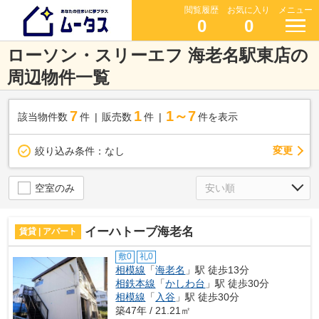
閲覧履歴
お気に入り
メニュー
0
0
ローソン・スリーエフ 海老名駅東店の
周辺物件一覧
7
1
1～7
該当物件数
件
販売数
件
件を表示
変更
絞り込み条件：
なし
空室のみ
イーハトーブ海老名
賃貸 | アパート
敷0
礼0
相模線
「
海老名
」駅 徒歩13分
相鉄本線
「
かしわ台
」駅 徒歩30分
相模線
「
入谷
」駅 徒歩30分
築47年 / 21.21㎡