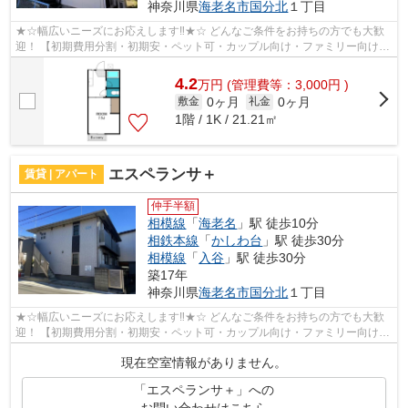
神奈川県
海老名市
国分北
１丁目
★☆幅広いニーズにお応えします‼★☆ どんなご条件をお持ちの方でも大歓
迎！ 【初期費用分割・初期安・ペット可・カップル向け・ファミリー向け・
新築・デザイナーズなど】 ネット非公開...
4.2
万
円
(管理費等：3,000円 )
0ヶ月
0ヶ月
敷金
礼金
1階 / 1K / 21.21㎡
エスペランサ＋
賃貸 | アパート
仲手半額
相模線
「
海老名
」駅 徒歩10分
相鉄本線
「
かしわ台
」駅 徒歩30分
相模線
「
入谷
」駅 徒歩30分
築17年
神奈川県
海老名市
国分北
１丁目
★☆幅広いニーズにお応えします‼★☆ どんなご条件をお持ちの方でも大歓
迎！ 【初期費用分割・初期安・ペット可・カップル向け・ファミリー向け・
新築・デザイナーズなど】 ネット非公開...
現在空室情報がありません。
「エスペランサ＋」への
お問い合わせはこちら