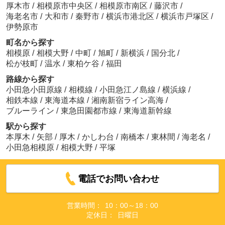
厚木市
/
相模原市中央区
/
相模原市南区
/
藤沢市
/
海老名市
/
大和市
/
秦野市
/
横浜市港北区
/
横浜市戸塚区
/
伊勢原市
町名から探す
相模原
/
相模大野
/
中町
/
旭町
/
新横浜
/
国分北
/
松が枝町
/
温水
/
東柏ケ谷
/
福田
路線から探す
小田急小田原線
/
相模線
/
小田急江ノ島線
/
横浜線
/
相鉄本線
/
東海道本線
/
湘南新宿ライン高海
/
ブルーライン
/
東急田園都市線
/
東海道新幹線
駅から探す
本厚木
/
矢部
/
厚木
/
かしわ台
/
南橋本
/
東林間
/
海老名
/
小田急相模原
/
相模大野
/
平塚
電話でお問い合わせ
営業時間：
10：00～18：00
定休日：
日曜日