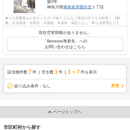
築2年
神奈川県
海老名市
国分北
１丁目
★☆入居審査はお任せください‼★☆ どんなご状況の方でも大歓迎！ 【無
職・生活保護・水商売・外国籍・未成年・保証人なし・即入居希望など】 ネ
ット非公開の物件からもお探し致します‼ ...
現在空室情報がありません。
「Benesse海老名」への
お問い合わせはこちら
7
1
1～7
該当物件数
件
空き数
件
件を表示
変更
絞り込み条件：
なし
ページトップへ
市区町村から探す