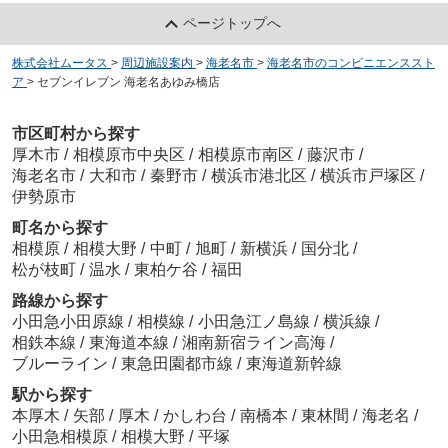
ページトップへ
株式会社ムータス
>
周辺施設案内
>
海老名市
>
海老名市のコンビニエンススト
ア
>
セブンイレブン 海老名あゆみ橋店
市区町村から探す
厚木市
/
相模原市中央区
/
相模原市南区
/
藤沢市
/
海老名市
/
大和市
/
秦野市
/
横浜市港北区
/
横浜市戸塚区
/
伊勢原市
町名から探す
相模原
/
相模大野
/
中町
/
旭町
/
新横浜
/
国分北
/
松が枝町
/
温水
/
東柏ケ谷
/
福田
路線から探す
小田急小田原線
/
相模線
/
小田急江ノ島線
/
横浜線
/
相鉄本線
/
東海道本線
/
湘南新宿ライン高海
/
ブルーライン
/
東急田園都市線
/
東海道新幹線
駅から探す
本厚木
/
矢部
/
厚木
/
かしわ台
/
南橋本
/
東林間
/
海老名
/
小田急相模原
/
相模大野
/
平塚