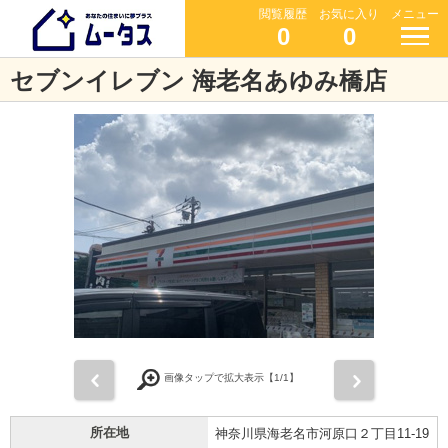
閲覧履歴
お気に入り
メニュー
0
0
セブンイレブン 海老名あゆみ橋店
前
次
画像タップで拡大表示【
1
/1】
所在地
神奈川県海老名市河原口２丁目11-19